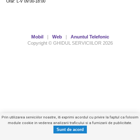
Orar: L-V 09:00-18:00
Mobil
|
Web
|
Anuntul Telefonic
Copyright © GHIDUL SERVICIILOR 2026
Prin utilizarea serviciilor noastre, iti exprimi acordul cu privire la faptul ca folosim
module cookie in vederea analizarii traficului si a furnizarii de publicitate.
0736119XXX
Trimite mesaj privat
- vezi telefon -