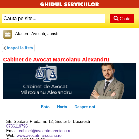
Cauta
Afaceri - Avocati, Juristi
inapoi la lista
Cabinet de Avocat Marcoianu Alexandru
Foto
Harta
Despre noi
Str. Spatarul Preda, nr. 12, Sector 5, Bucuresti
0736119795
Email:
cabinet@avocatmarcoianu.ro
Web:
www.avocatmarcoianu.ro