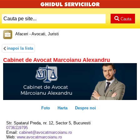
Cauta
Afaceri - Avocati, Juristi
inapoi la lista
Cabinet de Avocat Marcoianu Alexandru
Foto
Harta
Despre noi
Str. Spatarul Preda, nr. 12, Sector 5, Bucuresti
0736119795
Email:
cabinet@avocatmarcoianu.ro
Web:
www.avocatmarcoianu.ro