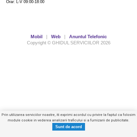
Orar: L-V 09:00-18:00
Mobil
|
Web
|
Anuntul Telefonic
Copyright © GHIDUL SERVICIILOR 2026
Prin utilizarea serviciilor noastre, iti exprimi acordul cu privire la faptul ca folosim
module cookie in vederea analizarii traficului si a furnizarii de publicitate.
0736119XXX
Trimite mesaj privat
- vezi telefon -