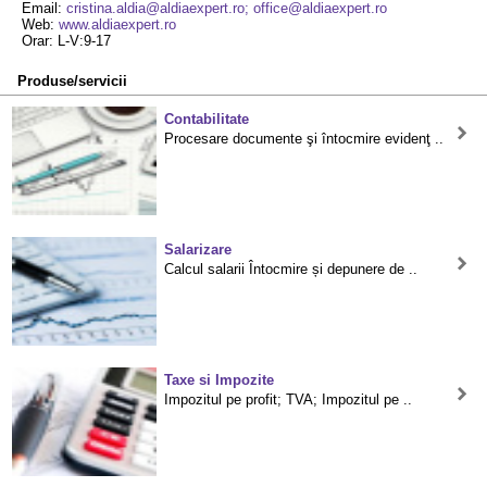
Email:
cristina.aldia@aldiaexpert.ro; office@aldiaexpert.ro
Web:
www.aldiaexpert.ro
Orar: L-V:9-17
Produse/servicii
Contabilitate
Procesare documente şi întocmire evidenţ ..
Salarizare
Calcul salarii Întocmire și depunere de ..
Taxe si Impozite
Impozitul pe profit; TVA; Impozitul pe ..