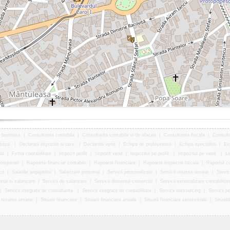
 business
|
Consultanta contabila
|
Consultanta contabila si de afaceri
|
Consultanta fiscala
|
Consulta
 baza
|
Declaratii impozite si taxe
|
Declaratii venit
|
Echipa de profesionisti
|
Echipa specialisti
|
Exp
la
|
Firma contabilitate
|
Impozit profit
|
Impozit venit
|
Impozitul pe profit
|
Impozitul pe venit
|
Le
companiei
|
Rapoarte financiar contabile
|
Rapoarte financiare
|
Rapoarte inspectie fiscala
|
Raportul ca
ii
|
Salariile angajatilor
|
Salarizare personal
|
Servicii personalizate
|
Servicii resurse umane
|
Servic
onal si salarizare
|
Servicii de salarizare
|
Servicii domeniul comercial
|
Servicii externalizare contabilitat
|
Servicii integrate de consultanta
|
Servicii integrate de contabilitate
|
Servicii outsourcing
|
Servicii p
pe resurse umane
|
Situatii financiare
|
Situatii financiare anuale
|
Situatii financiare semestriale
|
Situatii