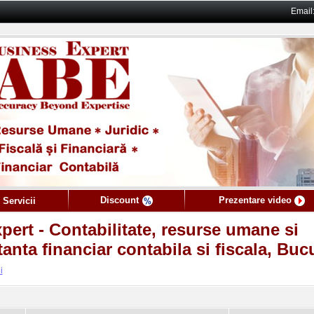
Email
Discount
Prezentare video
 Servicii
pert - Contabilitate, resurse umane si
tanta financiar contabila si fiscala, Buc
i