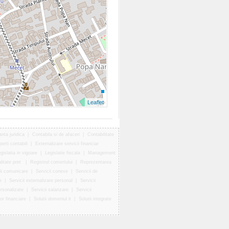
Leaflet
nta juridica
|
Contabila si de afaceri
|
Contabilitate
erti contabili
|
Externalizare servicii financiar
gislatia in vigoare
|
Legislatie fiscala
|
Management
litate pret
|
Registrul comertului
|
Reprezentarea
ii comunicare
|
Servicii conexe
|
Servicii de
e
|
Servicii externalizare personal
|
Servicii
ersonalizate
|
Servicii salarizare
|
Servicii
lor financiare
|
Solutii domeniul it
|
Solutii integrate