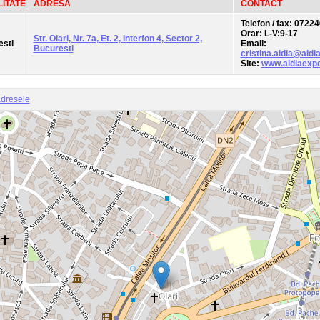
ITATE
ADRESA
CONTACT
Telefon / fax
: 0722
Orar
: L-V:9-17
Str. Olari, Nr. 7a, Et. 2, Interfon 4, Sector 2,
sti
Email
:
Bucuresti
cristina.aldia@aldi
Site
:
www.aldiaexpe
adresele