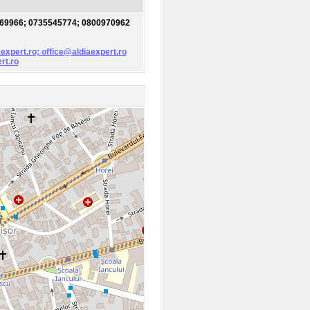
469966; 0735545774; 0800970962
aexpert.ro; office@aldiaexpert.ro
rt.ro