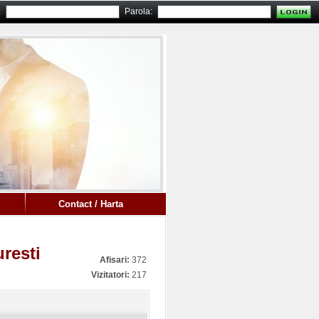
:
Parola:
Contact / Harta
uresti
Afisari:
372
Vizitatori:
217