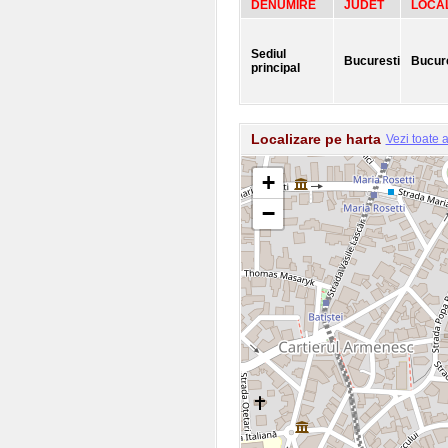
DENUMIRE
JUDET
LOCAL
Sediul
Bucuresti
Bucure
principal
Localizare pe harta
Vezi toate 
+
−