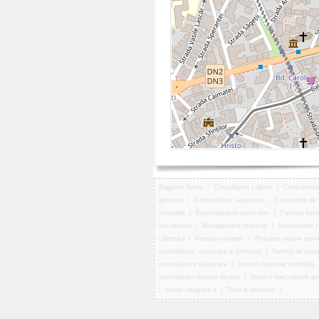
Bugetele firmei
|
Consultanta calitate
|
Consultanta
gestiune
|
Contabilitate, salarizare
|
Cunostinte de
contabile
|
Externalizarea serviciilor
|
Factura fisca
documente
|
Management financiar
|
Necesitatile 
clientului
|
Resurse umane
|
Resurse umane servic
contabilitate, salarizare si personal
|
Servicii de pers
externalizare salarizare
|
Servicii financiar contabile
specializate resurse umane
|
Servicii specializate 
|
Solutii integrate it
|
Taxe si impozite
|