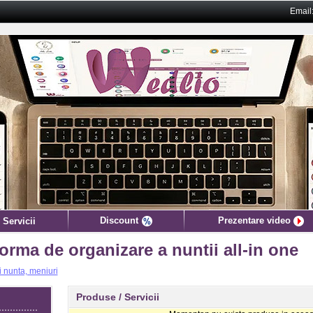
Email
Discount
Prezentare video
 Servicii
orma de organizare a nuntii all-in one
ii nunta, meniuri
Produse / Servicii