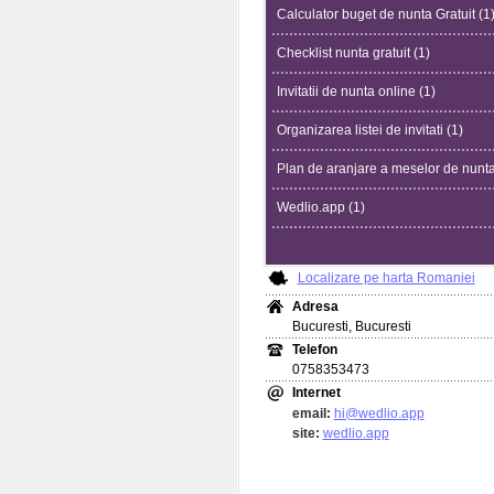
Calculator buget de nunta Gratuit (1
Checklist nunta gratuit (1)
Invitatii de nunta online (1)
Organizarea listei de invitati (1)
Plan de aranjare a meselor de nunta
Wedlio.app (1)
Localizare pe harta Romaniei
Adresa
Bucuresti, Bucuresti
Telefon
0758353473
Internet
email:
hi@wedlio.app
site:
wedlio.app