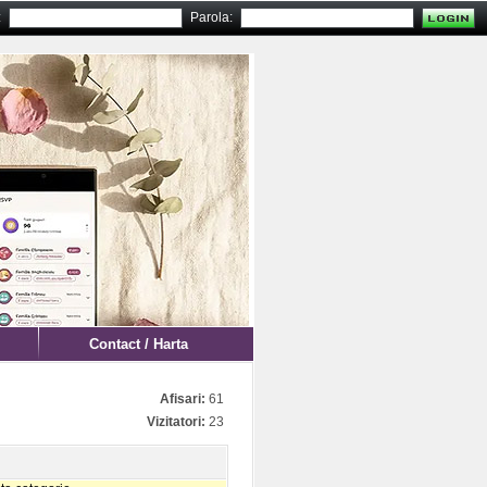
:
Parola:
Contact / Harta
Afisari:
61
Vizitatori:
23