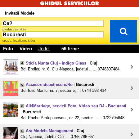
Invitatii Modele
produs / serviciu
strada, localitate, judet
Foto
Video
Judet
59 firme
Sticla Nunta Cluj - Indigo Glass
|
Cluj
Bd. Eroilor, nr. 6, Cluj-Napoca, judetul .. ... 0748307484
Accesoriidepetrecere.Ro
|
Bucuresti
Bd. Iuliu Maniu, nr. 7, sector 6, ... 0744 392 414
All4Marriage, servicii Foto, Video sau DJ - Bucuresti
|
Bucuresti
Bd. Pache Protopopescu , nr. 22, sector .. ... 0722705648
Ara Models Management
|
Cluj
Cluj Napoca, judetul Cluj ... 0755.786.651