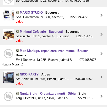
Str. Cobalcescu nr. 13, sector 1 ... Tel. 0746.907.735
MARIO STUDIO
|
Bucuresti
Sos. Pantelimon, nr. 350, sector 2, ... 0722.524.472
video
Minimal Cofetarie - Bucuresti
|
Bucuresti
Straduintei , Nr. 1, Sector 4 , Bucurest .. ... 0212751765
video
Mon Mariage, organizare evenimente - Brasov
|
Brasov
Emil Racovita, Nr.23B, Brasov, judetul B .. ... 0724683675
(Laura Morariu)
NICO PARTY
|
Arges
Str. Schitului, nr. 56A, Pitesti, judetu .. ... 0744.480.552
video
Nunta Sibiu - Organizare nunti - Sibiu
|
Sibiu
Targul Pestelui, nr 17, Sibiu, judetul S .. ... 0727793215