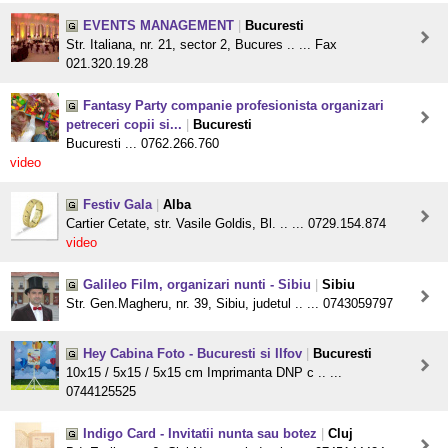
EVENTS MANAGEMENT
|
Bucuresti
Str. Italiana, nr. 21, sector 2, Bucures .. ... Fax
021.320.19.28
Fantasy Party companie profesionista organizari
petreceri copii si...
|
Bucuresti
Bucuresti ... 0762.266.760
video
Festiv Gala
|
Alba
Cartier Cetate, str. Vasile Goldis, Bl. .. ... 0729.154.874
video
Galileo Film, organizari nunti - Sibiu
|
Sibiu
Str. Gen.Magheru, nr. 39, Sibiu, judetul .. ... 0743059797
Hey Cabina Foto - Bucuresti si Ilfov
|
Bucuresti
10x15 / 5x15 / 5x15 cm Imprimanta DNP c .. ...
0744125525
Indigo Card - Invitatii nunta sau botez
|
Cluj