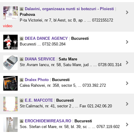
Dalavini, organizeaza nunti si botezuri - Ploiesti
|
Prahova
P-ta Victoriei, nr 7, bl Aest, sc B, ap .. ... 0722155172
video
DEEA DANCE AGENCY
|
Bucuresti
Bucuresti ... 0732.050.284
DIANA SERVICE
|
Satu Mare
Str. Avram Iancu, nr. 58, Satu Mare, jud .. ... 0728.001.314
Dralex Photo
|
Bucuresti
Calea Rahovei, nr. 358, sector 5, ... 0733.392.272
E.E. MAFCOTE
|
Bucuresti
Str.Calimachi, nr. 41, sector 2 , ... Fax 021.242.06.20
EROCHIIDEMIREASA.RO
|
Bucuresti
Sos. Stefan cel Mare, nr. 58, bl. 39, sc .. ... 0767.119.602