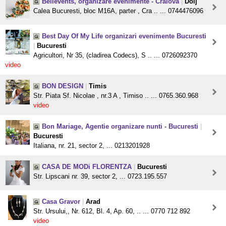
Bellevents, organizare evenimente - Craiova
|
Dolj
Calea Bucuresti, bloc M16A, parter , Cra .. ... 0744476096
Best Day Of My Life organizari evenimente Bucuresti
|
Bucuresti
Agricultori, Nr 35, (cladirea Codecs), S .. ... 0726092370
video
BON DESIGN
|
Timis
Str. Piata Sf. Nicolae , nr.3 A , Timiso .. ... 0765.360.968
video
Bon Mariage, Agentie organizare nunti - Bucuresti
|
Bucuresti
Italiana, nr. 21, sector 2, ... 0213201928
CASA DE MODi FLORENTZA
|
Bucuresti
Str. Lipscani nr. 39, sector 2, ... 0723.195.557
Casa Gravor
|
Arad
Str. Ursului,, Nr. 612, Bl. 4, Ap. 60, .. ... 0770 712 892
video