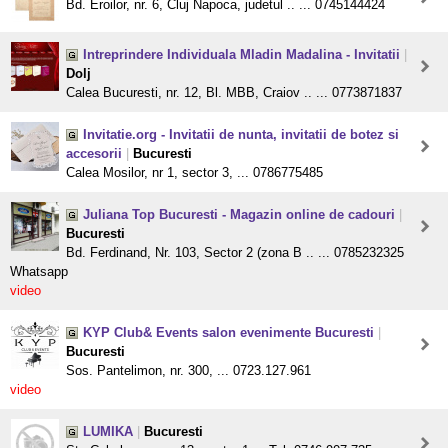
Bd. Eroilor, nr. 6, Cluj Napoca, judetul .. ... 0745144424
Intreprindere Individuala Mladin Madalina - Invitatii
|
Dolj
Calea Bucuresti, nr. 12, Bl. MBB, Craiov .. ... 0773871837
Invitatie.org - Invitatii de nunta, invitatii de botez si
accesorii
|
Bucuresti
Calea Mosilor, nr 1, sector 3, ... 0786775485
Juliana Top Bucuresti - Magazin online de cadouri
|
Bucuresti
Bd. Ferdinand, Nr. 103, Sector 2 (zona B .. ... 0785232325
Whatsapp
video
KYP Club& Events salon evenimente Bucuresti
|
Bucuresti
Sos. Pantelimon, nr. 300, ... 0723.127.961
video
LUMIKA
|
Bucuresti