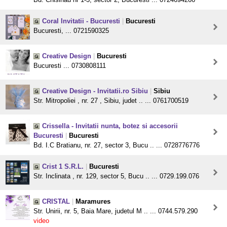
Coral Invitatii - Bucuresti
|
Bucuresti
Bucuresti, ... 0721590325
Creative Design
|
Bucuresti
Bucuresti ... 0730808111
Creative Design - Invitatii.ro Sibiu
|
Sibiu
Str. Mitropoliei , nr. 27 , Sibiu, judet .. ... 0761700519
Crissella - Invitatii nunta, botez si accesorii
Bucuresti
|
Bucuresti
Bd. I.C Bratianu, nr. 27, sector 3, Bucu .. ... 0728776776
Crist 1 S.R.L.
|
Bucuresti
Str. Inclinata , nr. 129, sector 5, Bucu .. ... 0729.199.076
CRISTAL
|
Maramures
Str. Unirii, nr. 5, Baia Mare, judetul M .. ... 0744.579.290
video