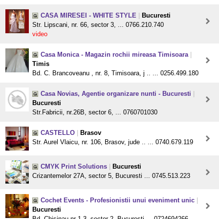
CASA MIRESEI - WHITE STYLE
|
Bucuresti
Str. Lipscani, nr. 66, sector 3, ... 0766.210.740
video
Casa Monica - Magazin rochii mireasa Timisoara
|
Timis
Bd. C. Brancoveanu , nr. 8, Timisoara, j .. ... 0256.499.180
Casa Novias, Agentie organizare nunti - Bucuresti
|
Bucuresti
Str.Fabricii, nr.26B, sector 6, ... 0760701030
CASTELLO
|
Brasov
Str. Aurel Vlaicu, nr. 106, Brasov, jude .. ... 0740.679.119
CMYK Print Solutions
|
Bucuresti
Crizantemelor 27A, sector 5, Bucuresti ... 0745.513.223
Cochet Events - Profesionistii unui eveniment unic
|
Bucuresti
Bd. Chisinau nr 1-3, sector 2, Bucuresti ... 0724694266