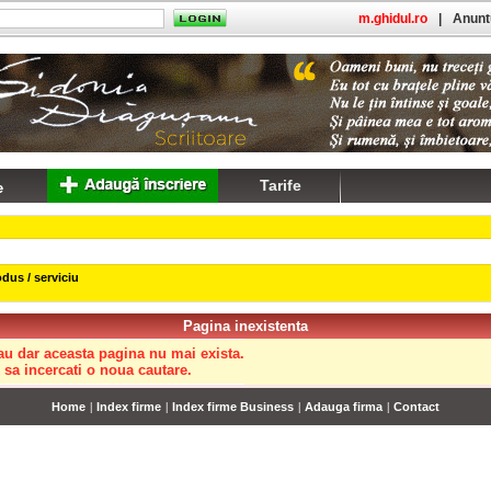
m.ghidul.ro
|
Anuntu
Tarife
dus / serviciu
Pagina inexistenta
au dar aceasta pagina nu mai exista.
sa incercati o noua cautare.
Home
|
Index firme
|
Index firme Business
|
Adauga firma
|
Contact