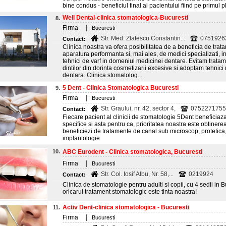
bine condus - beneficiul final al pacientului fiind pe primul p
Well Dental-clinica stomatologica-Bucuresti
8.
|
Firma
Bucuresti
Str. Med. Zlatescu Constantin...
0751926
Contact:
Clinica noastra va ofera posibilitatea de a beneficia de tra
aparatura performanta si, mai ales, de medici specializati, in
tehnici de varf in domeniul medicinei dentare. Evitam trata
dintilor din dorinta cosmetizarii excesive si adoptam tehnici
dentara. Clinica stomatolog...
5 Dent - Clinica Stomatologica Bucuresti
9.
|
Firma
Bucuresti
Str. Graului, nr. 42, sector 4,
0752271755
Contact:
Fiecare pacient al clinicii de stomatologie 5Dent beneficiaz
specifice si asta pentru ca, prioritatea noastra este obtine
beneficiezi de tratamente de canal sub microscop, protetica, 
implantologie
10.
ABC Eurodent - Clinica stomatologica, Bucuresti
|
Firma
Bucuresti
Str. Col. Iosif Albu, Nr. 58,...
0219924
Contact:
Clinica de stomatologie pentru adulti si copii, cu 4 sedii in 
oricarui tratament stomatologic este tinta noastra!
Activ Dent-clinica stomatologica - Bucuresti
11.
|
Firma
Bucuresti