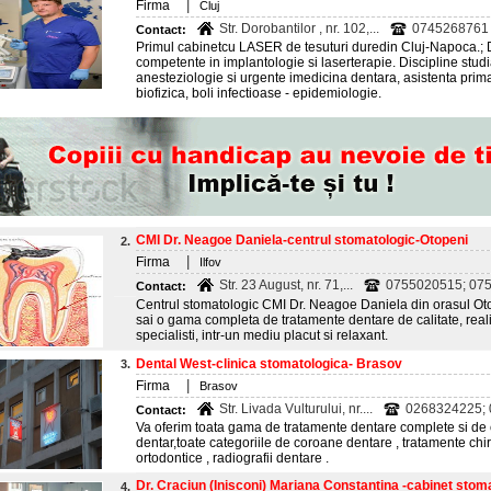
|
Firma
Cluj
Str. Dorobantilor , nr. 102,...
0745268761
Contact:
Primul cabinetcu LASER de tesuturi duredin Cluj-Napoca.; 
competente in implantologie si laserterapie. Discipline stud
anesteziologie si urgente imedicina dentara, asistenta prim
biofizica, boli infectioase - epidemiologie.
CMI Dr. Neagoe Daniela-centrul stomatologic-Otopeni
2.
|
Firma
Ilfov
Str. 23 August, nr. 71,...
0755020515; 07
Contact:
Centrul stomatologic CMI Dr. Neagoe Daniela din orasul Otop
sai o gama completa de tratamente dentare de calitate, real
specialisti, intr-un mediu placut si relaxant.
Dental West-clinica stomatologica- Brasov
3.
|
Firma
Brasov
Str. Livada Vulturului, nr....
0268324225;
Contact:
Va oferim toata gama de tratamente dentare complete si de c
dentar,toate categoriile de coroane dentare , tratamente chi
ortodontice , radiografii dentare .
Dr. Craciun (Inisconi) Mariana Constantina -cabinet stomat
4.