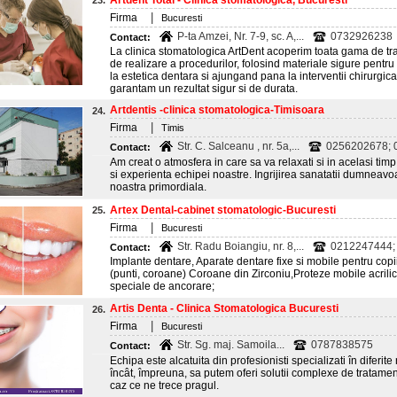
Artdent Total - Clinica stomatologica, Bucuresti
23.
|
Firma
Bucuresti
P-ta Amzei, Nr. 7-9, sc. A,...
0732926238
Contact:
La clinica stomatologica ArtDent acoperim toata gama de t
de realizare a procedurilor, folosind materiale sigure pentru 
la estetica dentara si ajungand pana la interventii chirurgic
garantam un rezultat sigur si de durata.
Artdentis -clinica stomatologica-Timisoara
24.
|
Firma
Timis
Str. C. Salceanu , nr. 5a,...
0256202678; 
Contact:
Am creat o atmosfera in care sa va relaxati si in acelasi tim
si experienta echipei noastre. Ingrijirea sanatatii dumneav
noastra primordiala.
Artex Dental-cabinet stomatologic-Bucuresti
25.
|
Firma
Bucuresti
Str. Radu Boiangiu, nr. 8,...
0212247444;
Contact:
Implante dentare, Aparate dentare fixe si mobile pentru copii s
(punti, coroane) Coroane din Zirconiu,Proteze mobile acrilic
speciale de ancorare;
Artis Denta - Clinica Stomatologica Bucuresti
26.
|
Firma
Bucuresti
Str. Sg. maj. Samoila...
0787838575
Contact:
Echipa este alcatuita din profesionisti specializati în diferit
încât, împreuna, sa putem oferi solutii complexe de tratament,
caz ce ne trece pragul.