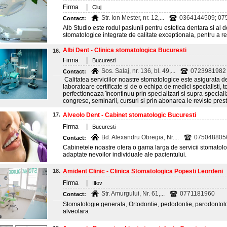
|
Firma
Cluj
Str. Ion Mester, nr. 12,...
0364144509; 07
Contact:
Alb Studio este rodul pasiunii pentru estetica dentara si al do
stomatologice integrate de calitate exceptionala, pentru a re
Albi Dent - Clinica stomatologica Bucuresti
16.
|
Firma
Bucuresti
Sos. Salaj, nr. 136, bl. 49,...
0723981982
Contact:
Calitatea serviciilor noastre stomatologice este asigurata 
laboratoare certificate si de o echipa de medici specialisti, tot
perfectioneaza încontinuu prin specializari si supra-specializa
congrese, seminarii, cursuri si prin abonarea le reviste pre
17.
Alveolo Dent - Cabinet stomatologic Bucuresti
|
Firma
Bucuresti
Bd. Alexandru Obregia, Nr....
075048805
Contact:
Cabinetele noastre ofera o gama larga de servicii stomatolo
adaptate nevoilor individuale ale pacientului.
18.
Amident Clinic - Clinica Stomatologica Popesti Leordeni
|
Firma
Ilfov
Str. Amurgului, Nr. 61,...
0771181960
Contact:
Stomatologie generala, Ortodontie, pedodontie, parodontolog
alveolara