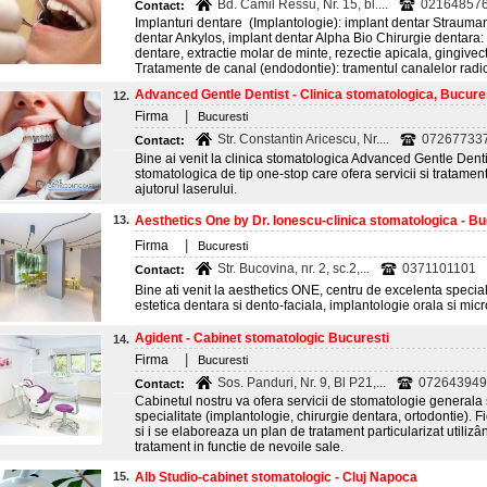
Bd. Camil Ressu, Nr. 15, bl....
021648576
Contact:
Implanturi dentare (Implantologie): implant dentar Strauma
dentar Ankylos, implant dentar Alpha Bio Chirurgie dentara
dentare, extractie molar de minte, rezectie apicala, gingiv
Tratamente de canal (endodontie): tramentul canalelor rad
Advanced Gentle Dentist - Clinica stomatologica, Bucure
12.
|
Firma
Bucuresti
Str. Constantin Aricescu, Nr....
072677337
Contact:
Bine ai venit la clinica stomatologica Advanced Gentle Denti
stomatologica de tip one-stop care ofera servicii si tratamen
ajutorul laserului.
13.
Aesthetics One by Dr. Ionescu-clinica stomatologica - Bu
|
Firma
Bucuresti
Str. Bucovina, nr. 2, sc.2,...
0371101101
Contact:
Bine ati venit la aesthetics ONE, centru de excelenta specia
estetica dentara si dento-faciala, implantologie orala si mic
Agident - Cabinet stomatologic Bucuresti
14.
|
Firma
Bucuresti
Sos. Panduri, Nr. 9, Bl P21,...
072643949
Contact:
Cabinetul nostru va ofera servicii de stomatologie generala 
specialitate (implantologie, chirurgie dentara, ortodontie). F
si i se elaboreaza un plan de tratament particularizat utiliz
tratament in functie de nevoile sale.
15.
Alb Studio-cabinet stomatologic - Cluj Napoca