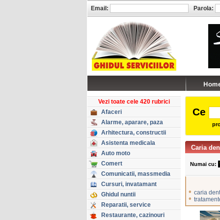
Email:
Parola:
Vezi toate cele 420 rubrici
Ce
Afaceri
Alarme, aparare, paza
pro
Arhitectura, constructii
Asistenta medicala
Caria den
Auto moto
Comert
Numai cu:
Comunicatii, massmedia
Cursuri, invatamant
•
caria den
Ghidul nuntii
•
tratament
Reparatii, service
Restaurante, cazinouri