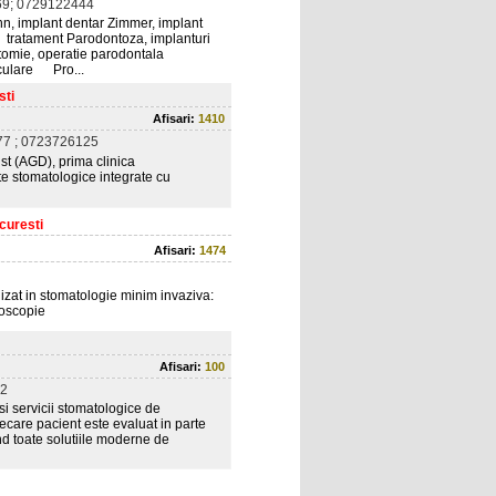
9; 0729122444
nn, implant dentar Zimmer, implant
: tratament Parodontoza, implanturi
ectomie, operatie parodontala
iculare Pro...
sti
Afisari:
1410
7 ; 0723726125
st (AGD), prima clinica
te stomatologice integrate cu
curesti
Afisari:
1474
lizat in stomatologie minim invaziva:
roscopie
Afisari:
100
2
si servicii stomatologice de
iecare pacient este evaluat in parte
ând toate solutiile moderne de