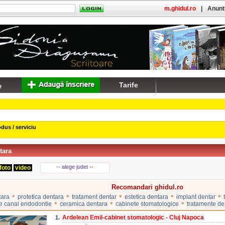
m.ghidul.ro
|
Anuntu
Tarife
dus / serviciu
tara
-- alege judet --
foto
video
Recomandari ghidul.ro
•
•
•
•
•
tara
protetica dentara
tratament dentar
estetica dentara
implant dentar
•
•
•
e canal endodontie
ceramica dentara
cabinete stomatologice
tratamente de
Ardelean Emil-cabinet stomatologic - Cluj Napoca
1.