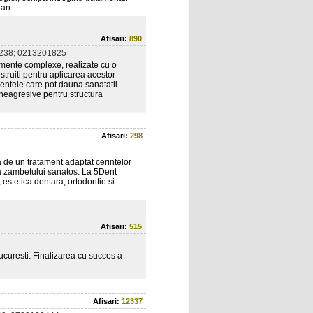
lan.
Afisari:
890
238; 0213201825
tamente complexe, realizate cu o
struiti pentru aplicarea acestor
mentele care pot dauna sanatatii
 neagresive pentru structura
Afisari:
298
a de un tratament adaptat cerintelor
rea zambetului sanatos. La 5Dent
estetica dentara, ortodontie si
Afisari:
515
Bucuresti. Finalizarea cu succes a
Afisari:
12337