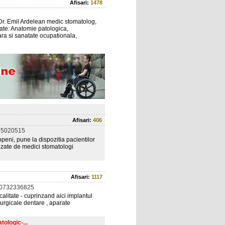
Afisari:
1478
Dr. Emil Ardelean medic stomatolog,
iate: Anatomie patologica,
ara si sanatate ocupationala,
Afisari:
406
55020515
eni, pune la dispozitia pacientilor
izate de medici stomatologi
Afisari:
1117
 0732336825
alitate - cuprinzand aici implantul
rurgicale dentare , aparate
ologic-...