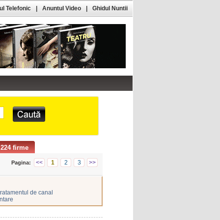
l Telefonic
|
Anuntul Video
|
Ghidul Nuntii
224 firme
<<
1
2
3
>>
Pagina:
tratamentul de canal
ntare