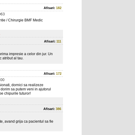
Afisari:
182
063
ontie / Chirurgie BMF Medic
e
Afisari:
111
rima impresie a celor din jur. Un
atribut al tau.
Afisari:
172
200
ionati, dornici sa realizeze
 dorim sa putem veni in ajutorul
e chipurile tuturor!
Afisari:
386
e, avand grija ca pacientul sa fie