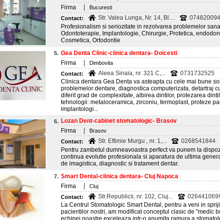
|
Firma
Bucuresti
Str. Valea Lunga, Nr. 14, Bl....
07482009
Contact:
Profesionalism si seriozitate in rezolvarea problemelor san
Odontoterapie, Implantologie, Chirurgie, Protetica, endodon
Cosmetica, Ortodontie
Gea Denta Clinic-clinica dentara- Doicesti
5.
|
Firma
Dimbovita
Aleea Sinaia, nr. 321 C,...
0731732525
Contact:
Clinica dentara Gea Denta va asteapta cu cele mai bune solu
problemelor dentare, diagnostica computerizata, detartraj cu 
diferit grad de complexitate, albirea dintilor, protezarea din
tehnologii: metaloceramica, zirconiu, termoplast, proteze parti
implantologi...
Lozan Dent-cabinet stomatologic- Brasov
6.
|
Firma
Brasov
Str. Eftimie Murgu , nr. 1,...
0268541844
Contact:
Pentru zambetul dumneavoastra perfect va punem la dispozit
continua evolutie profesionala si aparatura de ultima gener
de imagistica, diagnostic si tratament dentar.
Smart Dental-clinica dentara- Cluj Napoca
7.
|
Firma
Cluj
Str.Republicii, nr. 102, Cluj...
026441069
Contact:
La Centrul Stomatologic Smart Dental, pentru a veni in spriji
pacientilor nostri, am modificat conceptul clasic de "medic 
echipei noastre exceleaza intr-o anumita ramura a stomatolo