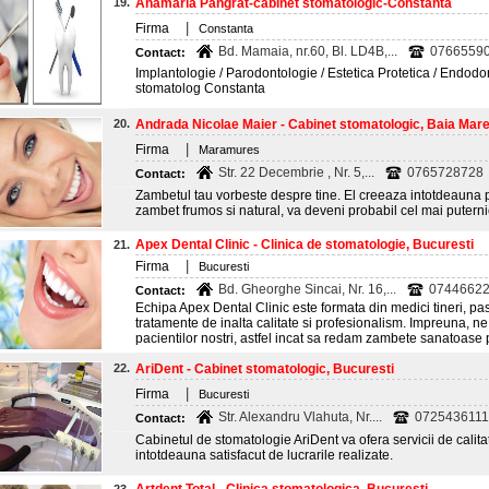
19.
Anamaria Pangrat-cabinet stomatologic-Constanta
|
Firma
Constanta
Bd. Mamaia, nr.60, Bl. LD4B,...
0766559
Contact:
Implantologie / Parodontologie / Estetica Protetica / Endod
stomatolog Constanta
20.
Andrada Nicolae Maier - Cabinet stomatologic, Baia Mar
|
Firma
Maramures
Str. 22 Decembrie , Nr. 5,...
0765728728
Contact:
Zambetul tau vorbeste despre tine. El creeaza intotdeauna p
zambet frumos si natural, va deveni probabil cel mai puternic 
Apex Dental Clinic - Clinica de stomatologie, Bucuresti
21.
|
Firma
Bucuresti
Bd. Gheorghe Sincai, Nr. 16,...
0744662
Contact:
Echipa Apex Dental Clinic este formata din medici tineri, pas
tratamente de inalta calitate si profesionalism. Impreuna, ne
pacientilor nostri, astfel incat sa redam zambete sanatoase p
22.
AriDent - Cabinet stomatologic, Bucuresti
|
Firma
Bucuresti
Str. Alexandru Vlahuta, Nr....
0725436111
Contact:
Cabinetul de stomatologie AriDent va ofera servicii de calitat
intotdeauna satisfacut de lucrarile realizate.