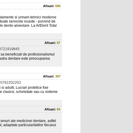
Afisari:
686
ratamente si urmam tehnici moderne
toate serviciile noaste - pornind de
ale dento-alveolare. La ArtDent Total
Afisari:
97
0721919845
p sa beneficiati de profesionalismul
oastra dentare este preocuparea
Afisari:
397
 0762202202
i adulti, Lucrari protetice fixe
e clasice, scheletate sau cu sisteme
Afisari:
94
e ramuri ale medicinei dentare, astfel
 adaptate particularitatilor fiecarui