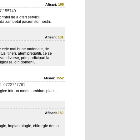
Afisari:
108
51155749
rintei de a oferi servicii
da zambetul pacientilor nostri.
Afisari:
181
de cele mai bune materiale, de
usi tineri, atent pregatiti, ce se
ri diverse, prin participari la
stigioase, din domeniu.
Afisari:
1552
6; 0722747761
gice într-un mediu ambiant placut,
Afisari:
180
ie, implantologie, chirurgie dento-