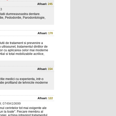
Afisari:
245
43
atatii dumneavoastra dentare.
tie, Pedodontie, Parodontologie,
Afisari:
170
tii de tratament si prevenire a
ultrasunet, tratamentul dintilor de
tilor cu aplicarea celor mai moderne
al si total mobilizabile acrilice,
Afisari:
154
ie medici cu experienta, intr-o
atie profitand de tehnicile moderne
Afisari:
122
9; 0749410699
nul cerintelor tot mai exigente ale
bun la toate". Fiecare membru al
giei, echipa intregind tratamentul