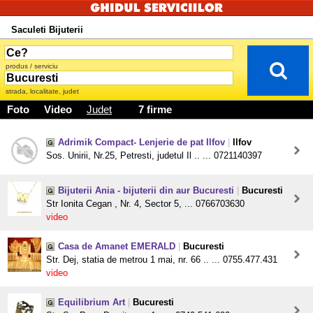
Saculeti Bijuterii
produs / serviciu
strada, localitate, judet
Foto
Video
Judet
7 firme
Adrimik Compact- Lenjerie de pat Ilfov
|
Ilfov
Sos. Unirii, Nr.25, Petresti, judetul Il .. ... 0721140397
Bijuterii Ania - bijuterii din aur Bucuresti
|
Bucuresti
Str Ionita Cegan , Nr. 4, Sector 5, ... 0766703630
video
Casa de Amanet EMERALD
|
Bucuresti
Str. Dej, statia de metrou 1 mai, nr. 66 .. ... 0755.477.431
video
Equilibrium Art
|
Bucuresti