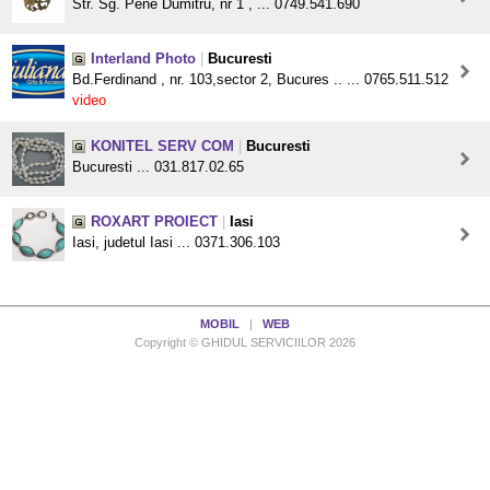
Str. Sg. Pene Dumitru, nr 1 , ... 0749.541.690
Interland Photo
|
Bucuresti
Bd.Ferdinand , nr. 103,sector 2, Bucures .. ... 0765.511.512
video
KONITEL SERV COM
|
Bucuresti
Bucuresti ... 031.817.02.65
ROXART PROIECT
|
Iasi
Iasi, judetul Iasi ... 0371.306.103
MOBIL
|
WEB
Copyright © GHIDUL SERVICIILOR 2026