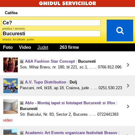
Catifea
produs / serviciu
strada, localitate, judet
Foto
Video
Judet
263 firme
A&A Fashion Star Concept
|
Bucuresti
Sos. Mihai Bravu, nr. 180, bl.221, sc.1, .. ... 0766.812.096
A.V. Tupo Distribution
|
Dolj
Pascani, nr4, bl18, ap.18, Craiova, jude .. ... 0251.530.223
Ablo - Montaj tapet si fototapet Bucuresti si Ilfov
|
Bucuresti
Str. Baicului, Nr. 83, Sector 2, Bucures .. ... 0722441393
video
Academic Art Events organizare festivitati Brasov
|