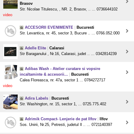
Brasov
Str. Nicolae Titulescu, , NR. 2, Brasov, .. ... 0736644102
video
ACCESORII EVENIMENTE
|
Bucuresti
Str. Levantica, nr. 45, sector 3, Bucure .. ... 0766.052.000
Adelle Elite
|
Calarasi
Str Baraganului , Nr.16, Calarasi, judet .. ... 0342814239
Adibas Wash - Atelier curatare si vopsire
incaltaminte & accesorii...
|
Bucuresti
Calea Floreasca, nr. 47a, sector 1 ... 0784272717
video
Adira Labels
|
Bucuresti
Str. Washington, nr. 15, sector 1, ... 0725.775.402
Adrimik Compact- Lenjerie de pat Ilfov
|
Ilfov
Sos. Unirii, Nr.25, Petresti, judetul Il .. ... 0721140397