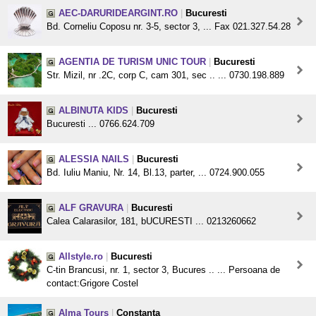
AEC-DARURIDEARGINT.RO
|
Bucuresti
Bd. Corneliu Coposu nr. 3-5, sector 3, ... Fax 021.327.54.28
AGENTIA DE TURISM UNIC TOUR
|
Bucuresti
Str. Mizil, nr .2C, corp C, cam 301, sec .. ... 0730.198.889
ALBINUTA KIDS
|
Bucuresti
Bucuresti ... 0766.624.709
ALESSIA NAILS
|
Bucuresti
Bd. Iuliu Maniu, Nr. 14, Bl.13, parter, ... 0724.900.055
ALF GRAVURA
|
Bucuresti
Calea Calarasilor, 181, bUCURESTI ... 0213260662
Allstyle.ro
|
Bucuresti
C-tin Brancusi, nr. 1, sector 3, Bucures .. ... Persoana de
contact:Grigore Costel
Alma Tours
|
Constanta