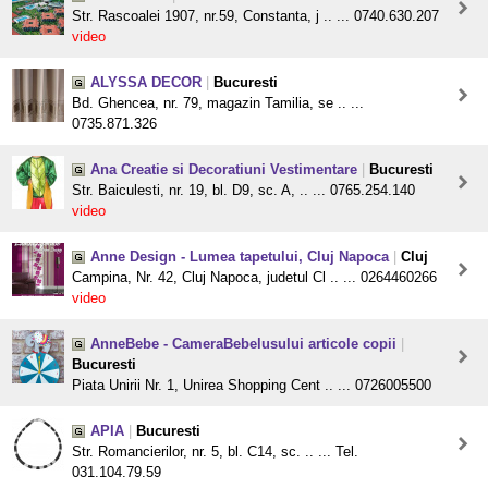
Str. Rascoalei 1907, nr.59, Constanta, j .. ... 0740.630.207
video
ALYSSA DECOR
|
Bucuresti
Bd. Ghencea, nr. 79, magazin Tamilia, se .. ...
0735.871.326
Ana Creatie si Decoratiuni Vestimentare
|
Bucuresti
Str. Baiculesti, nr. 19, bl. D9, sc. A, .. ... 0765.254.140
video
Anne Design - Lumea tapetului, Cluj Napoca
|
Cluj
Campina, Nr. 42, Cluj Napoca, judetul Cl .. ... 0264460266
video
AnneBebe - CameraBebelusului articole copii
|
Bucuresti
Piata Unirii Nr. 1, Unirea Shopping Cent .. ... 0726005500
APIA
|
Bucuresti
Str. Romancierilor, nr. 5, bl. C14, sc. .. ... Tel.
031.104.79.59