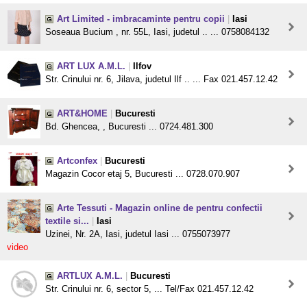
Art Limited - imbracaminte pentru copii
|
Iasi
Soseaua Bucium , nr. 55L, Iasi, judetul .. ... 0758084132
ART LUX A.M.L.
|
Ilfov
Str. Crinului nr. 6, Jilava, judetul Ilf .. ... Fax 021.457.12.42
ART&HOME
|
Bucuresti
Bd. Ghencea, , Bucuresti ... 0724.481.300
Artconfex
|
Bucuresti
Magazin Cocor etaj 5, Bucuresti ... 0728.070.907
Arte Tessuti - Magazin online de pentru confectii
textile si...
|
Iasi
Uzinei, Nr. 2A, Iasi, judetul Iasi ... 0755073977
video
ARTLUX A.M.L.
|
Bucuresti
Str. Crinului nr. 6, sector 5, ... Tel/Fax 021.457.12.42