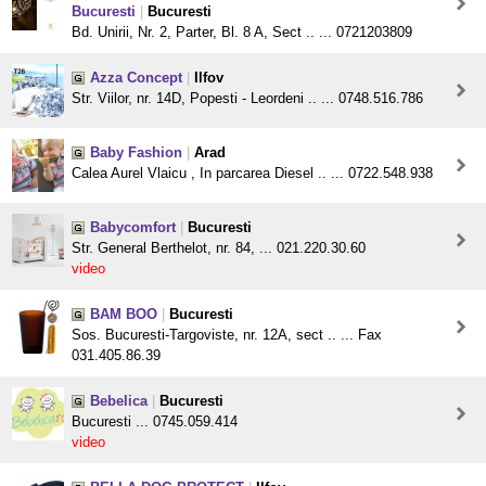
Bucuresti
|
Bucuresti
Bd. Unirii, Nr. 2, Parter, Bl. 8 A, Sect .. ... 0721203809
Azza Concept
|
Ilfov
Str. Viilor, nr. 14D, Popesti - Leordeni .. ... 0748.516.786
Baby Fashion
|
Arad
Calea Aurel Vlaicu , In parcarea Diesel .. ... 0722.548.938
Babycomfort
|
Bucuresti
Str. General Berthelot, nr. 84, ... 021.220.30.60
video
BAM BOO
|
Bucuresti
Sos. Bucuresti-Targoviste, nr. 12A, sect .. ... Fax
031.405.86.39
Bebelica
|
Bucuresti
Bucuresti ... 0745.059.414
video