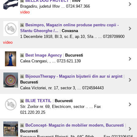
BELLA DOG PROTECT
|
Ilfov
Bragadiru, judetul Ilfov ... 0724.947.366
video
Besimpro, Magazin online produse pentru copii -
Sfantu Gheorghe /...
|
Covasna
1 Decembrie 1918, Bl.3, sc.E, ap.10, Sfa .. ... 0728709900
video
Best Image Agency
|
Bucuresti
Calea Crangasi, , ... 0723.621.139
BijoouxTherapy - Magazin bijuterii din aur si argint
|
Bucuresti
Calea Victoriei, nr. 17, sector 3, ... 0724594443
BLUE TEXTIL
|
Bucuresti
Str. Zorilor nr. 69, Electricom, sector .. ... Fax
021.220.20.25
BoConcept- Magazin de mobilier modern, Bucuresti
|
Bucuresti
Soseaua Bucuresti-Ploiesti, Nr. 44C (Mob .. ... Fax 0213106416