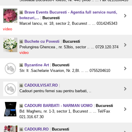
Brave Events Bucuresti - Agentia full service nunti,
botezuri,...
|
Bucuresti
Marcel Iancu, nr. 18, sector 2, Bucurest .. ... 0314245343
video
Buchete cu Povesti
|
Bucuresti
Prelungirea Ghencea , nr. 53bis, sector .. ... 0729.120.374
video
Byzantine Art
|
Bucuresti
Str. lt .Sachelarie Visarion, Nr. 2,Bl. .. ... 0755204610
CADOULVISAT.RO
|
Cadouri pentru femei sau pentru barbati, ..
CADOURI BARBATI - NARMAN UOMO
|
Bucuresti
Bd. Magheru, nr. 1-3, sector 1, Bucurest .. ... Tel/Fax
021.316.67.30
CADOURI.RO
|
Bucuresti