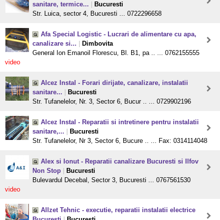
sanitare, termice...
|
Bucuresti
Str. Luica, sector 4, Bucuresti ... 0722296658
Afa Special Logistic - Lucrari de alimentare cu apa,
canalizare si...
|
Dimbovita
General Ion Emanoil Florescu, Bl. B1, pa .. ... 0762155555
video
Alcez Instal - Forari dirijate, canalizare, instalatii
sanitare...
|
Bucuresti
Str. Tufanelelor, Nr. 3, Sector 6, Bucur .. ... 0729902196
Alcez Instal - Reparatii si intretinere pentru instalatii
sanitare,...
|
Bucuresti
Str. Tufanelelor, Nr 3, Sector 6, Bucure .. ... Fax: 0314114048
Alex si Ionut - Reparatii canalizare Bucuresti si Ilfov
Non Stop
|
Bucuresti
Bulevardul Decebal, Sector 3, Bucuresti ... 0767561530
video
Allzet Tehnic - executie, reparatii instalatii electrice
Bucuresti
|
Bucuresti