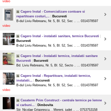
video
Cagero Instal - Comercializare contoare si
repartitoare costuri,...
|
Bucuresti
B-dul Liviu Rebreanu, Nr. 5, Bl. 52, Sec .. ... 0314378597
video
Cagero Instal - instalatii sanitare, termice Bucuresti
|
Bucuresti
B-dul Liviu Rebreanu, Nr. 5, Bl. 52, Sec .. ... 0314378597
Cagero Instal - Instalatii termice, instalatii sanitare
Bucuresti
|
Bucuresti
Bd. Liviu Rebreanu, Nr. 5, Bl. 52, Secto .. ... 0314378597
Cagero Instal - Repartitoare, instalatii termice,
instalatii...
|
Bucuresti
B-dul Liviu Rebreanu, Nr. 5, Bl. 52, Sec .. ... 0314378597
video
Casaterm Prim Construct - centrale termice pe lemne
si carbuni...
|
Dimbovita
Str. Nicolae Grigorescu, , Mereni, judet .. ... 0753753158