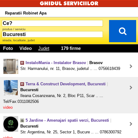
Reparatii Robinet Apa
produs / serviciu
strada, localitate, judet
Foto
Video
Judet
179 firme
InstaloMania - Instalator Brasov
|
Brasov
Str. Harmanului, nr. 11, Brasov, judetul .. ... 0756618439
Terra & Construct Development, Bucuresti
|
Bucuresti
Ileana Cosanzeana, Nr. 2, Bloc P11, Scar .. ...
Tel/Fax:0311082506
video
5 Jardine - Amenajari spatii verzi, Bucuresti
|
Bucuresti
Str. Argentina, Nr. 25, Sector 1, Bucure .. ... 0786300792
video