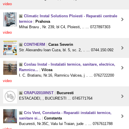
video
Climatic Instal Solutions Ploiesti - Reparatii centrale
termice
|
Prahova
Mihai Bravu , Nr. 239, bl C4, Ploiesti, .. ... 0727897303
video
CONTHERM
|
Caras Severin
Str. Alexandru Ioan Cuza, bl. 5, sc. 2, .. ... 0744.150.092
Coslau Instal - Instalatii termice, sanitare, electrice,
Ramnicu...
|
Vilcea
I. C. Bratianu, Nr.16, Ramnicu Valcea, j .. ... 0762722200
video
CRAPU2010INST
|
Bucuresti
ESTACADEI, , BUCURESTI ... 0745771764
Cris Vent, Constanta - Reparatii instalatii termice,
sanitare si...
|
Constanta
Bucuresti, Nr.35C, Valu lui Traian, jude .. ... 0767611788