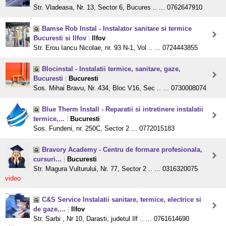
Str. Vladeasa, Nr. 13, Sector 6, Bucures .. ... 0762647910
Bamse Rob Instal - Instalator sanitare si termice
Bucuresti si Ilfov
|
Ilfov
Str. Erou Iancu Nicolae, nr. 93 N-1, Vol .. ... 0724443855
Blocinstal - Instalatii termice, sanitare, gaze,
Bucuresti
|
Bucuresti
Sos. Mihai Bravu, Nr. 434, Bloc V16, Sec .. ... 0730008074
Blue Therm Install - Reparatii si intretinere instalatii
termice,...
|
Bucuresti
Sos. Fundeni, nr. 250C, Sector 2 ... 0772015183
Bravory Academy - Centru de formare profesionala,
cursuri...
|
Bucuresti
Str. Magura Vulturului, Nr. 77, Sector 2 .. ... 0316320075
video
C&S Service Instalatii sanitare, termice, electrice si
de gaze,...
|
Ilfov
Str. Sarbi , Nr 10, Darasti, judetul Ilf .. ... 0761614690