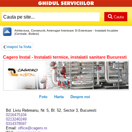
Cauta
Arhitectura, Constructii, Amenajari Interioare Si Exterioare - Instalatii Incalzire
(Centrale, Boilere)
inapoi la lista
Cagero Instal - Instalatii termice, instalatii sanitare Bucuresti
Foto
Harta
Despre noi
Bd. Liviu Rebreanu, Nr. 5, Bl. 52, Sector 3, Bucuresti
0216475104
0213240249
0314378597
Email:
office@cagero.ro