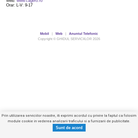
Web:
www.cagero.ro
Orar: L-V: 9-17
Mobil
|
Web
|
Anuntul Telefonic
Copyright © GHIDUL SERVICIILOR 2026
Prin utilizarea serviciilor noastre, iti exprimi acordul cu privire la faptul ca folosim
module cookie in vederea analizarii traficului si a furnizarii de publicitate.
0216475XXX
Trimite mesaj privat
- vezi telefon -