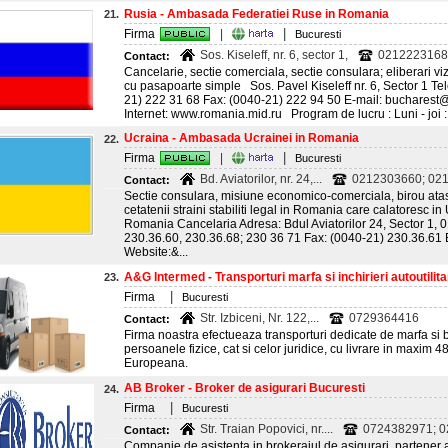
Rusia - Ambasada Federatiei Ruse in Romania
21.
|
Firma
|
Bucuresti
Sos. Kiseleff, nr. 6, sector 1,
0212223168;
Contact:
Cancelarie, sectie comerciala, sectie consulara; eliberari vi
cu pasapoarte simple Sos. Pavel Kiseleff nr. 6, Sector 1 Te
21) 222 31 68 Fax: (0040-21) 222 94 50 E-mail: buchares
Internet: www.romania.mid.ru Program de lucru : Luni - joi : 
Ucraina - Ambasada Ucrainei in Romania
22.
|
Firma
|
Bucuresti
Bd. Aviatorilor, nr. 24,...
0212303660; 021
Contact:
Sectie consulara, misiune economico-comerciala, birou atasat
cetatenii straini stabiliti legal in Romania care calatoresc 
Romania Cancelaria Adresa: Bdul Aviatorilor 24, Sector 1, 
230.36.60, 230.36.68; 230 36 71 Fax: (0040-21) 230.36.6
Website:&...
A&G Intermed - Transporturi marfa si inchirieri autoutilitar
23.
|
Firma
Bucuresti
Str. Izbiceni, Nr. 122,...
0729364416
Contact:
Firma noastra efectueaza transporturi dedicate de marfa si 
persoanele fizice, cat si celor juridice, cu livrare in maxim 4
Europeana.
AB Broker - Broker de asigurari Bucuresti
24.
|
Firma
Bucuresti
Str. Traian Popovici, nr....
0724382971; 
Contact:
Companie de asistenta in brokerajul de asigurari, partener