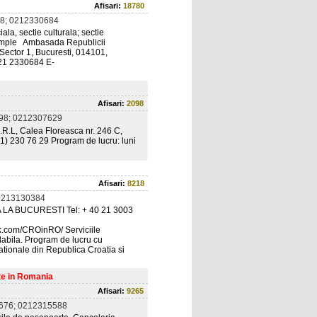
Afisari:
18780
8; 0212330684
ala, sectie culturala; sectie
 simple Ambasada Republicii
Sector 1, Bucuresti, 014101,
021 2330684 E-
Afisari:
2098
98; 0212307629
R.L, Calea Floreasca nr. 246 C,
21) 230 76 29 Program de lucru: luni
Afisari:
8218
0213130384
A BUCURESTI Tel: + 40 21 3003
.com/CROinRO/ Serviciile
abila. Program de lucru cu
nationale din Republica Croatia si
te in Romania
Afisari:
9265
676; 0212315588