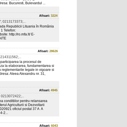
a: Bucuresti, Bulevardul ...
Afisari:
3224
; 0213173373;...
ada Republicii Lituania în România
 1 Telefon:
: http://ro.mfa.lt/ E-
LAITE
Afisari:
28626
214311562;...
v participarea la procesul de
aza la elaborarea, fundamentarea si
 reglementarile legale in vigoare si
resa: Aleea Alexandru nr. 31,
Afisari:
4945
 0213072422;...
rea conditiilor pentru relansarea
erul Agriculturii si Dezvoltarii
l 020921 oficiul postal 37 A A
4-2...
Afisari:
6043