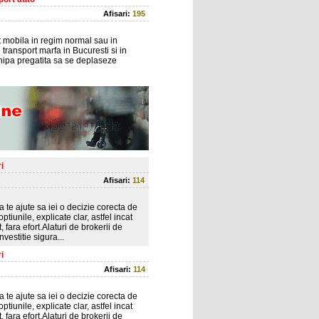
Afisari:
195
rt mobila in regim normal sau in
e transport marfa in Bucuresti si in
chipa pregatita sa se deplaseze
i
Afisari:
114
a te ajute sa iei o decizie corecta de
tiunile, explicate clar, astfel incat
, fara efort.Alaturi de brokerii de
vestitie sigura...
i
Afisari:
114
a te ajute sa iei o decizie corecta de
tiunile, explicate clar, astfel incat
, fara efort.Alaturi de brokerii de