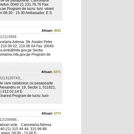
urile de pasapoarte. Cancelaria
elefon: 0040 21 231.76.76 Fax:
e Program de lucru: luni -vineri
eri 08.30 - 15.30 Ambasador: E.S.
Afisari:
4031
212113999
elaria Adresa: Str. Aviator Petre
) 210 06 02; 210 06 04 Fax: (0040-
ia.emb@mfa.gov.ge Sectia
romania.mfa.gov.ge Program de
Afisari:
4271
213120743;...
ele care calatoresc cu pasapoarte
Alexandru nr. 19, Sector 1, 011821,
) 312.02.14 E-
harest Program de lucru: luni-
Afisari:
3771
13159988;...
egalizari acte. Cancelaria Adresa:
0040-21) 315 44 44; 315 99 88
 vineri 09.00 - 15.00 E-