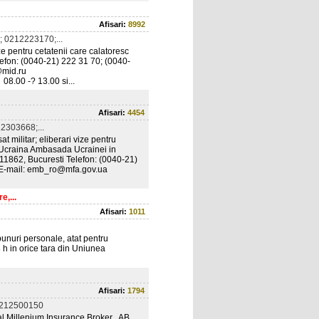
Afisari:
8992
 0212223170;...
ze pentru cetatenii care calatoresc
lefon: (0040-21) 222 31 70; (0040-
t@mid.ru
08.00 -? 13.00 si...
Afisari:
4454
2303668;...
 militar; eliberari vize pentru
in Ucraina Ambasada Ucrainei in
011862, Bucuresti Telefon: (0040-21)
1 E-mail: emb_ro@mfa.gov.ua
e,...
Afisari:
1011
bunuri personale, atat pentru
8 h in orice tara din Uniunea
Afisari:
1794
0212500150
 al Millenium Insurance Broker. AB