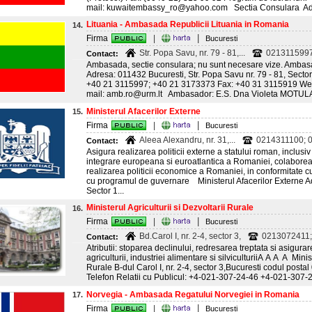
mail: kuwaitembassy_ro@yahoo.com Sectia Consulara Adres
Lituania - Ambasada Republicii Lituania in Romania
14.
|
Firma
|
Bucuresti
Str. Popa Savu, nr. 79 - 81,...
0213115997
Contact:
Ambasada, sectie consulara; nu sunt necesare vize. Ambas
Adresa: 011432 Bucuresti, Str. Popa Savu nr. 79 - 81, Sector
+40 21 3115997; +40 21 3173373 Fax: +40 31 3115919 Website
mail: amb.ro@urm.lt Ambasador: E.S. Dna Violeta MOTU
Ministerul Afacerilor Externe
15.
|
Firma
|
Bucuresti
Aleea Alexandru, nr. 31,...
0214311100; 0
Contact:
Asigura realizarea politicii externe a statului roman, inclusi
integrare europeana si euroatlantica a Romaniei, colabore
realizarea politicii economice a Romaniei, in conformitate cu
cu programul de guvernare Ministerul Afacerilor Externe Ad
Sector 1...
Ministerul Agriculturii si Dezvoltarii Rurale
16.
|
Firma
|
Bucuresti
Bd.Carol I, nr. 2-4, sector 3,
0213072411;
Contact:
Atributii: stoparea declinului, redresarea treptata si asigura
agriculturii, industriei alimentare si silviculturiiA A A A Minist
Rurale B-dul Carol I, nr. 2-4, sector 3,Bucuresti codul posta
Telefon Relatii cu Publicul: +4-021-307-24-46 +4-021-307-2
Norvegia - Ambasada Regatului Norvegiei in Romania
17.
|
Firma
|
Bucuresti