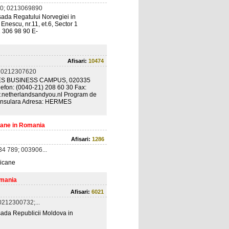
0; 0213069890
sada Regatului Norvegiei in
nescu, nr.11, et.6, Sector 1
1 306 98 90 E-
Afisari:
10474
 0212307620
HERMES BUSINESS CAMPUS, 020335
elefon: (0040-21) 208 60 30 Fax:
w.netherlandsandyou.nl Program de
a Consulara Adresa: HERMES
cane in Romania
Afisari:
1286
4 789; 003906...
nicane
omania
Afisari:
6021
212300732;...
sada Republicii Moldova in