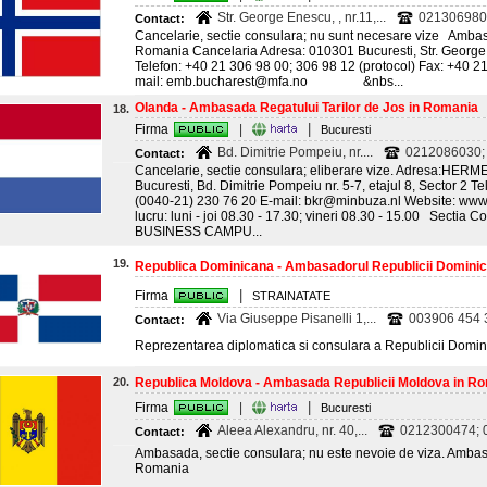
Str. George Enescu, , nr.11,...
021306980
Contact:
Cancelarie, sectie consulara; nu sunt necesare vize Amba
Romania Cancelaria Adresa: 010301 Bucuresti, Str. George E
Telefon: +40 21 306 98 00; 306 98 12 (protocol) Fax: +40 2
mail: emb.bucharest@mfa.no &nbs...
Olanda - Ambasada Regatului Tarilor de Jos in Romania
18.
|
Firma
|
Bucuresti
Bd. Dimitrie Pompeiu, nr....
0212086030;
Contact:
Cancelarie, sectie consulara; eliberare vize. Adresa:
Bucuresti, Bd. Dimitrie Pompeiu nr. 5-7, etajul 8, Sector 2 T
(0040-21) 230 76 20 E-mail: bkr@minbuza.nl Website: ww
lucru: luni - joi 08.30 - 17.30; vineri 08.30 - 15.00 Secti
BUSINESS CAMPU...
19.
Republica Dominicana - Ambasadorul Republicii Domini
|
Firma
STRAINATATE
Via Giuseppe Pisanelli 1,...
003906 454 3
Contact:
Reprezentarea diplomatica si consulara a Republicii Domi
20.
Republica Moldova - Ambasada Republicii Moldova in R
|
Firma
|
Bucuresti
Aleea Alexandru, nr. 40,...
0212300474; 0
Contact:
Ambasada, sectie consulara; nu este nevoie de viza. Amba
Romania