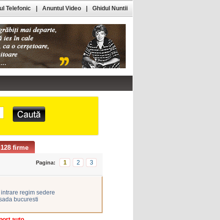
l Telefonic
|
Anuntul Video
|
Ghidul Nuntii
128 firme
1
2
3
Pagina:
i intrare regim sedere
sada bucuresti
port auto