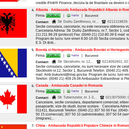
credite iFink!® Finance, decizia ta de finantare va deveni o in
Albania - Ambasada Ambasada Republicii Albania in Ro
4.
|
Firma
|
Bucuresti
Str. Duiliu Zamfirescu, nr....
0212119829;
Contact:
Sectie consulara, cancelarie; nu este necesara obtinerea viz
Cancelaria Adresa: Str. Duiliu Zamfirescu, nr.7, Sector 1, co
21) 211.98.29 (protocol) Fax: (0040-21) 210.80.39 E-mail:
Program de lucru: luni-vineri 8.00-16.00 Sectia consulara:
E.S. Dl &nb...
Bosnia si Hertegovina - Ambasada Bosniei si Hertegovin
5.
|
Firma
|
Bucuresti
Str. Stockholm, nr. 12,...
0214092601; 021
Contact:
Sectie consulara, cancelarie; nu sunt necesare vize de calat
Stockholm nr.12, Sector 1, Bucuresti Telefon: (0040 21) 409
mail: Amb.bukurest@mvp.gov.ba Program de lucru: luni-vin
Telefon: (0040 21) 409.26.06 Ambasador Extraordinar si Pleni
Canada - Ambasada Canadei in Romania
6.
|
Firma
|
Bucuresti
Str. Tuberozelor, nr. 1-3,...
0213075000; 0
Contact:
Cancelarie, sectie consulara, departament comercial; elibera
pasapoarte; vize de studii, burse scolare. Cancelaria Adresa
011411, Bucuresti Telefon: (0040-21) 307 50 00 Fax: (0040-2
50 15 (comercial); 307 50 10 (administratie); 307 50 54 (ser
(imigrare);...
China - Ambasada Republicii Populare Chineze in Roman
7.