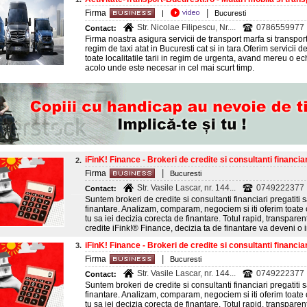
|
Firma
|
Bucuresti
Str. Nicolae Filipescu, Nr....
0786559977
Contact:
Firma noastra asigura servicii de transport marfa si transpo
regim de taxi atat in Bucuresti cat si in tara.Oferim servicii d
toate localitatile tarii in regim de urgenta, avand mereu o e
acolo unde este necesar in cel mai scurt timp.
iFinK! Finance - Brokeri de credite si consultanti financiar
2.
|
Firma
Bucuresti
Str. Vasile Lascar, nr. 144...
0749222377
Contact:
Suntem brokeri de credite si consultanti financiari pregatiti s
finantare. Analizam, comparam, negociem si iti oferim toate op
tu sa iei decizia corecta de finantare. Totul rapid, transparent
credite iFink!® Finance, decizia ta de finantare va deveni o in
iFinK! Finance - Brokeri de credite si consultanti financiar
3.
|
Firma
Bucuresti
Str. Vasile Lascar, nr. 144...
0749222377
Contact:
Suntem brokeri de credite si consultanti financiari pregatiti s
finantare. Analizam, comparam, negociem si iti oferim toate op
tu sa iei decizia corecta de finantare. Totul rapid, transparent