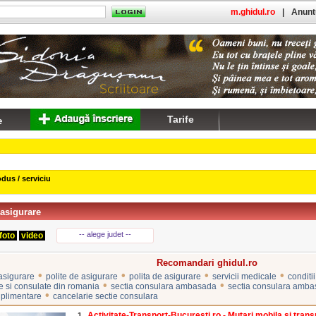
m.ghidul.ro
|
Anuntu
Tarife
dus / serviciu
 asigurare
-- alege judet --
foto
video
Recomandari ghidul.ro
•
•
•
•
 asigurare
polite de asigurare
polita de asigurare
servicii medicale
conditi
•
•
si consulate din romania
sectia consulara ambasada
sectia consulara amba
•
suplimentare
cancelarie sectie consulara
Activitate-Transport-Bucuresti.ro - Mutari mobila si trans
1.