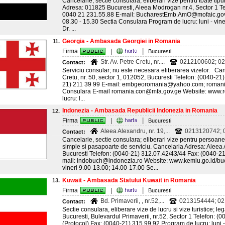
Cancelarie, sectie consulara; eliberari vize pentru toate tip
Adresa: 011825 Bucuresti, Aleea Modrogan nr.4, Sector 1 T
0040 21 231.55.88 E-mail: BucharestEmb.AmO@mofaic.gov.a
08.30 - 15.30 Sectia Consulara Program de lucru: luni - vin
Dr. ...
Georgia - Ambasada Georgiei in Romania
11.
|
Firma
|
Bucuresti
Str. Av. Petre Cretu, nr....
0212100602; 0
Contact:
Serviciu consular; nu este necesara eliberarea vizelor. Canc
Cretu, nr. 50, sector 1, 012052, Bucuresti Telefon: (0040-21
21) 211 39 99 E-mail: embgeoromania@yahoo.com; roman
Consulara E-mail romania.con@mfa.gov.ge Website: www.
lucru: l...
Indonezia - Ambasada Republicii Indonezia in Romania
12.
|
Firma
|
Bucuresti
Aleea Alexandru, nr. 19,...
0213120742; 0
Contact:
Cancelarie, sectie consulara; eliberari vize pentru persoan
simple si pasapoarte de serviciu. Cancelaria Adresa: Aleea 
Bucuresti Telefon: (0040-21) 312.07.42/43/44 Fax: (0040-21
mail: indobuch@indonezia.ro Website: www.kemlu.go.id/buc
vineri 9.00-13.00; 14.00-17.00 Se...
Kuwait - Ambasada Statului Kuwait in Romania
13.
|
Firma
|
Bucuresti
Bd. Primaverii, , nr.52,...
0213154444; 02
Contact:
Sectie consulara, eliberare vize de lucru si vize turistice; l
Bucuresti, Bulevardul Primaverii, nr.52, Sector 1 Telefon: (
(Protocol) Fax: (0040-21) 315 99 92 Program de lucru: luni -