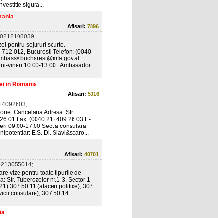
vestitie sigura...
mania
Afisari:
7896
 0212108039
ei pentru sejururi scurte.
d 712 012, Bucuresti Telefon: (0040-
 embassy.bucharest@mfa.gov.al
 luni-vineri 10.00-13.00 Ambasador:
ei in Romania
Afisari:
5016
4092603;...
orie. Cancelaria Adresa: Str.
.26.01 Fax: (0040 21) 409.26.03 E-
eri 09.00-17.00 Sectia consulara
potentiar: E.S. Dl. Slavi&scaro...
Afisari:
40701
213055014;...
re vize pentru toate tipurile de
: Str. Tuberozelor nr.1-3, Sector 1,
1) 307 50 11 (afaceri politice); 307
vicii consulare); 307 50 14
ia