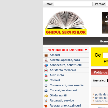
Email:
Parola:
Vezi toate cele 420 rubrici
Ce
Afaceri
Alarme, aparare, paza
pro
Arhitectura, constructii
Asistenta medicala
Polite de
Auto moto
Comert
Numai cu:
Comunicatii, massmedia
Cursuri, invatamant
•
polite de
Ghidul nuntii
•
ambasade 
Reparatii, service
•
servicii 
Restaurante, cazinouri