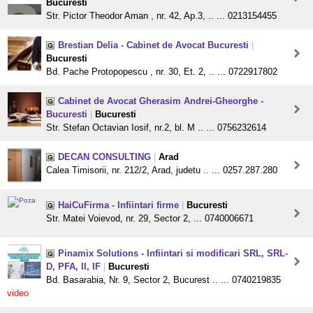
Bucuresti
Str. Pictor Theodor Aman , nr. 42, Ap.3, .. ... 0213154455
Brestian Delia - Cabinet de Avocat Bucuresti
|
Bucuresti
Bd. Pache Protopopescu , nr. 30, Et. 2, .. ... 0722917802
Cabinet de Avocat Gherasim Andrei-Gheorghe -
Bucuresti
|
Bucuresti
Str. Stefan Octavian Iosif, nr.2, bl. M .. ... 0756232614
DECAN CONSULTING
|
Arad
Calea Timisorii, nr. 212/2, Arad, judetu .. ... 0257.287.280
HaiCuFirma - Infiintari firme
|
Bucuresti
Str. Matei Voievod, nr. 29, Sector 2, ... 0740006671
Pinamix Solutions - Infiintari si modificari SRL, SRL-
D, PFA, II, IF
|
Bucuresti
Bd. Basarabia, Nr. 9, Sector 2, Bucurest .. ... 0740219835
video