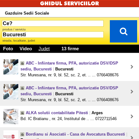
Gazduire Sedii Sociale
produs / serviciu
strada, localitate, judet
Foto
Video
Judet
13 firme
ABC - Infiintare firma, PFA, autorizatie DSV/DSP
sediu, Bucuresti
|
Bucuresti
Str. Muresana, nr. 9, bl. 52, sc. 2, et. .. ... 0766408676
ABC - Infiintare firma, PFA, autorizatie DSV/DSP
sediu, Bucuresti
|
Bucuresti
Str. Muresana, nr. 9, bl. 52, sc. 2, et. .. ... 0766408676
ALKA solutii contabilitate Pitesti
|
Arges
Bd. IC Bratianu , nr. 24, Institutul de .. ... 0722711546
Bordianu si Asociatii - Casa de Avocatura Bucuresti
|