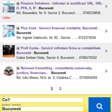
Pinamix Solutions - Infiintari si modificari SRL, SRL-
D, PFA, II, IF
|
Bucuresti
Bd. Basarabia, Nr. 9, Sector 2, Bucurest .. ... 0740219835
video
Plus Cont - Servicii financiar contabile, Bucuresti
|
Bucuresti
Str. Inginer Zablovski, Nr. 82 , Sector .. ... 0722373534
Profi Conta - Servicii infiintare firma si contabilitate
Bucuresti
|
Bucuresti
Calea Serban Voda, Sector 4, Bucuresti ... 0768170102
Reinvent Consulting - consultanta comerciala,
juridica, financiara...
|
Bucuresti
Bd. Iuliu Maniu, Nr.6, et. 3, Cladirea C .. ... 0733054293
1
2
produs / serviciu