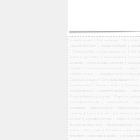
asistenta sociala
|
litigii comerciale
|
Achizitii de 
Actiuni in constatare
|
Activitate principala
|
Activit
|
Asistenta juridica consultare reprezentare
|
Asisten
juridica si reprezentare
|
Asistenta juridica uzucapiu
construire
|
Avocat societati comerciale
|
Avocati ju
generale
|
Cesiuni societati comerciale
|
Colegiul m
contracte cesiune
|
Consultanta contracte comercial
Consultanta impozite
|
Consultanta management
|
asistenta juridica
|
Contracte de baza
|
Contracte g
drepturile parintesti
|
Dispozitive medicale
|
Dizolva
Dreptul de folosinta al spatiului
|
Dreptul de proprieta
proprietate intelectuala
|
Evaluare personal
|
Experi
consultanta
|
Fuziuni si achizitii
|
Fuziuni societati
casatoriei
|
Impozitul pe profit
|
Incredintare copil 
medicale
|
Legislatia aplicabila
|
Lichidari de societa
Management documente
|
Materiale publicitare
|
Me
juridice
|
Parti sociale
|
Procedura somatiei de pla
intelectuala
|
Publicitate imobiliara
|
Recuperari deb