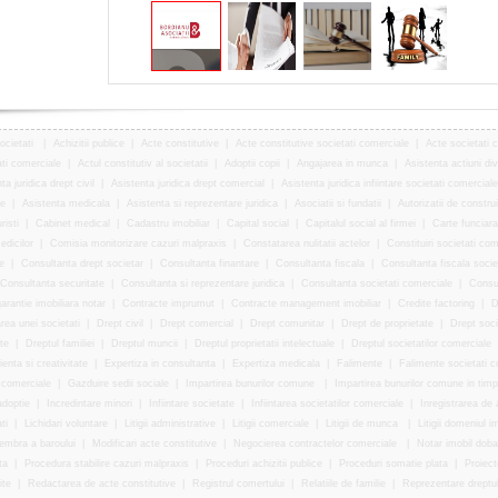
societati
|
Achizitii publice
|
Acte constitutive
|
Acte constitutive societati comerciale
|
Acte societati 
ati comerciale
|
Actul constitutiv al societatii
|
Adoptii copii
|
Angajarea in munca
|
Asistenta actiuni div
ta juridica drept civil
|
Asistenta juridica drept comercial
|
Asistenta juridica infiintare societati comerciale
ne
|
Asistenta medicala
|
Asistenta si reprezentare juridica
|
Asociatii si fundatii
|
Autorizatii de constru
risti
|
Cabinet medical
|
Cadastru imobiliar
|
Capital social
|
Capitalul social al firmei
|
Carte funciara
edicilor
|
Comisia monitorizare cazuri malpraxis
|
Constatarea nulitatii actelor
|
Constituiri societati com
e
|
Consultanta drept societar
|
Consultanta finantare
|
Consultanta fiscala
|
Consultanta fiscala socie
Consultanta securitate
|
Consultanta si reprezentare juridica
|
Consultanta societati comerciale
|
Consu
arantie imobiliara notar
|
Contracte imprumut
|
Contracte management imobiliar
|
Credite factoring
|
D
rea unei societati
|
Drept civil
|
Drept comercial
|
Drept comunitar
|
Drept de proprietate
|
Drept soc
te
|
Dreptul familiei
|
Dreptul muncii
|
Dreptul proprietatii intelectuale
|
Dreptul societatilor comerciale
enta si creativitate
|
Expertiza in consultanta
|
Expertiza medicala
|
Falimente
|
Falimente societati c
 comerciale
|
Gazduire sedii sociale
|
Impartirea bunurilor comune
|
Impartirea bunurilor comune in timp
adoptie
|
Incredintare minori
|
Infiintare societate
|
Infiintarea societatilor comerciale
|
Inregistrarea de 
ti
|
Lichidari voluntare
|
Litigii administrative
|
Litigii comerciale
|
Litigii de munca
|
Litigii domeniul im
mbra a baroului
|
Modificari acte constitutive
|
Negocierea contractelor comerciale
|
Notar imobil doba
ta
|
Procedura stabilire cazuri malpraxis
|
Proceduri achizitii publice
|
Proceduri somatie plata
|
Proiect
ite
|
Redactarea de acte constitutive
|
Registrul comertului
|
Relatiile de familie
|
Reprezentare dreptul 