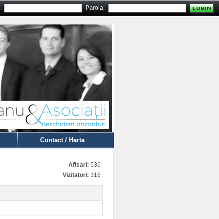
:
Parola:
Contact / Harta
Afisari:
536
Vizitatori:
316