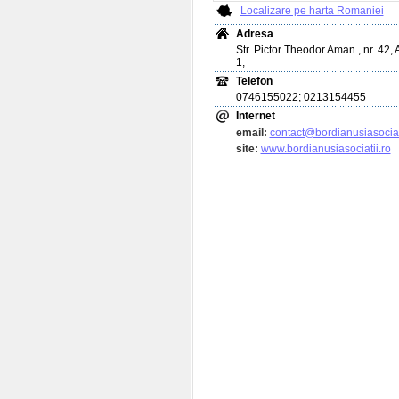
Localizare pe harta Romaniei
Adresa
Str. Pictor Theodor Aman , nr. 42, 
1,
Telefon
0746155022; 0213154455
Internet
email:
contact@bordianusiasociat
site:
www.bordianusiasociatii.ro