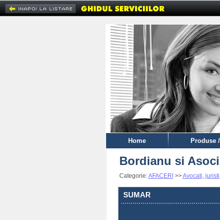
Home
Produse /
Bordianu si Asoci
Categorie:
AFACERI
>>
Avocati, juristi
SUMAR