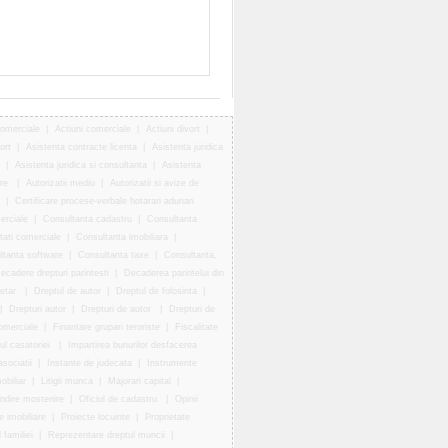
comerciale
|
Actiuni comerciale
|
Actiuni divort
|
ort
|
Asistenta contracte licenta
|
Asistenta juridica
|
Asistenta juridica si consultanta
|
Asistenta
ire
|
Autorizatii mediu
|
Autorizatii si avize de
|
Certificare procese-verbale hotarari adunari
erciale
|
Consultanta cadastru
|
Consultanta
tati comerciale
|
Consultanta imobiliara
|
ltanta software
|
Consultanta taxe
|
Consultanta,
ecadere drepturi parintesti
|
Decaderea parintelui din
ietar
|
Dreptul de autor
|
Dreptul de folosinta
|
|
Drepturi autor
|
Drepturi de autor
|
Drepturi de
omerciale
|
Finantare grupari teroriste
|
Fiscalitate
ul casatoriei
|
Impartirea bunurilor desfacerea
asociatii
|
Instante de judecata
|
Instrumente
obiliar
|
Litigii munca
|
Majorari capital
|
ndire mostenire
|
Oficiul de cadastru
|
Opinii
e imobiliare
|
Proiecte locuinte
|
Proprietate
familiei
|
Reprezentare dreptul muncii
|