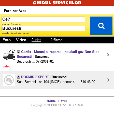
Furnizor Azot
produs / serviciu
strada, localitate, judet
Foto
Video
Judet
2 firme
Gazfix - Montaj si reparatii instalatii gaz Non Stop,
Bucuresti
|
Bucuresti
Bucuresti ... 0772061781
video
RODMIR EXPERT
|
Bucuresti
Sos. Berceni , nr. 104 (IMGB), sector 4, ... 319.43.90
MOBIL
|
WEB
Copyright © GHIDUL SERVICIILOR 2026