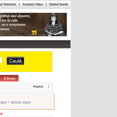
l Telefonic
|
Anuntul Video
|
Ghidul Nuntii
5 firme
1
Pagina:
•
argon
furnizor argon
ti