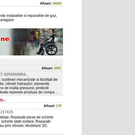
Afisari:
16025
te instalatiile si reparatiile de gaz,
 aragaze
Afisari:
3497
; 0254545954;...
 sustineri mecanizate si facilitati de
ile; cilindri hidraulici; elemente
ne de inalta presiune; protectii
ru toate reperele produse de compa...
j...
Afisari:
170
3217415
 utilaje; Reparatii piese de schimb
e schimb statii sortare; Reparatii
sau prin vibrare; Modelare 3D,