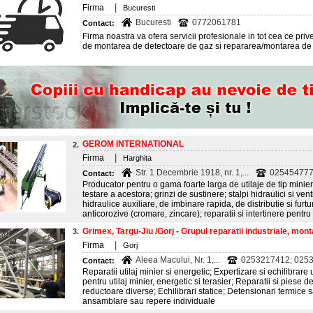
|
Firma
Bucuresti
Bucuresti
0772061781
Contact:
Firma noastra va ofera servicii profesionale in tot cea ce prives
de montarea de detectoare de gaz si repararea/montarea de
GEROM INTERNATIONAL
2.
|
Firma
Harghita
Str. 1 Decembrie 1918, nr. 1,...
0254547777
Contact:
Producator pentru o gama foarte larga de utilaje de tip minier:
testare a acestora; grinzi de sustinere; stalpi hidraulici si vent
hidraulice auxiliare, de imbinare rapida, de distributie si furtu
anticorozive (cromare, zincare); reparatii si intertinere pent
Grimex, Targu-Jiu /Gorj - Grupul reparatii industriale, monta
3.
|
Firma
Gorj
Aleea Macului, Nr. 1,...
0253217412; 025
Contact:
Reparatii utilaj minier si energetic; Expertizare si echilibrare
pentru utilaj minier, energetic si terasier; Reparatii si piese d
reductoare diverse; Echilibrari statice; Detensionari termice 
ansamblare sau repere individuale