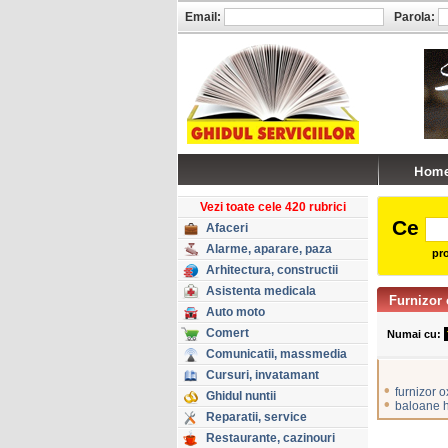
Email:
Parola:
Vezi toate cele 420 rubrici
Ce
Afaceri
Alarme, aparare, paza
pro
Arhitectura, constructii
Asistenta medicala
Furnizor 
Auto moto
Comert
Numai cu:
Comunicatii, massmedia
Cursuri, invatamant
•
furnizor 
Ghidul nuntii
•
baloane h
Reparatii, service
Restaurante, cazinouri