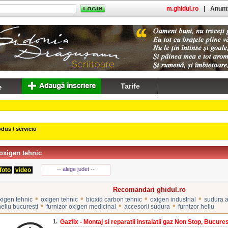
m.ghidul.ro
|
Anuntu
Tarife
dus / serviciu
oxigen tehnic
-- alege judet --
foto
video
Recomandari ghidul.ro
•
•
•
•
oxigen tehnic
oxigen tehnic
bioxid carbon tehnic
oxigen industrial
sudura 
•
•
•
eliu bucuresti
furnizor oxigen medicinal
accesorii sudura
furnizor heliu
1.
Gazfix - Montaj si reparatii instalatii gaz Non Stop, Bucures