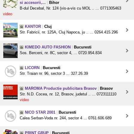
si accesorii,...
|
Bihor
B-dul Decebal, Nr. 124 (vis-a-vis cu MOL .. ... 0771305463
video
KANTOR
|
Cluj
Str. Fabricii, nr. 125A, Cluj Napoca, ju .. ... 0264.415.296
KIMEDO AUTO FASHION
|
Bucuresti
Sos. Berceni, nr. 8C, sector 4, ... 0720.954.834
LICORN
|
Bucuresti
Str. Traian nr. 96, sector 3 ... 327.26.39
MAROMA Productie publicitara Brasov
|
Brasov
Str. N.D. Cocea, nr. 12, Brasov, judetul .. ... 0723111110
video
NICO STAR 2001
|
Bucuresti
Calea Serban-Voda nr. 244, sector 4 ... 0761.606.689
PRINT GRUP
|
Bucuresti