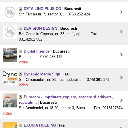
DETAILING PLUS CO
|
Bucuresti
Str. Tarcau nr. 7, sector 3, ... 0753.252.424
DEVISION DESIGN
|
Bucuresti
Bd. Corneliu Coposu, nr. 33, et. 1, ap. .. ... Fax
031.425.27.62
Digital Friends
|
Bucuresti
Bucuresti ... 0770.436.112
video
Dynamic Media Sign
|
Iasi
Str. Chisinaului , nr. 29, Iasi, judetul .. ... 0748.361.171
video
Eurocom - Imprimare,copiere, scanare si arhivare,
reparatii...
|
Bucuresti
Str. Academiei, nr.18-20, sector 3, Bucu .. ... Fax: 0213127674
video
EXONIA HOLDING
|
Iasi