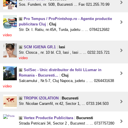
Sos. Fundeni, nr. 50B, Bucuresti ... Fax 021.255.70.99
Pro Tempus / ProPrintshop.ro - Agentie productie
publicitara Cluj
|
Cluj
Str. Dr. I. Ratiu, nr.45A, Turda, judetu .. ... 0784212682
video
SCM IGIENA GR.1
|
Iasi
Str. Closca , nr. 10 bl. C3, Iasi , Iasi .. ... 0232.315.721
video
SolSec - Unic distribuitor de folii LLumar in
Romania - Bucuresti...
|
Cluj
Salcamului , Nr.5-7, Cluj Napoca, judetu .. ... 0264431638
video
TROPIK IZOLATION
|
Bucuresti
Str. Nicolae Caramfil, nr.42, Sector 1, ... 0733.194.503
Vertex Productie Publicitara
|
Bucuresti
Strada Petricani 34, Sector 2 , Bucurest .. ... 0737757280