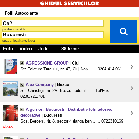
Folii Autocolante
produs / serviciu
strada, localitate, judet
Foto
Video
Judet
38 firme
AGRESSIONE GROUP
|
Cluj
Str. Taietura Turcului, nr. 47, Cluj-Nap .. ... 0264.414.061
Alex Company
|
Buzau
Str. Chiristigii, nr. 2A, Buzau, judetul .. ... Tel/Fax:
0238.721.781
Algernon, Bucuresti - Distributie folii adezive
decorative
|
Bucuresti
Sos. Berceni, Nr. 8, sector 4 (langa ben .. ... 0722310169
video