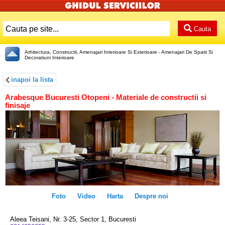
Cauta
Arhitectura, Constructii, Amenajari Interioare Si Exterioare - Amenajari De Spatii Si
Decoratiuni Interioare
inapoi la lista
Arabesque Bucuresti Otopeni - Materiale de constructii si
finisaje
Foto
Video
Harta
Despre noi
Aleea Teisani, Nr. 3-25, Sector 1, Bucuresti