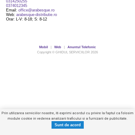
0314250255
0374012345
Email:
office@arabesque.ro
Web:
arabesque-distributie.ro
Orar: L-V: 8-18; S: 8-12
Mobil
|
Web
|
Anuntul Telefonic
Copyright © GHIDUL SERVICIILOR 2026
Prin utilizarea serviciilor noastre, iti exprimi acordul cu privire la faptul ca folosim
module cookie in vederea analizarii traficului si a furnizarii de publicitate.
0314250XXX
Trimite mesaj privat
- vezi telefon -