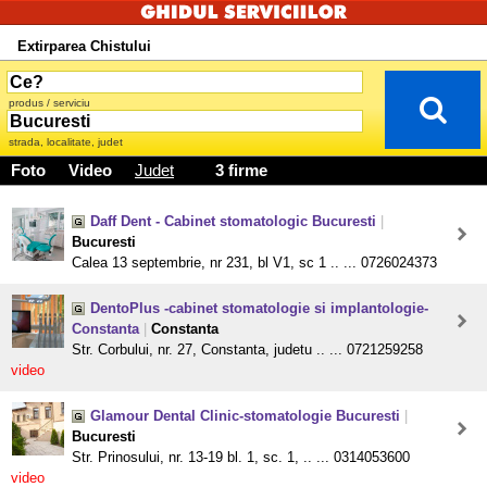
Extirparea Chistului
produs / serviciu
strada, localitate, judet
Foto
Video
Judet
3 firme
Daff Dent - Cabinet stomatologic Bucuresti
|
Bucuresti
Calea 13 septembrie, nr 231, bl V1, sc 1 .. ... 0726024373
DentoPlus -cabinet stomatologie si implantologie-
Constanta
|
Constanta
Str. Corbului, nr. 27, Constanta, judetu .. ... 0721259258
video
Glamour Dental Clinic-stomatologie Bucuresti
|
Bucuresti
Str. Prinosului, nr. 13-19 bl. 1, sc. 1, .. ... 0314053600
video