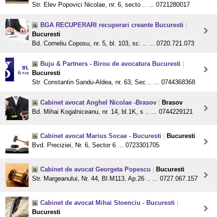
Str. Elev Popovici Nicolae, nr. 6, secto .. ... 0721280017
BGA RECUPERARI recuperari creante Bucuresti
|
Bucuresti
Bd. Corneliu Coposu, nr. 5, bl. 103, sc. .. ... 0720.721.073
Buju & Partners - Birou de avocatura Bucuresti
|
Bucuresti
Str. Constantin Sandu-Aldea, nr. 63, Sec .. ... 0744368368
Cabinet avocat Anghel Nicolae -Brasov
|
Brasov
Bd. Mihai Kogalniceanu, nr. 14, bl.1K, s .. ... 0744229121
Cabinet avocat Marius Socae - Bucuresti
|
Bucuresti
Bvd. Preciziei, Nr. 6, Sector 6 ... 0723301705
Cabinet de avocat Georgeta Popescu
|
Bucuresti
Str. Margeanului, Nr. 44, Bl.M113, Ap.26 .. ... 0727.067.157
Cabinet de avocat Mihai Stoenciu - Bucuresti
|
Bucuresti