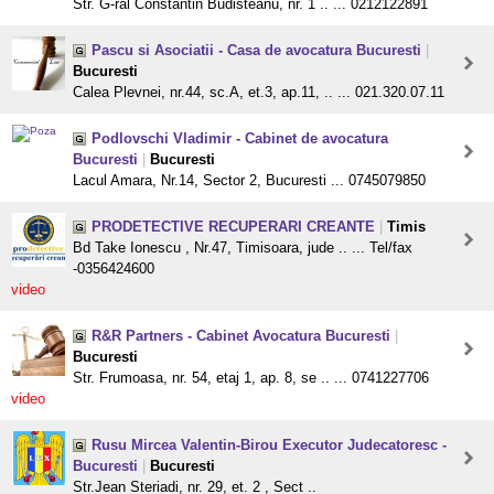
Str. G-ral Constantin Budisteanu, nr. 1 .. ... 0212122891
Pascu si Asociatii - Casa de avocatura Bucuresti
|
Bucuresti
Calea Plevnei, nr.44, sc.A, et.3, ap.11, .. ... 021.320.07.11
Podlovschi Vladimir - Cabinet de avocatura
Bucuresti
|
Bucuresti
Lacul Amara, Nr.14, Sector 2, Bucuresti ... 0745079850
PRODETECTIVE RECUPERARI CREANTE
|
Timis
Bd Take Ionescu , Nr.47, Timisoara, jude .. ... Tel/fax
-0356424600
video
R&R Partners - Cabinet Avocatura Bucuresti
|
Bucuresti
Str. Frumoasa, nr. 54, etaj 1, ap. 8, se .. ... 0741227706
video
Rusu Mircea Valentin-Birou Executor Judecatoresc -
Bucuresti
|
Bucuresti
Str.Jean Steriadi, nr. 29, et. 2 , Sect ..