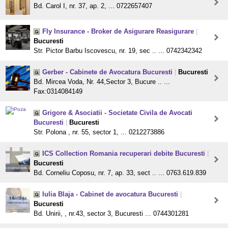
Bd. Carol I, nr. 37, ap. 2, ... 0722657407
Fly Insurance - Broker de Asigurare Reasigurare
|
Bucuresti
Str. Pictor Barbu Iscovescu, nr. 19, sec .. ... 0742342342
Gerber - Cabinete de Avocatura Bucuresti
|
Bucuresti
Bd. Mircea Voda, Nr. 44,Sector 3, Bucure .. ...
Fax:0314084149
Grigore & Asociatii - Societate Civila de Avocati
Bucuresti
|
Bucuresti
Str. Polona , nr. 55, sector 1, ... 0212273886
ICS Collection Romania recuperari debite Bucuresti
|
Bucuresti
Bd. Corneliu Coposu, nr. 7, ap. 33, sect .. ... 0763.619.839
Iulia Blaja - Cabinet de avocatura Bucuresti
|
Bucuresti
Bd. Unirii, , nr.43, sector 3, Bucuresti ... 0744301281