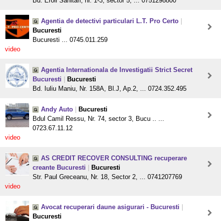
Bd. Eroii Sanitari, nr. 1-3, sector 5, ... 0751298800
Agentia de detectivi particulari L.T. Pro Certo
|
Bucuresti
Bucuresti ... 0745.011.259
video
Agentia Internationala de Investigatii Strict Secret
Bucuresti
|
Bucuresti
Bd. Iuliu Maniu, Nr. 158A, Bl.J, Ap.2, ... 0724.352.495
Andy Auto
|
Bucuresti
Bdul Camil Ressu, Nr. 74, sector 3, Bucu .. ...
0723.67.11.12
video
AS CREDIT RECOVER CONSULTING recuperare
creante Bucuresti
|
Bucuresti
Str. Paul Greceanu, Nr. 18, Sector 2, ... 0741207769
video
Avocat recuperari daune asigurari - Bucuresti
|
Bucuresti