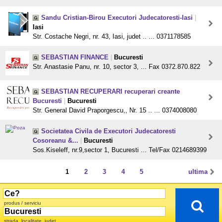
Sandu Cristian-Birou Executori Judecatoresti-Iasi
|
Iasi
Str. Costache Negri, nr. 43, Iasi, judet .. ... 0371178585
SEBASTIAN FINANCE
|
Bucuresti
Str. Anastasie Panu, nr. 10, sector 3, ... Fax 0372.870.822
SEBASTIAN RECUPERARI recuperari creante
Bucuresti
|
Bucuresti
Str. General David Praporgescu,, Nr. 15 .. ... 0374008080
Societatea Civila de Executori Judecatoresti
Cosoreanu &...
|
Bucuresti
Sos.Kiseleff, nr.9,sector 1, Bucuresti ... Tel/Fax 0214689399
1
2
3
4
5
ultima
produs / serviciu
strada, localitate, judet