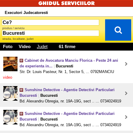
Executori Judecatoresti
produs / serviciu
strada, localitate, judet
Foto
Video
Judet
61 firme
Cabinet de Avocatura Manciu Florica - Peste 24 ani
de experienta in...
|
Bucuresti
Str. Dr. Louis Pasteur, Nr. 1, Sector 5, ... 0792MANCIU
video
Sunshine Detective - Agentie Detectivi Particulari
Bucuresti
|
Bucuresti
Bd. Alexandru Obregia, nr. 19A-19G, sect .. ... 0734024919
Sunshine Detective - Agentie Detectivi Particulari
Bucuresti
|
Bucuresti
Bd. Alexandru Obregia, nr. 19A-19G, sect .. ... 0734024919