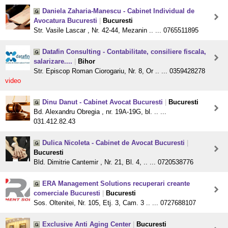
Daniela Zaharia-Manescu - Cabinet Individual de
Avocatura Bucuresti
|
Bucuresti
Str. Vasile Lascar , Nr. 42-44, Mezanin .. ... 0765511895
Datafin Consulting - Contabilitate, consiliere fiscala,
salarizare....
|
Bihor
Str. Episcop Roman Ciorogariu, Nr. 8, Or .. ... 0359428278
video
Dinu Danut - Cabinet Avocat Bucuresti
|
Bucuresti
Bd. Alexandru Obregia , nr. 19A-19G, bl. .. ...
031.412.82.43
Dulica Nicoleta - Cabinet de Avocat Bucuresti
|
Bucuresti
Bld. Dimitrie Cantemir , Nr. 21, Bl. 4, .. ... 0720538776
ERA Management Solutions recuperari creante
comerciale Bucuresti
|
Bucuresti
Sos. Oltenitei, Nr. 105, Etj. 3, Cam. 3 .. ... 0727688107
Exclusive Anti Aging Center
|
Bucuresti