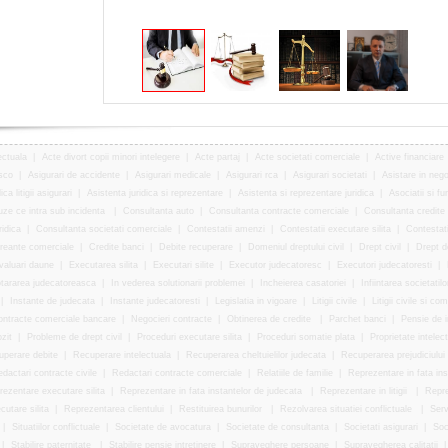
ectuala
|
Acte divort copii minori intelegere
|
Acte partaj
|
Acte societati comerciale
|
Active financiare
asco
|
Asigurari de accidente
|
Asigurari medicale
|
Asigurari rca
|
Asigurari societati
|
Asistare in neg
ca litigii asigurari
|
Asistenta juridica si reprezentare
|
Asistenta si reprezentare juridica
|
Asociatii si fu
ze ce intra sub incidenta
|
Consultanta auto
|
Consultanta contracte comerciale
|
Consultanta credite
ridica
|
Consultanta societati comerciale
|
Contestatii amenzi
|
Contestatii executare silita
|
Contestati
reante comerciale
|
Credite banci
|
Debite recuperare
|
Domeniul dreptului civil
|
Drept civil
|
Drept d
valuari daune
|
Executarea silita
|
Executari silite
|
Executor judecatoresc
|
Executori judecatoresti
|
tararea judecatoreasca
|
In vederea solutionarii problemei
|
Incheierea casatoriei
|
Infiintarea societatil
|
Instante de judecata
|
Instante judecatoresti
|
Legislatia in vigoare
|
Litigii civile
|
Litigii civile si co
ontracte comerciale bancare
|
Negocieri contracte
|
Obtinerea de credite
|
Parchet banci
|
Pensie de i
zit
|
Probleme de drept civil
|
Proceduri executare silita
|
Proceduri somatie plata
|
Proprietate intelec
perare debite
|
Recuperare intelectuala
|
Recuperarea cheltuielilor judecata
|
Recuperarea prejudiciului
dactari contracte civile
|
Redactari contracte comerciale
|
Relatiile de familie
|
Reprezentare in fata in
ezentare executare silita
|
Reprezentare in fata instantelor de judecata
|
Reprezentare in litigii
|
Repre
utare silita
|
Reprezentarea clientului
|
Restituirea bunurilor
|
Rezolvarea situatiei conflictuale
|
Serv
|
Situatiilor conflictuale
|
Societate de avocatura
|
Societate de consultanta
|
Societati asigurari
|
Soc
|
Stabilire paternitate
|
Stabilire pensie intretinere
|
Supraveghere persoane
|
Supravegherea calitatii