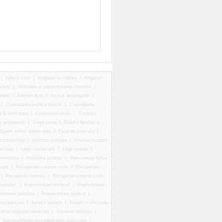
|
Adoptii copii
|
Asigurari accidente
|
Asigurari
ocieri
|
Asistarea si reprezentarea clientului
|
ndatii
|
Atestari acte
|
Avocat despagubiri
|
|
Consultanta juridica avocat
|
Consultanta
i la executare
|
Contestatii pensii
|
Contract
e proprietate
|
Drept penal
|
Dreptul familiei
|
Expert tehnic daune auto
|
Faza de judecata
|
or comerciale
|
Infiintari asociatii
|
Infiintari fundatii
merciale
|
Litigii comerciale
|
Litigii penale
|
ntretinere
|
Persoana juridica
|
Persoanelor fizice
tuala
|
Recuperare creante civile
|
Recuperare
|
Recuperari creante
|
Recuperari creante civile
stantelor
|
Reprezentare divorturi
|
Reprezentare
zentare instanta
|
Reprezentare juridica
|
icii bancare
|
Servicii juridice
|
Situatii conflictuale
ietati asigurari medicale
|
Societati infiintari
|
|
Supravegherea procedurii executarii silite
|