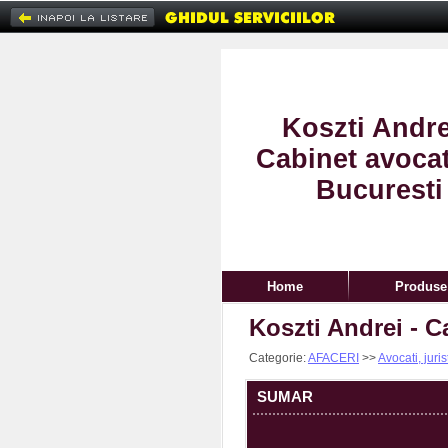
Koszti Andre
Cabinet avocat
Bucuresti
Home
Produse 
Koszti Andrei - C
Categorie:
AFACERI
>>
Avocati, juris
SUMAR