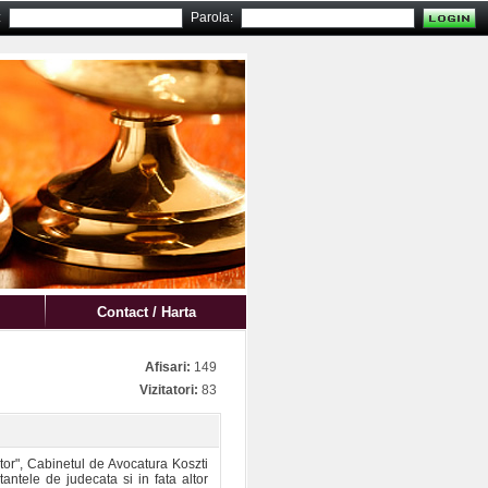
:
Parola:
Contact / Harta
Afisari:
149
Vizitatori:
83
ator", Cabinetul de Avocatura Koszti
tantele de judecata si in fata altor