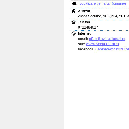
Localizare pe harta Romaniei
Adresa
Aleea Secuilor, Nr. 6, bl.4, et. 1,
Telefon
0722484027
Internet
email:
office@avocat-koszti.ro
site:
www.avocat-koszti.ro
facebook:
CabinetAvocaturaKos