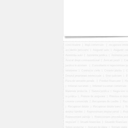
corectitudine
|
litigii comerciale
|
recuperare intel
accidente persoane
|
Asigurari auto
|
Asigurari c
Asistenta auto
|
Asistenta juridica
|
Asistenta juridi
Avocat drept contraventional
|
Avocati juristi
|
Cau
juridica si asistare
|
Consultanta si reprezentare ju
intretinere
|
Contracte civile
|
Creante platite
|
C
Dreptul proprietatii intelectuale
|
Erori judiciare
|
E
Faza de urmarire penala
|
Fonduri financiare
|
Ho
|
Infiintari societati
|
Infiintari societati comerciale
Materiale protectie
|
Natura juridica
|
Negociere c
si juridice
|
Primele de asigurare
|
Primirea in depo
creante comerciale
|
Recuperare de credite
|
Recu
|
Recuperari debite
|
Recuperari debite banci
|
Re
dreptul familiei
|
Reprezentare dreptul penal
|
Repr
Reprezentare partaje
|
Reprezentare procedura exec
negocieri
|
Situatii financiare
|
Situatiile financiare
Solutii protectie
|
Somatii de plata
|
Somatii plata