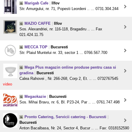
Marigab Cafe
|
Ilfov
Str. Amurgului, nr. 71, Popesti Leordeni .. ... 0731.304.244
MAZIO CAFFE
|
Ilfov
Sos. Alexandriei, nr. 116-118, Bragadiru .. ... Fax
021.424.11.75
MECCA TOP
|
Bucuresti
Str. Plaiul Muntelui nr. 33, sector 1 ... 0766.567.700
Mega Plus magazin online produse pentru casa si
gradina
|
Bucuresti
Calea Rahovei , Nr. 266-268, Corp 2, Et. .. ... 0732767545
video
Megaokazie
|
Bucuresti
Sos. Mihai Bravu, nr. 6, Bl. P23-24, Par .. ... 0761.747.498
Pronto Catering, Servicii catering - Bucuresti
|
Bucuresti
Anton Bacalbasa, Nr. 24, Sector 4, Bucur .. ... Fax: 0318152590