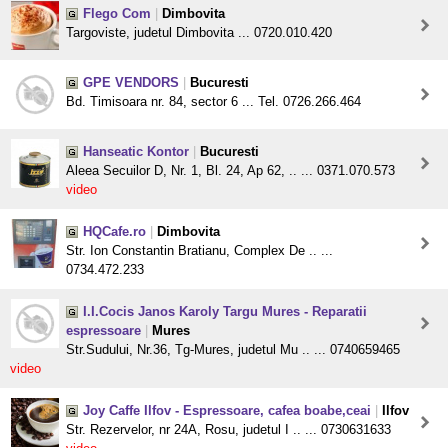
Flego Com
|
Dimbovita
Targoviste, judetul Dimbovita ... 0720.010.420
GPE VENDORS
|
Bucuresti
Bd. Timisoara nr. 84, sector 6 ... Tel. 0726.266.464
Hanseatic Kontor
|
Bucuresti
Aleea Secuilor D, Nr. 1, Bl. 24, Ap 62, .. ... 0371.070.573
video
HQCafe.ro
|
Dimbovita
Str. Ion Constantin Bratianu, Complex De .. ...
0734.472.233
I.I.Cocis Janos Karoly Targu Mures - Reparatii
espressoare
|
Mures
Str.Sudului, Nr.36, Tg-Mures, judetul Mu .. ... 0740659465
video
Joy Caffe Ilfov - Espressoare, cafea boabe,ceai
|
Ilfov
Str. Rezervelor, nr 24A, Rosu, judetul I .. ... 0730631633