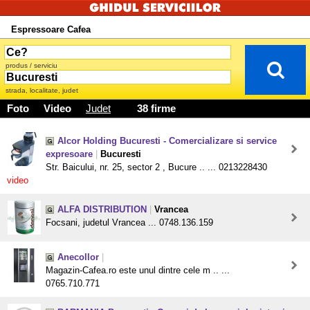
Espressoare Cafea
produs / serviciu
strada, localitate, judet
Foto
Video
Judet
38 firme
Alcor Holding Bucuresti - Comercializare si service
expresoare
|
Bucuresti
Str. Baicului, nr. 25, sector 2 , Bucure .. ... 0213228430
video
ALFA DISTRIBUTION
|
Vrancea
Focsani, judetul Vrancea ... 0748.136.159
Anecollor
|
Magazin-Cafea.ro este unul dintre cele m .. ...
0765.710.771