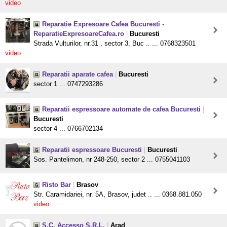
video
Reparatie Expresoare Cafea Bucuresti -
ReparatieExpresoareCafea.ro
|
Bucuresti
Strada Vulturilor, nr.31 , sector 3, Buc .. ... 0768323501
video
Reparatii aparate cafea
|
Bucuresti
sector 1 ... 0747293286
Reparatii espressoare automate de cafea Bucuresti
|
Bucuresti
sector 4 ... 0766702134
Reparatii espressoare Bucuresti
|
Bucuresti
Sos. Pantelimon, nr 248-250, sector 2 ... 0755041103
Risto Bar
|
Brasov
Str. Caramidariei, nr. 5A, Brasov, judet .. ... 0368.881.050
video
S.C. Accesso S.R.L.
|
Arad