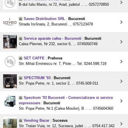
B-dul Iuliu Maniu, nr.72, Arad, judetul .. ... 0257270850
Saveo Distribution SRL
|
Bucuresti
Strada Inclinata, 2, Bucuresti ... 0757123478
Service aparate cafea - Bucuresti
|
Bucuresti
Calea Plevnei, Nr 232, sector 6, ... 0745050749
SET CAFFE
|
Prahova
Str. Mihai Eminescu nr. 7, Ploie ... Tel. 0244.598.719
SPECTRUM '93
|
Bucuresti
Str. Popa Petre, nr. 1, sector 2, ... 0745.609.011
Spectrum '93 Bucuresti - Comercializare si service
espressoare
|
Bucuresti
Str. Popa Petre, Nr.1 (Calea Mosilor), B .. ... 0745604360
Vending Bazar
|
Suceava
Str. Traian Vuia, nr. 12, Suceava, judet .. ... 0754.417.342