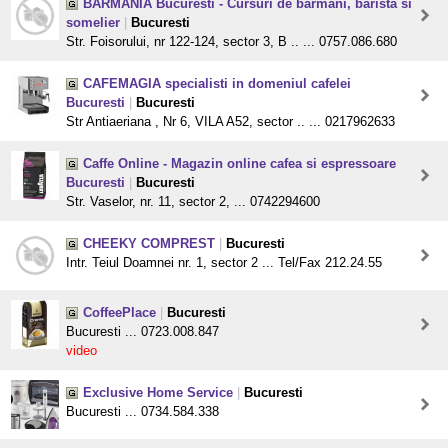
BARMANIA Bucuresti - Cursuri de barmani, barista si
somelier
|
Bucuresti
Str. Foisorului, nr 122-124, sector 3, B .. ... 0757.086.680
CAFEMAGIA specialisti in domeniul cafelei
Bucuresti
|
Bucuresti
Str Antiaeriana , Nr 6, VILA A52, sector .. ... 0217962633
Caffe Online - Magazin online cafea si espressoare
Bucuresti
|
Bucuresti
Str. Vaselor, nr. 11, sector 2, ... 0742294600
CHEEKY COMPREST
|
Bucuresti
Intr. Teiul Doamnei nr. 1, sector 2 ... Tel/Fax 212.24.55
CoffeePlace
|
Bucuresti
Bucuresti ... 0723.008.847
video
Exclusive Home Service
|
Bucuresti
Bucuresti ... 0734.584.338