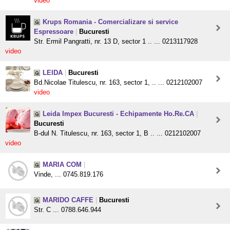
video
Krups Romania - Comercializare si service
Espressoare
|
Bucuresti
Str. Ermil Pangratti, nr. 13 D, sector 1 .. ... 0213117928
video
LEIDA
|
Bucuresti
Bd.Nicolae Titulescu, nr. 163, sector 1, .. ... 0212102007
video
Leida Impex Bucuresti - Echipamente Ho.Re.CA
|
Bucuresti
B-dul N. Titulescu, nr. 163, sector 1, B .. ... 0212102007
video
MARIA COM
|
Vinde, ... 0745.819.176
MARIDO CAFFE
|
Bucuresti
Str. C ... 0788.646.944