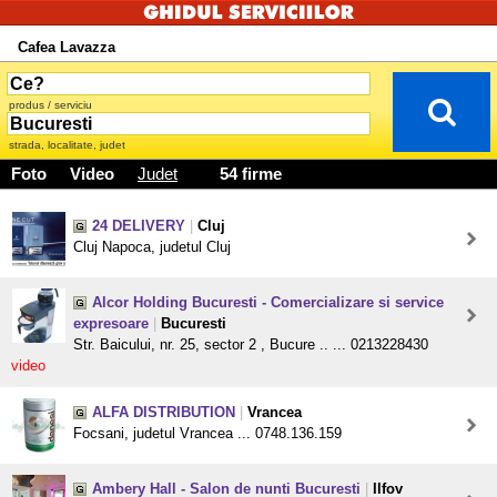
Cafea Lavazza
produs / serviciu
strada, localitate, judet
Foto
Video
Judet
54 firme
24 DELIVERY
|
Cluj
Cluj Napoca, judetul Cluj
Alcor Holding Bucuresti - Comercializare si service
expresoare
|
Bucuresti
Str. Baicului, nr. 25, sector 2 , Bucure .. ... 0213228430
video
ALFA DISTRIBUTION
|
Vrancea
Focsani, judetul Vrancea ... 0748.136.159
Ambery Hall - Salon de nunti Bucuresti
|
Ilfov