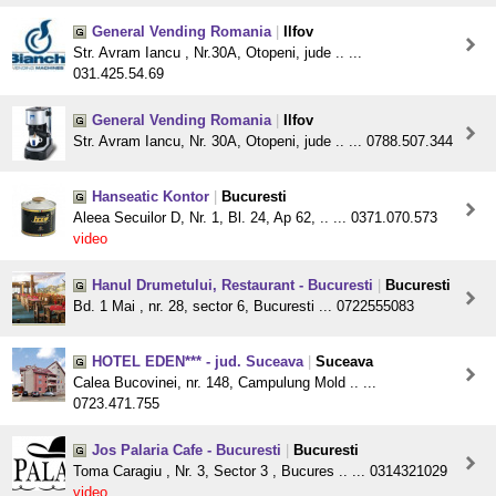
General Vending Romania
|
Ilfov
Str. Avram Iancu , Nr.30A, Otopeni, jude .. ...
031.425.54.69
General Vending Romania
|
Ilfov
Str. Avram Iancu, Nr. 30A, Otopeni, jude .. ... 0788.507.344
Hanseatic Kontor
|
Bucuresti
Aleea Secuilor D, Nr. 1, Bl. 24, Ap 62, .. ... 0371.070.573
video
Hanul Drumetului, Restaurant - Bucuresti
|
Bucuresti
Bd. 1 Mai , nr. 28, sector 6, Bucuresti ... 0722555083
HOTEL EDEN*** - jud. Suceava
|
Suceava
Calea Bucovinei, nr. 148, Campulung Mold .. ...
0723.471.755
Jos Palaria Cafe - Bucuresti
|
Bucuresti
Toma Caragiu , Nr. 3, Sector 3 , Bucures .. ... 0314321029
video