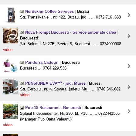
Nordexim Coffee Services
|
Buzau
Str. Transilvaniei , nr. 422, Buzau, jud .. ... 0372.716 .338
Nova Prompt Bucuresti - Service automate cafea
|
Bucuresti
Str. Balomir, Nr.27B, Sector 5, Bucurest .. ... 0374009908
video
Pandorra Cadouri
|
Bucuresti
Bucuresti ... 0764.229.536
PENSIUNEA EVA*** - jud. Mures
|
Mures
Str. Cerbului, nr. 4, Sovata, judetul Mu .. ... 0746.346.682
video
Pub 18 Restaurant - Bucuresti
|
Bucuresti
Splaiul Independentei, Nr. 290, bl. P18, .. ... 0722441586
(Manager Pub Oana Valeanu)
video