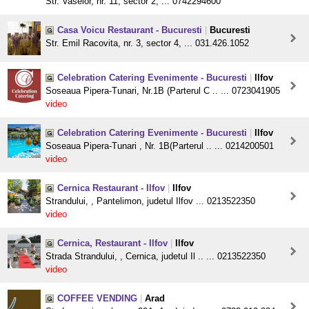
Str. Vaselor, nr. 11, sector 2, ... 0742294600
Casa Voicu Restaurant - Bucuresti
|
Bucuresti
Str. Emil Racovita, nr. 3, sector 4, ... 031.426.1052
Celebration Catering Evenimente - Bucuresti
|
Ilfov
Soseaua Pipera-Tunari, Nr.1B (Parterul C .. ... 0723041905
video
Celebration Catering Evenimente - Bucuresti
|
Ilfov
Soseaua Pipera-Tunari , Nr. 1B(Parterul .. ... 0214200501
video
Cernica Restaurant - Ilfov
|
Ilfov
Strandului, , Pantelimon, judetul Ilfov ... 0213522350
video
Cernica, Restaurant - Ilfov
|
Ilfov
Strada Strandului, , Cernica, judetul Il .. ... 0213522350
video
COFFEE VENDING
|
Arad