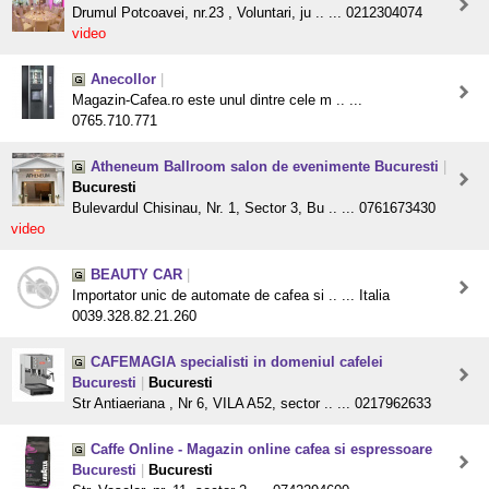
Drumul Potcoavei, nr.23 , Voluntari, ju .. ... 0212304074
video
Anecollor
|
Magazin-Cafea.ro este unul dintre cele m .. ...
0765.710.771
Atheneum Ballroom salon de evenimente Bucuresti
|
Bucuresti
Bulevardul Chisinau, Nr. 1, Sector 3, Bu .. ... 0761673430
video
BEAUTY CAR
|
Importator unic de automate de cafea si .. ... Italia
0039.328.82.21.260
CAFEMAGIA specialisti in domeniul cafelei
Bucuresti
|
Bucuresti
Str Antiaeriana , Nr 6, VILA A52, sector .. ... 0217962633
Caffe Online - Magazin online cafea si espressoare
Bucuresti
|
Bucuresti