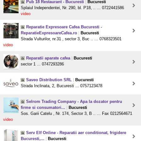
Pub 18 Restaurant - Bucuresti
|
Bucuresti
Splaiul Independentei, Nr. 290, bl. P18, .. ... 0722441586
video
Reparatie Expresoare Cafea Bucuresti -
ReparatieExpresoareCafea.ro
|
Bucuresti
Strada Vulturilor, nr.31 , sector 3, Buc .. ... 0768323501
video
Reparatii aparate cafea
|
Bucuresti
sector 1 ... 0747293286
Saveo Distribution SRL
|
Bucuresti
Strada Inclinata, 2, Bucuresti ... 0757123478
Selrom Trading Company - Apa la dozator pentru
firme si consumatori...
|
Bucuresti
Sos. Garii Catelu , Nr. 174, Sector 3, B .. ... Fax 0212564671
video
Serv Elf Online - Reparatii aer conditionat, frigidere
Bucuresti,...
|
Bucuresti