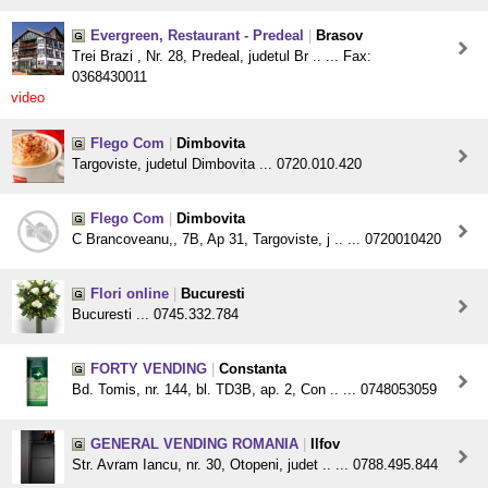
Evergreen, Restaurant - Predeal
|
Brasov
Trei Brazi , Nr. 28, Predeal, judetul Br .. ... Fax:
0368430011
video
Flego Com
|
Dimbovita
Targoviste, judetul Dimbovita ... 0720.010.420
Flego Com
|
Dimbovita
C Brancoveanu,, 7B, Ap 31, Targoviste, j .. ... 0720010420
Flori online
|
Bucuresti
Bucuresti ... 0745.332.784
FORTY VENDING
|
Constanta
Bd. Tomis, nr. 144, bl. TD3B, ap. 2, Con .. ... 0748053059
GENERAL VENDING ROMANIA
|
Ilfov
Str. Avram Iancu, nr. 30, Otopeni, judet .. ... 0788.495.844