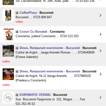
Str. Lacramioarelor, nr. 29A, Arad, jude .. ... 0733.910.334
CoffeePlace
|
Bucuresti
Bucuresti ... 0723.008.847
video
Cosuri Cu Bunatati
|
Constanta
Constanta, judetul Constanta ... 0724.213.253
Dines, Restaurant evenimente - Bucuresti
|
Bucuresti
Cutitul de Argint , ,langa Arenele Roman .. ... 0724540839
(Florea Valentin)
video
Dines, Restaurant evenimente - Bucuresti
|
Bucuresti
Cutitul de Argint, Nr.12 (langa Arenele .. ... 0727968325
(Predescu Constantin)
video
EUROMATIC VEDING
|
Bucuresti
Sos. Bucuresti-Targoviste nr. 131, Mogos .. ... Fax
021.352.45.52