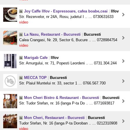
Joy Caffe Ilfov - Espressoare, cafea boabe,ceai
|
Ilfov
Str. Rezervelor, nr 24A, Rosu, judetul I .. ... 0730631633
video
La Nasu, Restaurant - Bucuresti
|
Bucuresti
Calea Crangasi, Nr. 29, Sector 6, Bucure .. ... 0728984754
video
Marigab Cafe
|
Ilfov
Str. Amurgului, nr. 71, Popesti Leordeni .. ... 0731.304.244
MECCA TOP
|
Bucuresti
Str. Plaiul Muntelui nr. 33, sector 1 ... 0766.567.700
Mon Cheri Bistro & Restaurant - Bucuresti
|
Bucuresti
Str. Tudor Stefan, nr. 16 (langa P-ta Do .. ... 0771693817
Mon Cheri, Restaurant - Bucuresti
|
Bucuresti
Tudor Stefan, Nr. 16 (langa P-ta Doroban .. ... 0212310908
video