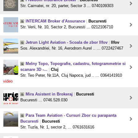
Str. Caimatei, nr. 20, parter, Sector 3 ... 0740109303
INTERCAM Broker d'Assurance
|
Bucuresti
Str. Verii, Nr. 10, Sector 2, Bucuresti ... 0212106710
Jetrun Light Aviation - Scoala de zbor Ilfov
|
Ilfov
Sos. Alexandriei, Nr. 16, Aerodrom Aurel .. ... 0722427467
Melny Topo, Topografie, cadastru, fotogrammetrie si
scanare 3D -...
|
Cluj
Str. Teo Peter, Nr.11A, Cluj Napoca, jud .. ... 0364141910
video
Mira Asistent in Brokeraj
|
Bucuresti
Bucuresti ... 0746.528.030
Para Team Aviation - Cursuri Zbor cu parapanta
Bucuresti
|
Bucuresti
Str. Tuzla, Nr. 1, sector 2, ... 0761631616