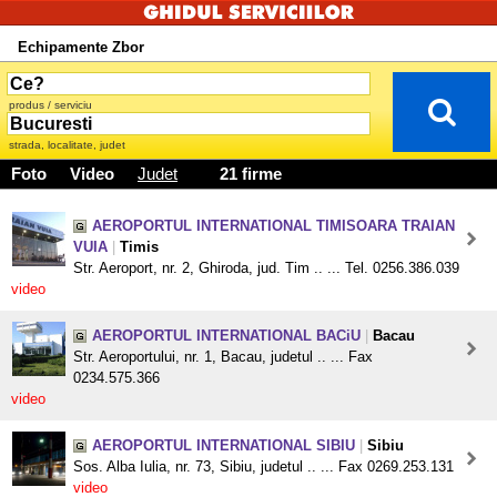
Echipamente Zbor
produs / serviciu
strada, localitate, judet
Foto
Video
Judet
21 firme
AEROPORTUL INTERNATIONAL TIMISOARA TRAIAN
VUIA
|
Timis
Str. Aeroport, nr. 2, Ghiroda, jud. Tim .. ... Tel. 0256.386.039
video
AEROPORTUL INTERNATIONAL BACiU
|
Bacau
Str. Aeroportului, nr. 1, Bacau, judetul .. ... Fax
0234.575.366
video
AEROPORTUL INTERNATIONAL SIBIU
|
Sibiu
Sos. Alba Iulia, nr. 73, Sibiu, judetul .. ... Fax 0269.253.131
video