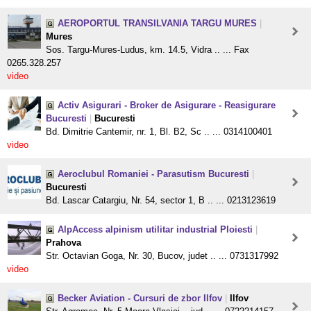
AEROPORTUL TRANSILVANIA TARGU MURES
|
Mures
Sos. Targu-Mures-Ludus, km. 14.5, Vidra .. ... Fax
0265.328.257
video
Activ Asigurari - Broker de Asigurare - Reasigurare
Bucuresti
|
Bucuresti
Bd. Dimitrie Cantemir, nr. 1, Bl. B2, Sc .. ... 0314100401
video
Aeroclubul Romaniei - Parasutism Bucuresti
|
Bucuresti
Bd. Lascar Catargiu, Nr. 54, sector 1, B .. ... 0213123619
AlpAccess alpinism utilitar industrial Ploiesti
|
Prahova
Str. Octavian Goga, Nr. 30, Bucov, judet .. ... 0731317992
video
Becker Aviation - Cursuri de zbor Ilfov
|
Ilfov