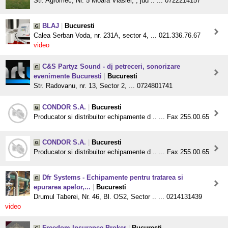
Str. Agromec, Nr. 5 Moara Vlasiei, , jud .. ... 0722214157
BLAJ
|
Bucuresti
Calea Serban Voda, nr. 231A, sector 4, ... 021.336.76.67
video
C&S Partyz Sound - dj petreceri, sonorizare
evenimente Bucuresti
|
Bucuresti
Str. Radovanu, nr. 13, Sector 2, ... 0724801741
CONDOR S.A.
|
Bucuresti
Producator si distribuitor echipamente d .. ... Fax 255.00.65
CONDOR S.A.
|
Bucuresti
Producator si distribuitor echipamente d .. ... Fax 255.00.65
Dfr Systems - Echipamente pentru tratarea si
epurarea apelor,...
|
Bucuresti
Drumul Taberei, Nr. 46, Bl. OS2, Sector .. ... 0214131439
video
Freedom Insurance Broker
|
Bucuresti