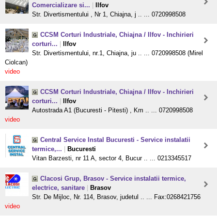
Comercializare si...
|
Ilfov
Str. Divertismentului , Nr 1, Chiajna, j .. ... 0720998508
CCSM Corturi Industriale, Chiajna / Ilfov - Inchirieri
corturi...
|
Ilfov
Str. Divertismentului, nr.1, Chiajna, ju .. ... 0720998508 (Mirel
Ciolcan)
video
CCSM Corturi Industriale, Chiajna / Ilfov - Inchirieri
corturi...
|
Ilfov
Autostrada A1 (Bucuresti - Pitesti) , Km .. ... 0720998508
video
Central Service Instal Bucuresti - Service instalatii
termice,...
|
Bucuresti
Vitan Barzesti, nr 11 A, sector 4, Bucur .. ... 0213345517
Clacosi Grup, Brasov - Service instalatii termice,
electrice, sanitare
|
Brasov
Str. De Mijloc, Nr. 114, Brasov, judetul .. ... Fax:0268421756
video