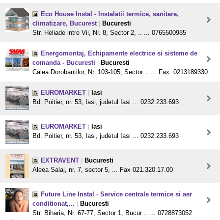
Eco House Instal - Instalatii termice, sanitare,
climatizare, Bucurest
|
Bucuresti
Str. Heliade intre Vii, Nr. 8, Sector 2, .. ... 0765500985
Energomontaj, Echipamente electrice si sisteme de
comanda - Bucuresti
|
Bucuresti
Calea Dorobantilor, Nr. 103-105, Sector .. ... Fax: 0213189330
EUROMARKET
|
Iasi
Bd. Poitier, nr. 53, Iasi, judetul Iasi ... 0232.233.693
EUROMARKET
|
Iasi
Bd. Poitier, nr. 53, Iasi, judetul Iasi ... 0232.233.693
EXTRAVENT
|
Bucuresti
Aleea Salaj, nr. 7, sector 5, ... Fax 021.320.17.00
Future Line Instal - Service centrale termice si aer
conditionat,...
|
Bucuresti
Str. Biharia, Nr. 67-77, Sector 1, Bucur .. ... 0728873052