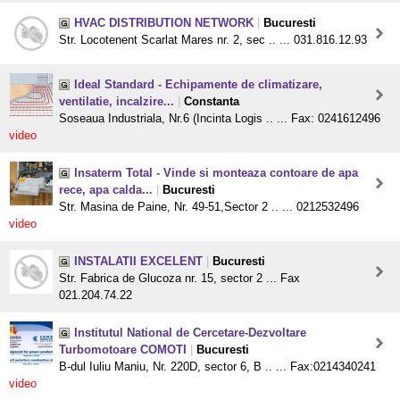
HVAC DISTRIBUTION NETWORK
|
Bucuresti
Str. Locotenent Scarlat Mares nr. 2, sec .. ... 031.816.12.93
Ideal Standard - Echipamente de climatizare,
ventilatie, incalzire...
|
Constanta
Soseaua Industriala, Nr.6 (Incinta Logis .. ... Fax: 0241612496
video
Insaterm Total - Vinde si monteaza contoare de apa
rece, apa calda...
|
Bucuresti
Str. Masina de Paine, Nr. 49-51,Sector 2 .. ... 0212532496
video
INSTALATII EXCELENT
|
Bucuresti
Str. Fabrica de Glucoza nr. 15, sector 2 ... Fax
021.204.74.22
Institutul National de Cercetare-Dezvoltare
Turbomotoare COMOTI
|
Bucuresti
B-dul Iuliu Maniu, Nr. 220D, sector 6, B .. ... Fax:0214340241
video