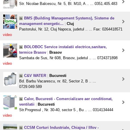
Str. Nicolae Balcescu, Nr. 5, Bl. M10, A .. ... 0351.405.483
BMS (Building Management Systems), Sisteme de
management energetic...
|
Cluj
Pastorului, Nr. 12, Cluj Napoca, judetul .. ... Fax: 0264418571
video
BOLOBOC Service instalatii electrice,sanitare,
termice Brasov
|
Brasov
Sambata de Sus, Nr 608, Brasov, judetul .. ... 0724371898
video
C&V WATER
|
Bucuresti
Bd. Barbu Vacarescu, nr. 82, Sector 2, B .. ...
0729.049.589
Calor, Bucuresti - Comercializare aer conditionat,
ventilatii
|
Bucuresti
Str.Progresul , Nr. 30-40, sector 5 , Bu .. ... 0314134444
video
CCSM Corturi Industriale, Chiajna / Ilfov -