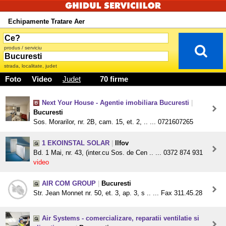
Echipamente Tratare Aer
produs / serviciu
strada, localitate, judet
Foto
Video
Judet
70 firme
Next Your House - Agentie imobiliara Bucuresti
|
Bucuresti
Sos. Morarilor, nr. 2B, cam. 15, et. 2, .. ... 0721607265
1 EKOINSTAL SOLAR
|
Ilfov
Bd. 1 Mai, nr. 43, (inter.cu Sos. de Cen .. ... 0372 874 931
video
AIR COM GROUP
|
Bucuresti
Str. Jean Monnet nr. 50, et. 3, ap. 3, s .. ... Fax 311.45.28
Air Systems - comercializare, reparatii ventilatie si