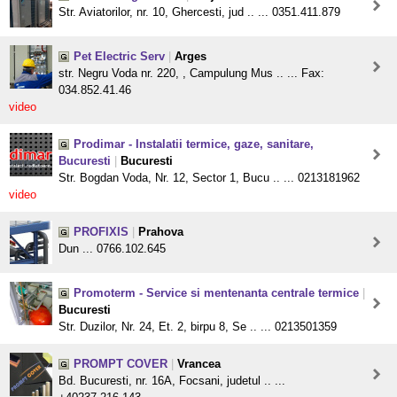
Str. Aviatorilor, nr. 10, Ghercesti, jud .. ... 0351.411.879
Pet Electric Serv
|
Arges
str. Negru Voda nr. 220, , Campulung Mus .. ... Fax:
034.852.41.46
video
Prodimar - Instalatii termice, gaze, sanitare,
Bucuresti
|
Bucuresti
Str. Bogdan Voda, Nr. 12, Sector 1, Bucu .. ... 0213181962
video
PROFIXIS
|
Prahova
Dun ... 0766.102.645
Promoterm - Service si mentenanta centrale termice
|
Bucuresti
Str. Duzilor, Nr. 24, Et. 2, birpu 8, Se .. ... 0213501359
PROMPT COVER
|
Vrancea
Bd. Bucuresti, nr. 16A, Focsani, judetul .. ...