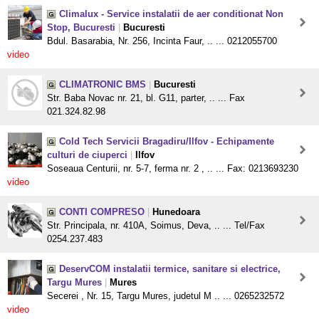
Climalux - Service instalatii de aer conditionat Non
Stop, Bucuresti
|
Bucuresti
Bdul. Basarabia, Nr. 256, Incinta Faur, .. ... 0212055700
video
CLIMATRONIC BMS
|
Bucuresti
Str. Baba Novac nr. 21, bl. G11, parter, .. ... Fax
021.324.82.98
Cold Tech Servicii Bragadiru/Ilfov - Echipamente
culturi de ciuperci
|
Ilfov
Soseaua Centurii, nr. 5-7, ferma nr. 2 , .. ... Fax: 0213693230
video
CONTI COMPRESO
|
Hunedoara
Str. Principala, nr. 410A, Soimus, Deva, .. ... Tel/Fax
0254.237.483
DeservCOM instalatii termice, sanitare si electrice,
Targu Mures
|
Mures
Secerei , Nr. 15, Targu Mures, judetul M .. ... 0265232572
video