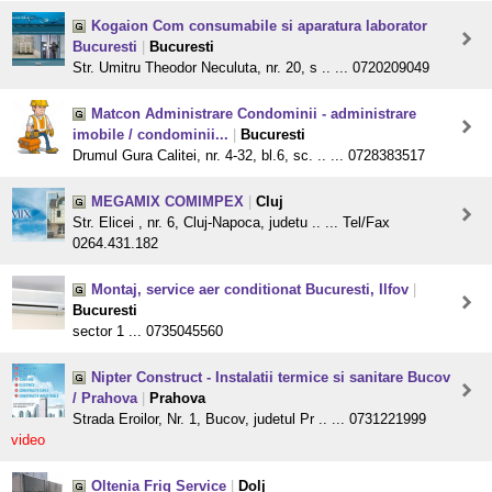
Kogaion Com consumabile si aparatura laborator
Bucuresti
|
Bucuresti
Str. Umitru Theodor Neculuta, nr. 20, s .. ... 0720209049
Matcon Administrare Condominii - administrare
imobile / condominii...
|
Bucuresti
Drumul Gura Calitei, nr. 4-32, bl.6, sc. .. ... 0728383517
MEGAMIX COMIMPEX
|
Cluj
Str. Elicei , nr. 6, Cluj-Napoca, judetu .. ... Tel/Fax
0264.431.182
Montaj, service aer conditionat Bucuresti, Ilfov
|
Bucuresti
sector 1 ... 0735045560
Nipter Construct - Instalatii termice si sanitare Bucov
/ Prahova
|
Prahova
Strada Eroilor, Nr. 1, Bucov, judetul Pr .. ... 0731221999
video
Oltenia Frig Service
|
Dolj