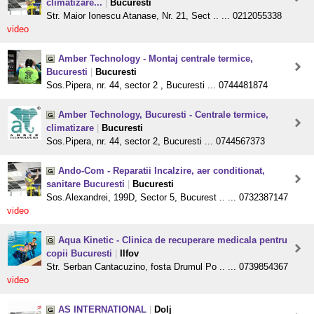
climatizare...
|
Bucuresti
Str. Maior Ionescu Atanase, Nr. 21, Sect .. ... 0212055338
video
Amber Technology - Montaj centrale termice,
Bucuresti
|
Bucuresti
Sos.Pipera, nr. 44, sector 2 , Bucuresti ... 0744481874
Amber Technology, Bucuresti - Centrale termice,
climatizare
|
Bucuresti
Sos.Pipera, nr. 44, sector 2, Bucuresti ... 0744567373
Ando-Com - Reparatii Incalzire, aer conditionat,
sanitare Bucuresti
|
Bucuresti
Sos.Alexandrei, 199D, Sector 5, Bucurest .. ... 0732387147
video
Aqua Kinetic - Clinica de recuperare medicala pentru
copii Bucuresti
|
Ilfov
Str. Serban Cantacuzino, fosta Drumul Po .. ... 0739854367
video
AS INTERNATIONAL
|
Dolj