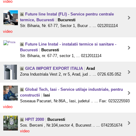
video
Future line Instal (FLI) - Service pentru centrale
termice, Bucuresti
|
Bucuresti
Str. Biharia, Nr. 67-77, Sector 1, Bucur .. ... 0212011114
video
Future Line Instal - instalatii termice si sanitare -
Bucuresti
|
Bucuresti
Str. Biharia, nr. 67-77, sector 1, ... 0212011114
GICA IMPORT EXPORT ITALIA
|
Arad
Zona Industriala Vest 2, nr 5, Arad, jud .. ... 0726.635.052
Global Tech, Iasi - Service utilaje industriale, pentru
constructii
|
Iasi
Soseaua Pacurari, Nr.86A,, Iasi, judetul .. ... Fax: 0232225593
video
HPIT 2000
|
Bucuresti
Sos. Berceni , Nr.104,sector 4, Bucurest .. ... 0742351674
video