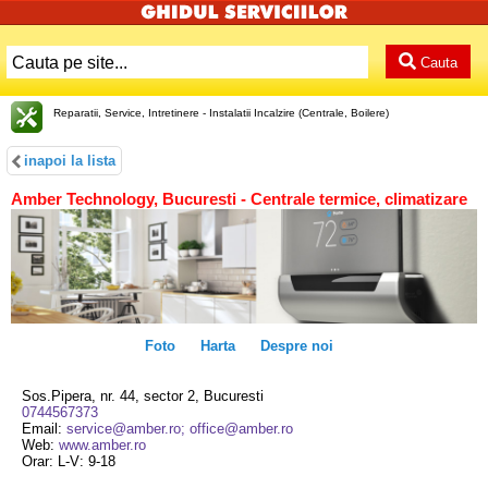
Cauta
Reparatii, Service, Intretinere - Instalatii Incalzire (Centrale, Boilere)
inapoi la lista
Amber Technology, Bucuresti - Centrale termice, climatizare
Foto
Harta
Despre noi
Sos.Pipera, nr. 44, sector 2, Bucuresti
0744567373
Email:
service@amber.ro; office@amber.ro
Web:
www.amber.ro
Orar: L-V: 9-18