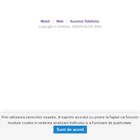
Mobil
|
Web
|
Anuntul Telefonic
Copyright © GHIDUL SERVICIILOR 2026
Prin utilizarea serviciilor noastre, iti exprimi acordul cu privire la faptul ca folosim
module cookie in vederea analizarii traficului si a furnizarii de publicitate.
0744567XXX
Trimite mesaj privat
- vezi telefon -