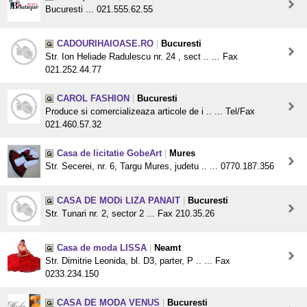
Bucuresti ... 021.555.62.55
CADOURIHAIOASE.RO
|
Bucuresti
Str. Ion Heliade Radulescu nr. 24 , sect .. ... Fax
021.252.44.77
CAROL FASHION
|
Bucuresti
Produce si comercializeaza articole de i .. ... Tel/Fax
021.460.57.32
Casa de licitatie GobeArt
|
Mures
Str. Secerei, nr. 6, Targu Mures, judetu .. ... 0770.187.356
CASA DE MODi LIZA PANAIT
|
Bucuresti
Str. Tunari nr. 2, sector 2 ... Fax 210.35.26
Casa de moda LISSA
|
Neamt
Str. Dimitrie Leonida, bl. D3, parter, P .. ... Fax
0233.234.150
CASA DE MODA VENUS
|
Bucuresti