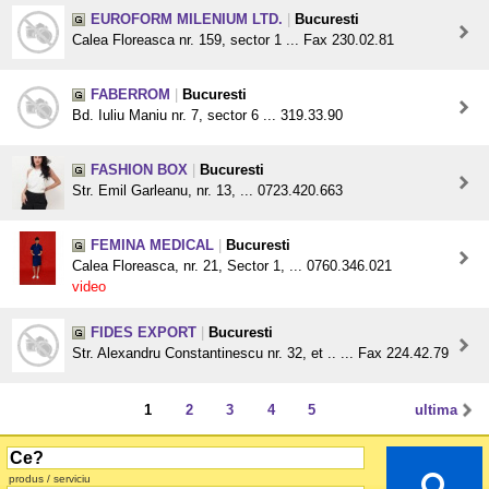
EUROFORM MILENIUM LTD.
|
Bucuresti
Calea Floreasca nr. 159, sector 1 ... Fax 230.02.81
FABERROM
|
Bucuresti
Bd. Iuliu Maniu nr. 7, sector 6 ... 319.33.90
FASHION BOX
|
Bucuresti
Str. Emil Garleanu, nr. 13, ... 0723.420.663
FEMINA MEDICAL
|
Bucuresti
Calea Floreasca, nr. 21, Sector 1, ... 0760.346.021
video
FIDES EXPORT
|
Bucuresti
Str. Alexandru Constantinescu nr. 32, et .. ... Fax 224.42.79
1
2
3
4
5
ultima
produs / serviciu