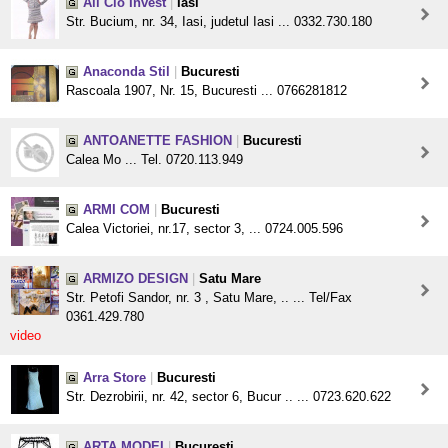
All Cio Invest
|
Iasi
Str. Bucium, nr. 34, Iasi, judetul Iasi ... 0332.730.180
Anaconda Stil
|
Bucuresti
Rascoala 1907, Nr. 15, Bucuresti ... 0766281812
ANTOANETTE FASHION
|
Bucuresti
Calea Mo ... Tel. 0720.113.949
ARMI COM
|
Bucuresti
Calea Victoriei, nr.17, sector 3, ... 0724.005.596
ARMIZO DESIGN
|
Satu Mare
Str. Petofi Sandor, nr. 3 , Satu Mare, .. ... Tel/Fax
0361.429.780
video
Arra Store
|
Bucuresti
Str. Dezrobirii, nr. 42, sector 6, Bucur .. ... 0723.620.622
ARTA MODEI
|
Bucuresti