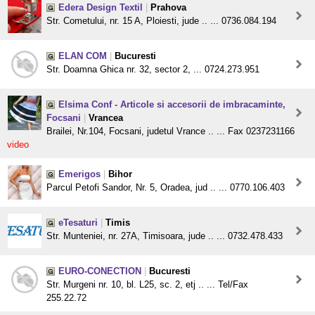
Edera Design Textil
|
Prahova
Str. Cometului, nr. 15 A, Ploiesti, jude .. ... 0736.084.194
ELAN COM
|
Bucuresti
Str. Doamna Ghica nr. 32, sector 2, ... 0724.273.951
Elsima Conf - Articole si accesorii de imbracaminte,
Focsani
|
Vrancea
Brailei, Nr.104, Focsani, judetul Vrance .. ... Fax 0237231166
video
Emerigos
|
Bihor
Parcul Petofi Sandor, Nr. 5, Oradea, jud .. ... 0770.106.403
eTesaturi
|
Timis
Str. Munteniei, nr. 27A, Timisoara, jude .. ... 0732.478.433
EURO-CONECTION
|
Bucuresti
Str. Murgeni nr. 10, bl. L25, sc. 2, etj .. ... Tel/Fax
255.22.72