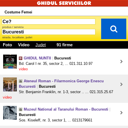
Costume Femei
produs / serviciu
strada, localitate, judet
Foto
Video
Judet
91 firme
GHIDUL NUNTII
|
Bucuresti
Bd. Carol I nr. 35, sector 2, ... 021.311.10.97
video
Ateneul Roman - Filarmonica George Enescu
Bucuresti
|
Bucuresti
Str. Benjamin Franklin, nr. 1-3, sector .. ... 021.315.25.67
video
Muzeul National al Taranului Roman - Bucuresti
|
Bucuresti
Sos. Kiseleff, nr. 3, sector 1, ... 0213179661