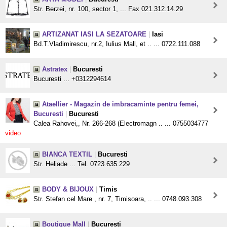
Str. Berzei, nr. 100, sector 1, ... Fax 021.312.14.29
ARTIZANAT IASI LA SEZATOARE
|
Iasi
Bd.T.Vladimirescu, nr.2, Iulius Mall, et .. ... 0722.111.088
Astratex
|
Bucuresti
Bucuresti ... +0312294614
Ataellier - Magazin de imbracaminte pentru femei,
Bucuresti
|
Bucuresti
Calea Rahovei,, Nr. 266-268 (Electromagn .. ... 0755034777
video
BIANCA TEXTIL
|
Bucuresti
Str. Heliade ... Tel. 0723.635.229
BODY & BIJOUX
|
Timis
Str. Stefan cel Mare , nr. 7, Timisoara, .. ... 0748.093.308
Boutique Mall
|
Bucuresti