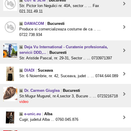
CUT & SEW
|
Bucuresti
Str. Pictor Ion Negulici nr. 40A, sector .. ... Fax
021.311.49.11
DAMACOM
|
Bucuresti
Produce si comercializeaza costume de ca .. ...
0722.738.934
Deja Vu International - Curatenie profesionala,
servicii DDD,...
|
Bucuresti
Str. Aristide Pascal, nr. 29-31, Sector .. ... 0733971397
DIADI
|
Suceava
Str. 6 Noiembrie, nr. 42, Suceava, judet .. ... 0744.644.089
Dr. Carmen Giuglea
|
Bucuresti
Str.Mugur Mugurel, nr.4,sector 3, Bucure .. ... 0723216718
video
e-unic.eu
|
Alba
Cugir, judetul Alba ... 0760.045.876