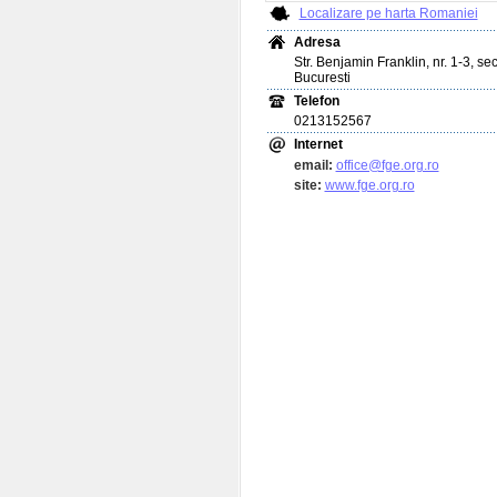
Localizare pe harta Romaniei
Adresa
Str. Benjamin Franklin, nr. 1-3, sec
Bucuresti
Telefon
0213152567
Internet
email:
office@fge.org.ro
site:
www.fge.org.ro