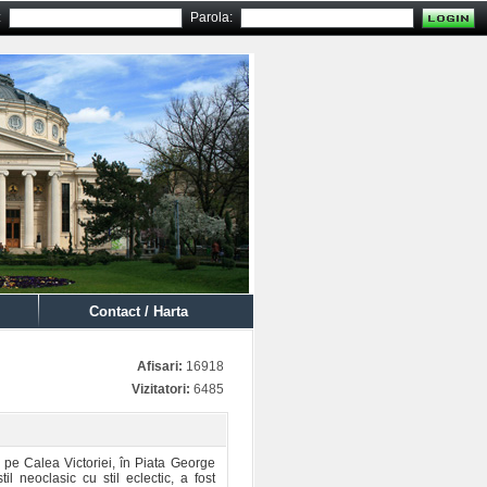
:
Parola:
Contact / Harta
Afisari:
16918
Vizitatori:
6485
 pe Calea Victoriei, în Piata George
il neoclasic cu stil eclectic, a fost