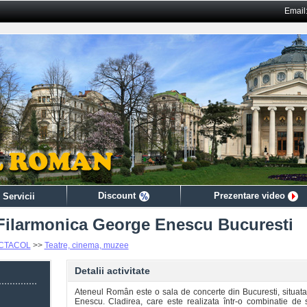
Email
Discount
Prezentare video
 Servicii
Filarmonica George Enescu Bucuresti
ECTACOL
>>
Teatre, cinema, muzee
Detalii activitate
Ateneul Român este o sala de concerte din Bucuresti, situata
Enescu. Cladirea, care este realizata într-o combinatie de st