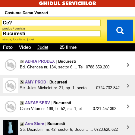
Costume Dama Vanzari
produs / serviciu
strada, localitate, judet
Foto
Video
Judet
25 firme
ADRIA PRODEX
|
Bucuresti
Bd. Ghencea nr. 134, sector 6 ... Tel. 0788.359.200
AMY PROD
|
Bucuresti
Str. Jules Michelet nr. 21, ap. 1, secto .. ... 0724.732.842
ANZAF SERV
|
Bucuresti
Calea Vitan nr. 199, bl. 52, sc. 1, et. .. ... 0721.457.392
Arra Store
|
Bucuresti
Str. Dezrobirii, nr. 42, sector 6, Bucur .. ... 0723.620.622