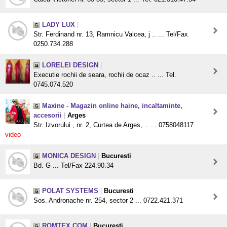
LADY LUX
|
Str. Ferdinand nr. 13, Ramnicu Valcea, j .. ... Tel/Fax
0250.734.288
LORELEI DESIGN
|
Executie rochii de seara, rochii de ocaz .. ... Tel.
0745.074.520
Maxine - Magazin online haine, incaltaminte,
accesorii
|
Arges
Str. Izvorului , nr. 2, Curtea de Arges, .. ... 0758048117
video
MONICA DESIGN
|
Bucuresti
Bd. G ... Tel/Fax 224.90.34
POLAT SYSTEMS
|
Bucuresti
Sos. Andronache nr. 254, sector 2 ... 0722.421.371
ROMTEX COM
|
Bucuresti