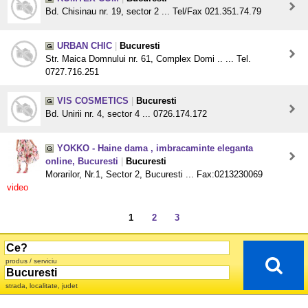
Bd. Chisinau nr. 19, sector 2 ... Tel/Fax 021.351.74.79
URBAN CHIC
|
Bucuresti
Str. Maica Domnului nr. 61, Complex Domi .. ... Tel.
0727.716.251
VIS COSMETICS
|
Bucuresti
Bd. Unirii nr. 4, sector 4 ... 0726.174.172
YOKKO - Haine dama , imbracaminte eleganta
online, Bucuresti
|
Bucuresti
Morarilor, Nr.1, Sector 2, Bucuresti ... Fax:0213230069
video
1
2
3
produs / serviciu
strada, localitate, judet