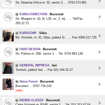
Str. Doamna Ghica nr. 32, sector 2, ... 0724.273.951
EURO-CONECTION
|
Bucuresti
Str. Murgeni nr. 10, bl. L25, sc. 2, etj .. ... Tel/Fax
255.22.72
EUROCONF
|
Sibiu
Bd. Victoriei, nr. 42, Sibiu, judetul Si .. ... Fax 0269.217.725
FADO DESIGN
|
Bucuresti
Str. Polona nr. 25B, sector 1 ... Tel. 0724.853.139
GENERAL IMPRESA
|
Iasi
Tomesti, judetul Iasi ... Fax 021.244.31.57
Haine Femei
|
Bucuresti
Bucuresti ... 0767.734.218
video
INGRID VLASOV
|
Bucuresti
Calea Victoriei nr. 83-85, sector 1 ... Tel. 021.313.47.54