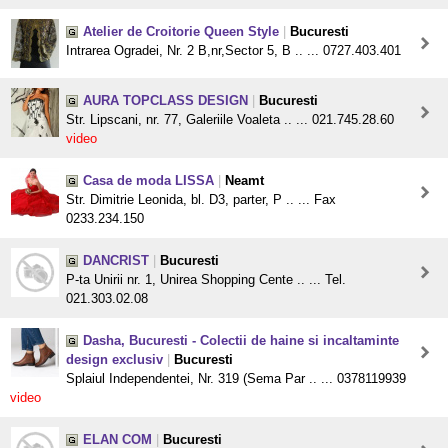
Atelier de Croitorie Queen Style
|
Bucuresti
Intrarea Ogradei, Nr. 2 B,nr,Sector 5, B .. ... 0727.403.401
AURA TOPCLASS DESIGN
|
Bucuresti
Str. Lipscani, nr. 77, Galeriile Voaleta .. ... 021.745.28.60
video
Casa de moda LISSA
|
Neamt
Str. Dimitrie Leonida, bl. D3, parter, P .. ... Fax
0233.234.150
DANCRIST
|
Bucuresti
P-ta Unirii nr. 1, Unirea Shopping Cente .. ... Tel.
021.303.02.08
Dasha, Bucuresti - Colectii de haine si incaltaminte
design exclusiv
|
Bucuresti
Splaiul Independentei, Nr. 319 (Sema Par .. ... 0378119939
video
ELAN COM
|
Bucuresti