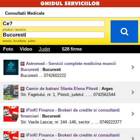
Consultatii Medicale
produs / serviciu
strada, localitate, judet
Foto
Video
Judet
528 firme
Astromed - Servicii complete medicina muncii
Bucuresti
|
Bucuresti
Bucuresti ... 0742602222
Camin de batrani Sfanta Elena Pitesti
|
Arges
Str. Fagetului, nr. 1, Pitesti, judetul .. ... 0742561544
iFinK! Finance - Brokeri de credite si consultanti
financiari
|
Bucuresti
Str. Vasile Lascar, nr. 144 -146, sector .. ... 0749222377
iFinK! Finance - Brokeri de credite si consultanti