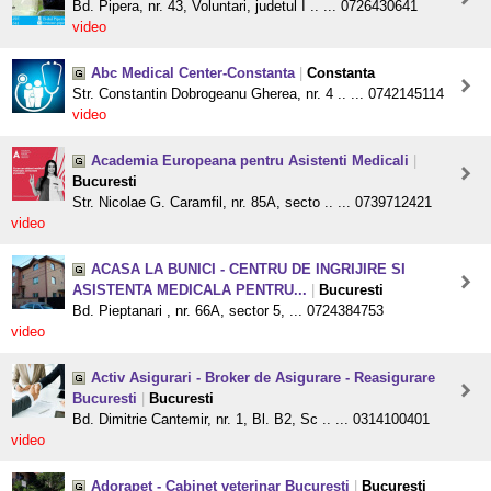
Bd. Pipera, nr. 43, Voluntari, judetul I .. ... 0726430641
video
Abc Medical Center-Constanta
|
Constanta
Str. Constantin Dobrogeanu Gherea, nr. 4 .. ... 0742145114
video
Academia Europeana pentru Asistenti Medicali
|
Bucuresti
Str. Nicolae G. Caramfil, nr. 85A, secto .. ... 0739712421
video
ACASA LA BUNICI - CENTRU DE INGRIJIRE SI
ASISTENTA MEDICALA PENTRU...
|
Bucuresti
Bd. Pieptanari , nr. 66A, sector 5, ... 0724384753
video
Activ Asigurari - Broker de Asigurare - Reasigurare
Bucuresti
|
Bucuresti
Bd. Dimitrie Cantemir, nr. 1, Bl. B2, Sc .. ... 0314100401
video
Adorapet - Cabinet veterinar Bucuresti
|
Bucuresti