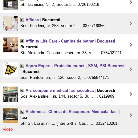
Str. Darniciei, Nr. 2, Sector 5 ... 0726130219
Affidea
|
Bucuresti
Sos. Fundeni, nr. 258, sector 2, ... 0372716056
Affinity Life Care - Camine de batrani Bucuresti
|
Bucuresti
Str. Alexandru Constantinescu, nr. 33, s .. ... 0754021111
Agora Expert - Protectia muncii, SSM, PSI Bucuresti
|
Bucuresti
Sos. Pantelimon, nr. 126, secor 2, ... 0765944171
Ais companie medical farmaceutica
|
Bucuresti
Sos. Alexandriei , nr. 144, sector 5, Bu .. ... 0219909
Alchimeia - Clinica de Recuperare Medicala, Iasi
|
Iasi
Str. Sf. Lazar, nr. 1, (intre SRI si Cas .. ... 0332410261
video