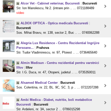
Alcor Vet - Cabinet veterinar, Bucuresti
|
Bucuresti
Str. Ion Manolescu, Nr.2. (intrare prin .. ... 0721188489
video
ALDOX OPTICA - Optica medicala Bucuresti
|
Bucuresti
Sos. Mihai Bravu, nr. 138, sector 2, Buc .. ... 0740062288
Alegria Lux Residence - Centru Rezidential Ingrijire
Persoane...
|
Prahova
Str. Tudor Vladimirescu, nr. 97, Ploiest .. ... 0736465640
Almin Medisun - Centru rezidential pentru varstnici
Ilfov
|
Ilfov
Str. I.G. Duca, nr. 47, Otopeni, judetul .. ... 0735350011
Alsamed Medical Center
|
Bucuresti
Sos. Colentina, nr. 22, BL. 9C, SC. 3, p .. ... 0722207288
Ambi Medica - Diabet, nutritie, boli metabolice
Bucuresti
|
Bucuresti
Str. Ardeleni, nr. 3A, sector 2 ... 0786015298