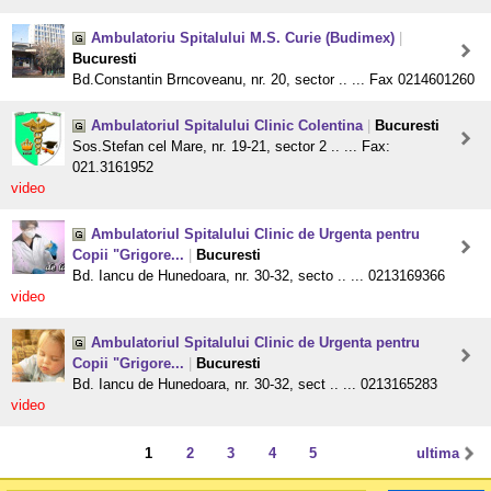
Ambulatoriu Spitalului M.S. Curie (Budimex)
|
Bucuresti
Bd.Constantin Brncoveanu, nr. 20, sector .. ... Fax 0214601260
Ambulatoriul Spitalului Clinic Colentina
|
Bucuresti
Sos.Stefan cel Mare, nr. 19-21, sector 2 .. ... Fax:
021.3161952
video
Ambulatoriul Spitalului Clinic de Urgenta pentru
Copii "Grigore...
|
Bucuresti
Bd. Iancu de Hunedoara, nr. 30-32, secto .. ... 0213169366
video
Ambulatoriul Spitalului Clinic de Urgenta pentru
Copii "Grigore...
|
Bucuresti
Bd. Iancu de Hunedoara, nr. 30-32, sect .. ... 0213165283
video
1
2
3
4
5
ultima