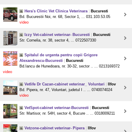
Hera's Clinic Vet Clinica Veterinara
|
Bucuresti
Bd. Bucurestii Noi, nr. 68, Sector 1, ... 031.103.53.05
video
Izzy Vet-cabinet veterinar- Bucuresti
|
Bucuresti
Str. Cornelia, nr. 38, sector 4, ... 0722507330
Spitalul de urgenta pentru copii Grigore
Alexandrescu-Bucuresti
|
Bucuresti
Bd.Iancu de Hunedoara, nr. 30-32, sector .. ... 0213169372
video
Vetlife Dr Cazan-cabinet veterinar_ Voluntari
|
Ilfov
Bd. Pipera, nr. 47, Voluntari, judetul I .. ... 0740074024
video
VetSpot-cabinet veterinar-Bucuresti
|
Bucuresti
Str. Martisor, nr. 54H, sector 4, Bucure .. ... 0318009211
Vetzone-cabinet veterinar- Pipera
|
Ilfov