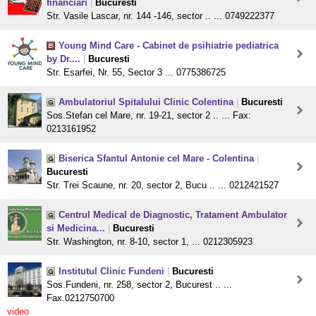
financiari
|
Bucuresti
Str. Vasile Lascar, nr. 144 -146, sector .. ... 0749222377
Young Mind Care - Cabinet de psihiatrie pediatrica
by Dr....
|
Bucuresti
Str. Esarfei, Nr. 55, Sector 3 ... 0775386725
Ambulatoriul Spitalului Clinic Colentina
|
Bucuresti
Sos.Stefan cel Mare, nr. 19-21, sector 2 .. ... Fax:
0213161952
Biserica Sfantul Antonie cel Mare - Colentina
|
Bucuresti
Str. Trei Scaune, nr. 20, sector 2, Bucu .. ... 0212421527
Centrul Medical de Diagnostic, Tratament Ambulator
si Medicina...
|
Bucuresti
Str. Washington, nr. 8-10, sector 1, ... 0212305923
Institutul Clinic Fundeni
|
Bucuresti
Sos.Fundeni, nr. 258, sector 2, Bucurest .. ...
Fax.0212750700
video