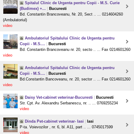
Spitalul Clinic de Urgenta pentru Copii - M.S. Curie
(Budimex) +...
|
Bucuresti
Bd. Constantin Brancoveanu, Nr. 20, Sect .. ... 0214604260
(Ambulatoriul)
video
Ambulatoriul Spitalului Clinic de Urgenta pentru
Copii - M.S....
|
Bucuresti
Bd. Constantin Brancoveanu nr. 20, secto .. ... Fax 0214601260
video
Ambulatoriul Spitalului Clinic de Urgenta pentru
Copii - M.S....
|
Bucuresti
Bd.Constantin Bancoveanu, nr. 20, sector .. ... Fax 0214601260
video
Daisy Vet-cabinet veterinar-Bucuresti
|
Bucuresti
Str. Cpt. Av. Alexandru Serbanescu, nr. .. ... 0769255234
video
Dinda Pet-cabinet veterinar- Iasi
|
Iasi
P-ta. Voievozilor , nr. 6, bl. A11, part .. ... 0745017599
video