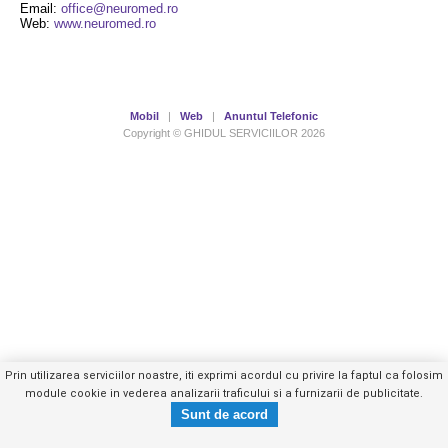
Email:
office@neuromed.ro
Web:
www.neuromed.ro
Mobil
|
Web
|
Anuntul Telefonic
Copyright © GHIDUL SERVICIILOR 2026
Prin utilizarea serviciilor noastre, iti exprimi acordul cu privire la faptul ca folosim
module cookie in vederea analizarii traficului si a furnizarii de publicitate.
0256292XXX
Trimite mesaj privat
- vezi telefon -