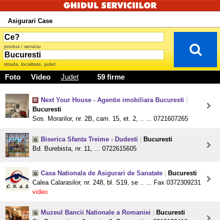
Asigurari Case
produs / serviciu
strada, localitate, judet
Foto
Video
Judet
59 firme
Next Your House - Agentie imobiliara Bucuresti
|
Bucuresti
Sos. Morarilor, nr. 2B, cam. 15, et. 2, .. ... 0721607265
Biserica Sfanta Treime - Dudesti
|
Bucuresti
Bd. Burebista, nr. 11, ... 0722615605
Casa Nationala de Asigurari de Sanatate
|
Bucuresti
Calea Calarasilor, nr. 248, bl. S19, se .. ... Fax 0372309231
video
Muzeul Bancii Nationale a Romaniei
|
Bucuresti