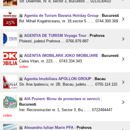
Str. Doamnei, nr. 8, sector 3, Bucuresti ... 0213130410
Agentia de Turism Bavaria Holiday Group
|
Bucuresti
Bd. Mihail Kogalniceanu, nr. 18,sector 5 .. ... 0744.300.309
AGENTIA DE TURISM Voyage Tour
|
Prahova
Ploiesti, judetul Prahova ... 0766.979.887
AGENTIA IMOBILARA JOKO IMOBILIARE
|
Bucuresti
Calea Vitan, nr. 223, ... 0743.334.343
video
Agentia Imobiliara APOLLON GROUP
|
Bacau
Str. Ana Ipatescu, nr. 2B, Bacau, judetu .. ... 0755.114.115
AIA Proiect- Birou de proiectare si servicii
|
Bucuresti
Intr. Reconstructiei nr. 1, Sector 3, Bu .. ... 0722494447
video
Alexandru Iulian Marin PFA
|
Prahova