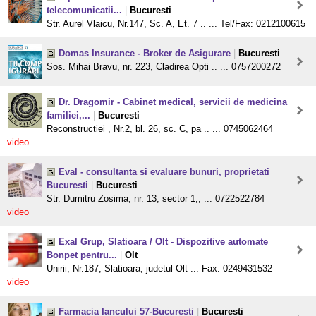
telecomunicatii...
|
Bucuresti
Str. Aurel Vlaicu, Nr.147, Sc. A, Et. 7 .. ... Tel/Fax: 0212100615
Domas Insurance - Broker de Asigurare
|
Bucuresti
Sos. Mihai Bravu, nr. 223, Cladirea Opti .. ... 0757200272
Dr. Dragomir - Cabinet medical, servicii de medicina
familiei,...
|
Bucuresti
Reconstructiei , Nr.2, bl. 26, sc. C, pa .. ... 0745062464
video
Eval - consultanta si evaluare bunuri, proprietati
Bucuresti
|
Bucuresti
Str. Dumitru Zosima, nr. 13, sector 1,, ... 0722522784
video
Exal Grup, Slatioara / Olt - Dispozitive automate
Bonpet pentru...
|
Olt
Unirii, Nr.187, Slatioara, judetul Olt ... Fax: 0249431532
video
Farmacia Iancului 57-Bucuresti
|
Bucuresti