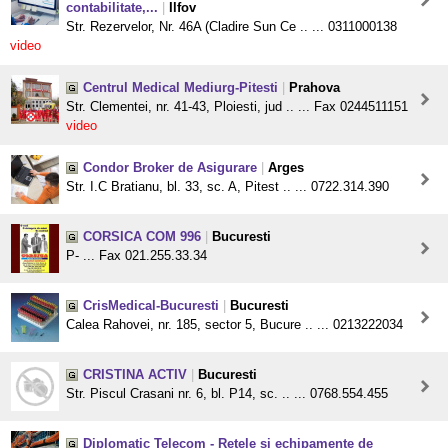
contabilitate,...
|
Ilfov
Str. Rezervelor, Nr. 46A (Cladire Sun Ce .. ... 0311000138
video
Centrul Medical Mediurg-Pitesti
|
Prahova
Str. Clementei, nr. 41-43, Ploiesti, jud .. ... Fax 0244511151
video
Condor Broker de Asigurare
|
Arges
Str. I.C Bratianu, bl. 33, sc. A, Pitest .. ... 0722.314.390
CORSICA COM 996
|
Bucuresti
P- ... Fax 021.255.33.34
CrisMedical-Bucuresti
|
Bucuresti
Calea Rahovei, nr. 185, sector 5, Bucure .. ... 0213222034
CRISTINA ACTIV
|
Bucuresti
Str. Piscul Crasani nr. 6, bl. P14, sc. .. ... 0768.554.455
Diplomatic Telecom - Retele si echipamente de