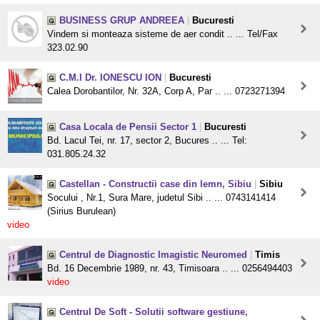
BUSINESS GRUP ANDREEA
|
Bucuresti
Vindem si monteaza sisteme de aer condit .. ... Tel/Fax
323.02.90
C.M.I Dr. IONESCU ION
|
Bucuresti
Calea Dorobantilor, Nr. 32A, Corp A, Par .. ... 0723271394
Casa Locala de Pensii Sector 1
|
Bucuresti
Bd. Lacul Tei, nr. 17, sector 2, Bucures .. ... Tel:
031.805.24.32
Castellan - Constructii case din lemn, Sibiu
|
Sibiu
Socului , Nr.1, Sura Mare, judetul Sibi .. ... 0743141414
(Sirius Burulean)
video
Centrul de Diagnostic Imagistic Neuromed
|
Timis
Bd. 16 Decembrie 1989, nr. 43, Timisoara .. ... 0256494403
video
Centrul De Soft - Solutii software gestiune,