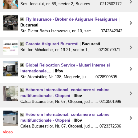
Sos. Iancului, nr. 59, sector 2, Bucures .. ... 0212502172
Fly Insurance - Broker de Asigurare Reasigurare
|
Bucuresti
Str. Pictor Barbu Iscovescu, nr. 19, sec .. ... 0742342342
Garanta Asigurari Bucuresti
|
Bucuresti
Bd. Ion Mihalache, nr. 19-21, sector 1, .. ... 0213079971
Global Relocation Service - Mutari interne si
internationale,...
|
Ilfov
Str. Atomistilor, Nr. 138, Magurele, ju .. ... 0728909595
Heborom International, containere si cabine
multifunctionale - Otopeni
|
Ilfov
Calea Bucurestilor, Nr. 67, Otopeni, jud .. ... 0213501996
Heborom International, containere si cabine
multifunctionale - Otopeni
|
Ilfov
Calea Bucurestilor, Nr. 67, Otopeni, jud .. ... 0723372506
video