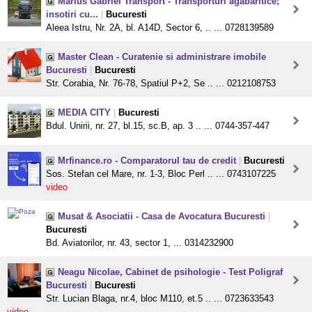
Marius Gabriel Transport - Transporturi agabaritice;
insotiri cu...
|
Bucuresti
Aleea Istru, Nr. 2A, bl. A14D, Sector 6, .. ... 0728139589
Master Clean - Curatenie si administrare imobile
Bucuresti
|
Bucuresti
Str. Corabia, Nr. 76-78, Spatiul P+2, Se .. ... 0212108753
MEDIA CITY
|
Bucuresti
Bdul. Unirii, nr. 27, bl.15, sc.B, ap. 3 .. ... 0744-357-447
Mrfinance.ro - Comparatorul tau de credit
|
Bucuresti
Sos. Stefan cel Mare, nr. 1-3, Bloc Perl .. ... 0743107225
video
Musat & Asociatii - Casa de Avocatura Bucuresti
|
Bucuresti
Bd. Aviatorilor, nr. 43, sector 1, ... 0314232900
Neagu Nicolae, Cabinet de psihologie - Test Poligraf
Bucuresti
|
Bucuresti
Str. Lucian Blaga, nr.4, bloc M110, et.5 .. ... 0723633543
video