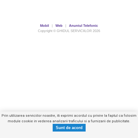
Mobil
|
Web
|
Anuntul Telefonic
Copyright © GHIDUL SERVICIILOR 2026
Prin utilizarea serviciilor noastre, iti exprimi acordul cu privire la faptul ca folosim
module cookie in vederea analizarii traficului si a furnizarii de publicitate.
0752190XXX
Trimite mesaj privat
- vezi telefon -