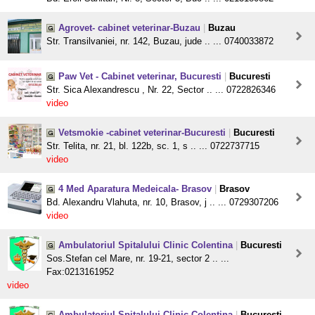
Agrovet- cabinet veterinar-Buzau
|
Buzau
Str. Transilvaniei, nr. 142, Buzau, jude .. ... 0740033872
Paw Vet - Cabinet veterinar, Bucuresti
|
Bucuresti
Str. Sica Alexandrescu , Nr. 22, Sector .. ... 0722826346
video
Vetsmokie -cabinet veterinar-Bucuresti
|
Bucuresti
Str. Telita, nr. 21, bl. 122b, sc. 1, s .. ... 0722737715
video
4 Med Aparatura Medeicala- Brasov
|
Brasov
Bd. Alexandru Vlahuta, nr. 10, Brasov, j .. ... 0729307206
video
Ambulatoriul Spitalului Clinic Colentina
|
Bucuresti
Sos.Stefan cel Mare, nr. 19-21, sector 2 .. ...
Fax:0213161952
video
Ambulatoriul Spitalului Clinic Colentina
|
Bucuresti