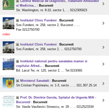
Centrul Medical de Diagnostic, Tratament Ambulator
si Medicina...
|
Bucuresti
Str. Washington, nr. 8-10, sector 1, ... 0212305923
Institutul Clinic Fundeni
|
Bucuresti
Sos.Fundeni, nr. 258, sector 2, Bucurest .. ...
Fax.0212750700
video
Institutul Clinic Fundeni
|
Bucuresti
Sos.Fundeni, nr. 258, sector 2, ... 0212750700
Institutul national pentru sanatatea mamei si
copilului Alfred...
|
Bucuresti
Bd. Lacul Tei, nr. 120, sector 2, ... Tel.0219365
Ministerul Sanatatii
|
Bucuresti
Str.Cristian Popisteanu, nr. 1-3, secto .. ... 021.307.25.14
Prof. Dr. Dimitrie Gerota, Spitalul de Urgenta MAI -
Bucuresti
|
Bucuresti
Str. Vasile Vasilievici Stroescu, nr. 29 .. ... 0212523334