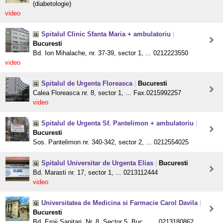
(diabetologie)
video
Spitalul Clinic Sfanta Maria + ambulatoriu
|
Bucuresti
Bd. Ion Mihalache, nr. 37-39, sector 1, ... 0212223550
video
Spitalul de Urgenta Floreasca
|
Bucuresti
Calea Floreasca nr. 8, sector 1, ... Fax.0215992257
video
Spitalul de Urgenta Sf. Pantelimon + ambulatoriu
|
Bucuresti
Sos. Pantelimon nr. 340-342, sector 2, ... 0212554025
Spitalul Universitar de Urgenta Elias
|
Bucuresti
Bd. Marasti nr. 17, sector 1, ... 0213112444
video
Universitatea de Medicina si Farmacie Carol Davila
|
Bucuresti
Bd. Eroii Sanitari, Nr. 8, Sector 5, Buc .. ... 0213180862