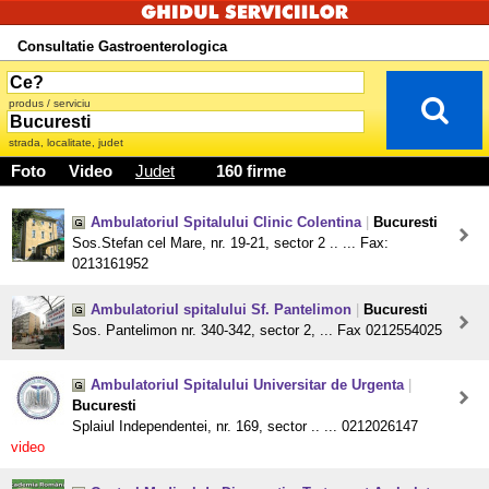
Consultatie Gastroenterologica
produs / serviciu
strada, localitate, judet
Foto
Video
Judet
160 firme
Ambulatoriul Spitalului Clinic Colentina
|
Bucuresti
Sos.Stefan cel Mare, nr. 19-21, sector 2 .. ... Fax:
0213161952
Ambulatoriul spitalului Sf. Pantelimon
|
Bucuresti
Sos. Pantelimon nr. 340-342, sector 2, ... Fax 0212554025
Ambulatoriul Spitalului Universitar de Urgenta
|
Bucuresti
Splaiul Independentei, nr. 169, sector .. ... 0212026147
video