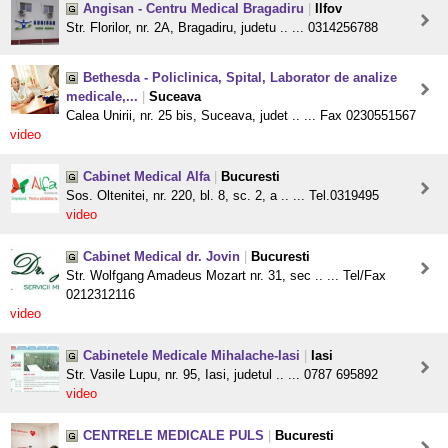
Angisan - Centru Medical Bragadiru
|
Ilfov
Str. Florilor, nr. 2A, Bragadiru, judetu .. ... 0314256788
Bethesda - Policlinica, Spital, Laborator de analize
medicale,...
|
Suceava
Calea Unirii, nr. 25 bis, Suceava, judet .. ... Fax 0230551567
video
Cabinet Medical Alfa
|
Bucuresti
Sos. Oltenitei, nr. 220, bl. 8, sc. 2, a .. ... Tel.0319495
video
Cabinet Medical dr. Jovin
|
Bucuresti
Str. Wolfgang Amadeus Mozart nr. 31, sec .. ... Tel/Fax
0212312116
video
Cabinetele Medicale Mihalache-Iasi
|
Iasi
Str. Vasile Lupu, nr. 95, Iasi, judetul .. ... 0787 695892
video
CENTRELE MEDICALE PULS
|
Bucuresti