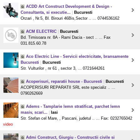
ACDD Art Construct Development & Design -
Consultanta, si executie...
|
Bucuresti
Orzari , Nr.5, Bl. Birouri 46Bis,Sector .. ... 0744536162
ACM ELECTRIC
|
Bucuresti
Bd. Timisoara nr. 8A - Rami Dacia - sect .. ... Fax
031.815.60.78
Aco Electric Line - Servicii electricitate, bransamente
Bucuresti
|
Bucuresti
Str. Vulturilor , nr 61 , sector 3, ... 0721644261
Acoperisuri, reparatii house - Bucuresti
|
Bucuresti
ACOPERISURI REPARATII SRL este specializ .. ...
0790262669
Adems - Tamplarie lemn stratificat, parchet lemn
masiv, scari...
|
Iasi
Str. Stefan cel Mare, , Pascani, judetul .. ... Fax: 0232765042
video
Admi Construct, Giurgiu - Constructii civile si