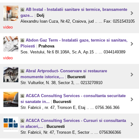
AB Instal - Instalatii sanitare si termice, bransamente
gaze...
|
Dolj
Alexandru Ioan Cuza, Nr.42, Craiova, jud .. ... Fax: 0251543105
video
Abdon Gaz Term - Instalatii gaze, termice si sanitare,
Ploiesti
|
Prahova
Sos. Vestului, Nr.6 Bl.108A, Sc.A, Ap.15 .. ... 0344149389
video
Abral Artproduct- Conservare si restaurare
monumente istorice,...
|
Bucuresti
Str. Vulturilor, N. 38, Sector 3, ... 0213270910
AC&CA Consulting Services - consultanta securitate
si sanatate in...
|
Bucuresti
Str. Fabricii , nr. 47, Tronson E, Etaj .. ... 0756.366.366
AC&CA Consulting Services - Cursuri si consultanta
in afaceri,...
|
Bucuresti
Str. Fabricii, Nr. 47, Tronson E, Sector .. ... 0756366366