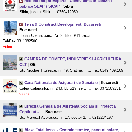
Red Moonlight Experts - Consultanta in achizitii
publice SEAP / SICAP
|
Sibiu
Sibiu, judetul Sibiu ... 0750412050
Terra & Construct Development, Bucuresti
|
Bucuresti
Ileana Cosanzeana, Nr. 2, Bloc P11, Scar .. ...
Tel/Fax:0311082506
video
CAMERA DE COMERT, INDUSTRIE SI AGRICULTURA
OLT
|
Olt
Str. Nicolae Titulescu, nr. 49, Slatina, .. ... Fax 0249.439.109
Casa Nationala de Asigurari de Sanatate
|
Bucuresti
Calea Calarasilor, nr. 248, bl. S19, se .. ... Fax 0372309231
video
Directia Generala de Asistenta Sociala si Protectia
Copilului -...
|
Bucuresti
Bd. Maresal Averescu, nr. 17, sector 1, ... 0212234197
Alexa Total Instal - Centrale termice, panouri solare,