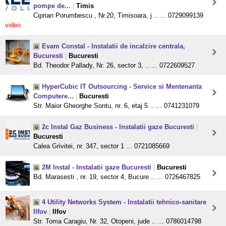
pompe de...
|
Timis
Ciprian Porumbescu , Nr.20, Timisoara, j .. ... 0729099139
video
Evam Constal - Instalatii de incalzire centrala,
Bucuresti
|
Bucuresti
Bd. Theodor Pallady, Nr. 26, sector 3, .. ... 0722609527
HyperCubic IT Outsourcing - Service si Mentenanta
Computere...
|
Bucuresti
Str. Maior Gheorghe Sontu, nr. 6, etaj 5 .. ... 0741231079
2c Instal Gaz Business - Instalatii gaze Bucuresti
|
Bucuresti
Calea Grivitei, nr. 347, sector 1 ... 0721085669
2M Instal - Instalatii gaze Bucuresti
|
Bucuresti
Bd. Marasesti , nr. 19, sector 4, Bucure .. ... 0726467825
4 Utility Networks System - Instalatii tehnico-sanitare
Ilfov
|
Ilfov
Str. Toma Caragiu, Nr. 32, Otopeni, jude .. ... 0786014798