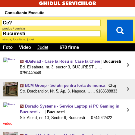
Consultanta Executie
produs / serviciu
strada, localitate, judet
Foto
Video
Judet
678 firme
4Dalviad - Case la Rosu si Case la Cheie
|
Bucuresti
Bd. Elisabeta, nr. 3, sector 3, BUCUREST .. ...
0750440448
BCM Group - Solutii pentru forta de munca
|
Cluj
Str. Dorobantilor, Nr. 5, Ap. 3, Napoca, .. ... 9168688833
Dorado Systems - Service Laptop si PC Gaming in
Bucuresti -...
|
Bucuresti
Str. Alesd, nr. 10, Sector 6, Bucuresti ... 0744922422
video