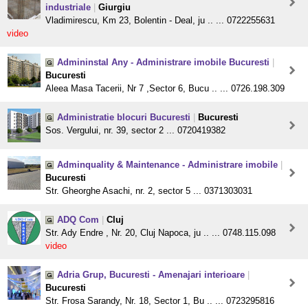
industriale
|
Giurgiu
Vladimirescu, Km 23, Bolentin - Deal, ju .. ... 0722255631
video
Admininstal Any - Administrare imobile Bucuresti
|
Bucuresti
Aleea Masa Tacerii, Nr 7 ,Sector 6, Bucu .. ... 0726.198.309
Administratie blocuri Bucuresti
|
Bucuresti
Sos. Vergului, nr. 39, sector 2 ... 0720419382
Adminquality & Maintenance - Administrare imobile
|
Bucuresti
Str. Gheorghe Asachi, nr. 2, sector 5 ... 0371303031
ADQ Com
|
Cluj
Str. Ady Endre , Nr. 20, Cluj Napoca, ju .. ... 0748.115.098
video
Adria Grup, Bucuresti - Amenajari interioare
|
Bucuresti
Str. Frosa Sarandy, Nr. 18, Sector 1, Bu .. ... 0723295816