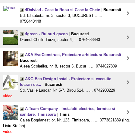
4Dalviad - Case la Rosu si Case la Cheie
|
Bucuresti
Bd. Elisabeta, nr. 3, sector 3, BUCUREST .. ...
0750440448
4green - Rulouri gazon
|
Bucuresti
Drumul Cheile Turzii, sector 4, ... 0764683443
A&A EvoConstruct, Proiectare arhitectura Bucuresti
|
Bucuresti
Aleea Scolarilor, nr. 8, sector 3, Bucur .. ... 0744627809
A&G Eco Design Instal - Proiectare si executie
lucrari de...
|
Bucuresti
Str. Vasile Lascar, Nr. 5-7, Birou 514, .. ... 0742903229
video
A-Team Company - Instalatii electrice, termice si
sanitare, Timisoara
|
Timis
Calea Bogdanestilor, Nr. 123, Timisoara, .. ... 0773821889 (Ing.
Liviu Stefan)
video