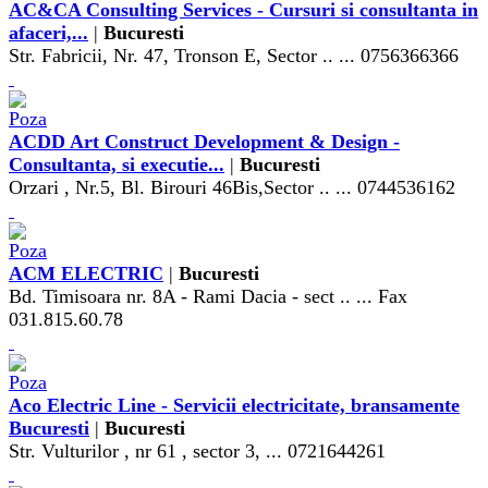
AC&CA Consulting Services - Cursuri si consultanta in
afaceri,...
|
Bucuresti
Str. Fabricii, Nr. 47, Tronson E, Sector .. ... 0756366366
ACDD Art Construct Development & Design -
Consultanta, si executie...
|
Bucuresti
Orzari , Nr.5, Bl. Birouri 46Bis,Sector .. ... 0744536162
ACM ELECTRIC
|
Bucuresti
Bd. Timisoara nr. 8A - Rami Dacia - sect .. ... Fax
031.815.60.78
Aco Electric Line - Servicii electricitate, bransamente
Bucuresti
|
Bucuresti
Str. Vulturilor , nr 61 , sector 3, ... 0721644261