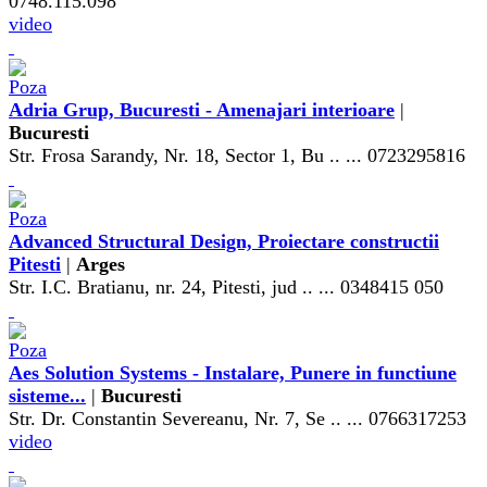
0748.115.098
video
Adria Grup, Bucuresti - Amenajari interioare
|
Bucuresti
Str. Frosa Sarandy, Nr. 18, Sector 1, Bu .. ... 0723295816
Advanced Structural Design, Proiectare constructii
Pitesti
|
Arges
Str. I.C. Bratianu, nr. 24, Pitesti, jud .. ... 0348415 050
Aes Solution Systems - Instalare, Punere in functiune
sisteme...
|
Bucuresti
Str. Dr. Constantin Severeanu, Nr. 7, Se .. ... 0766317253
video