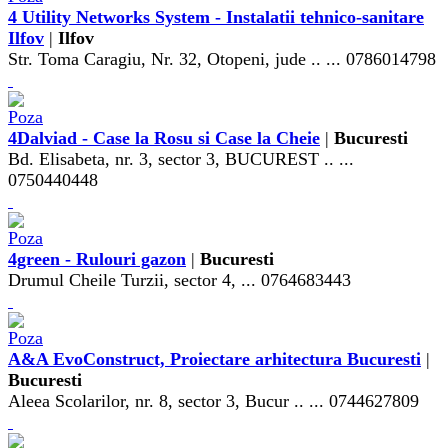
4 Utility Networks System - Instalatii tehnico-sanitare
Ilfov
|
Ilfov
Str. Toma Caragiu, Nr. 32, Otopeni, jude .. ... 0786014798
4Dalviad - Case la Rosu si Case la Cheie
|
Bucuresti
Bd. Elisabeta, nr. 3, sector 3, BUCUREST .. ...
0750440448
4green - Rulouri gazon
|
Bucuresti
Drumul Cheile Turzii, sector 4, ... 0764683443
A&A EvoConstruct, Proiectare arhitectura Bucuresti
|
Bucuresti
Aleea Scolarilor, nr. 8, sector 3, Bucur .. ... 0744627809