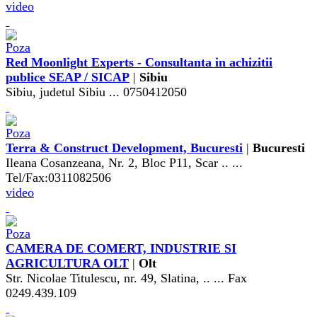
video
Red Moonlight Experts - Consultanta in achizitii
publice SEAP / SICAP
|
Sibiu
Sibiu, judetul Sibiu ... 0750412050
Terra & Construct Development, Bucuresti
|
Bucuresti
Ileana Cosanzeana, Nr. 2, Bloc P11, Scar .. ...
Tel/Fax:0311082506
video
CAMERA DE COMERT, INDUSTRIE SI
AGRICULTURA OLT
|
Olt
Str. Nicolae Titulescu, nr. 49, Slatina, .. ... Fax
0249.439.109