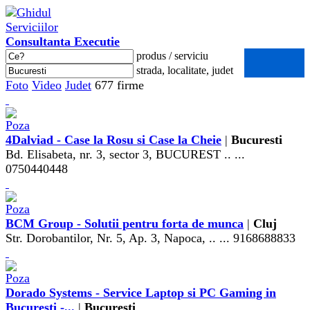
Consultanta Executie
produs / serviciu
strada, localitate, judet
Foto
Video
Judet
677 firme
4Dalviad - Case la Rosu si Case la Cheie
|
Bucuresti
Bd. Elisabeta, nr. 3, sector 3, BUCUREST .. ...
0750440448
BCM Group - Solutii pentru forta de munca
|
Cluj
Str. Dorobantilor, Nr. 5, Ap. 3, Napoca, .. ... 9168688833
Dorado Systems - Service Laptop si PC Gaming in
Bucuresti -...
|
Bucuresti