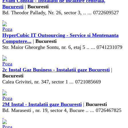
Evam Constal - Instalatii de incalzire centrala,
Bucuresti
|
Bucuresti
Bd. Theodor Pallady, Nr. 26, sector 3, .. ... 0722609527
HyperCubic IT Outsourcing - Service si Mentenanta
Computere...
|
Bucuresti
Str. Maior Gheorghe Sontu, nr. 6, etaj 5 .. ... 0741231079
2c Instal Gaz Business - Instalatii gaze Bucuresti
|
Bucuresti
Calea Grivitei, nr. 347, sector 1 ... 0721085669
2M Instal - Instalatii gaze Bucuresti
|
Bucuresti
Bd. Marasesti , nr. 19, sector 4, Bucure .. ... 0726467825