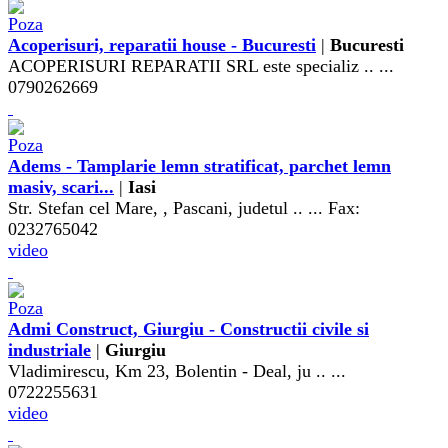
Acoperisuri, reparatii house - Bucuresti
|
Bucuresti
ACOPERISURI REPARATII SRL este specializ .. ...
0790262669
Adems - Tamplarie lemn stratificat, parchet lemn
masiv, scari...
|
Iasi
Str. Stefan cel Mare, , Pascani, judetul .. ... Fax:
0232765042
video
Admi Construct, Giurgiu - Constructii civile si
industriale
|
Giurgiu
Vladimirescu, Km 23, Bolentin - Deal, ju .. ...
0722255631
video