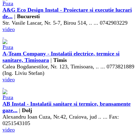
A&G Eco Design Instal - Proiectare si executie lucrari
de...
|
Bucuresti
Str. Vasile Lascar, Nr. 5-7, Birou 514, .. ... 0742903229
video
A-Team Company - Instalatii electrice, termice si
sanitare, Timisoara
|
Timis
Calea Bogdanestilor, Nr. 123, Timisoara, .. ... 0773821889
(Ing. Liviu Stefan)
video
AB Instal - Instalatii sanitare si termice, bransamente
gaze...
|
Dolj
Alexandru Ioan Cuza, Nr.42, Craiova, jud .. ... Fax:
0251543105
video