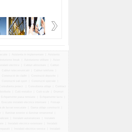
ecutie
|
Asistenta in implementare
|
Asistenta
toturisme break
|
Autoturisme utilitare
|
Avize
talatii electrice
|
Cabluri alimentare
|
Cabluri
|
Cabluri telecomunicatii
|
Cabluri telefonie
|
|
Constructii de cladiri
|
Constructii depozite
|
|
Constructii sali sport
|
Constructii speciale
|
Consultanta proiect
|
Consultanta utilaje
|
Contract
istributie
|
Cutii metalice
|
Cutii scule
|
Drumuri
Echipamente joasa tensiune
|
Echipamente lucru
|
|
Executie instalatii electrice interioare
|
Finisaje
 de lucrari executate
|
Gama utilaje constructii
|
r
|
Iluminat exterior si iluminat ornamental
|
alizare
|
Instalatii automatizare
|
Instalatii
une
|
Instalatii electrice exterioare
|
Instalatii
reparatii
|
Instalatii electrice service
|
Instalatii