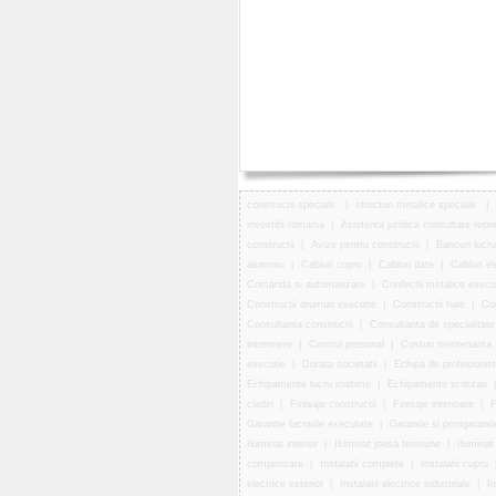
constructii speciale
|
structuri metalice speciale
|
investitii romania
|
Asistenta juridica consultare repr
constructii
|
Avize pentru constructii
|
Bancuri lucru
aluminiu
|
Cabluri cupru
|
Cabluri date
|
Cabluri el
Comanda si automatizare
|
Confectii metalice execu
Constructii drumuri executie
|
Constructii hale
|
Con
Consultanta constructii
|
Consultanta de specialitate
intretinere
|
Control personal
|
Costuri mentenanta
executie
|
Durata societatii
|
Echipa de profesionist
Echipamente lucru inaltime
|
Echipamente si dotari
cladiri
|
Finisaje constructii
|
Finisaje interioare
|
F
Garantie lucrarile executate
|
Garantie si postgaranti
Iluminat interior
|
Iluminat joasa tensiune
|
Iluminat
compensare
|
Instalatii complete
|
Instalatii cupru
electrice exterior
|
Instalatii electrice industriale
|
In