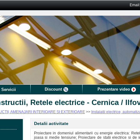
Email
Discount
Prezentare video
 Servicii
ructii, Retele electrice - Cernica / Ilfo
TII, AMENAJARI INTERIOARE SI EXTERIOARE
>>
Instalatii electrice, automatiz
Detalii activitate
Proiectare in domeniul alimentarii cu energie electrica: Rete
joasa si medie tensiune; Proiectare de statii electrice si de in