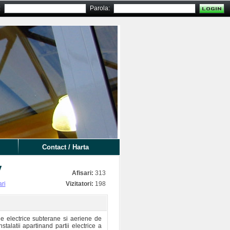
:
Parola:
Contact / Harta
v
Afisari:
313
ari
Vizitatori:
198
le electrice subterane si aeriene de
stalatii apartinand partii electrice a