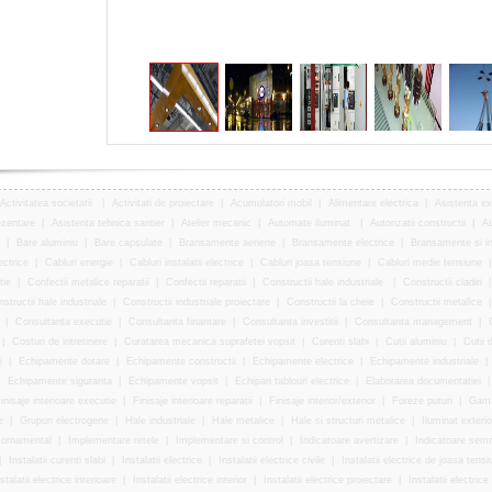
Activitatea societatii
|
Activitati de proiectare
|
Acumulatori mobil
|
Alimentare electrica
|
Asistenta ex
ezentare
|
Asistenta tehnica santier
|
Atelier mecanic
|
Automate iluminat
|
Autorizatii constructii
|
Au
|
Bare aluminiu
|
Bare capsulate
|
Bransamente aeriene
|
Bransamente electrice
|
Bransamente si ins
ectrice
|
Cabluri energie
|
Cabluri instalatii electrice
|
Cabluri joasa tensiune
|
Cabluri medie tensiune
tie
|
Confectii metalice reparatii
|
Confectii reparatii
|
Constructii hale industriale
|
Constructii cladiri
structii hale industriale
|
Constructii industriale proiectare
|
Constructii la cheie
|
Constructii metalice
|
Consultanta executie
|
Consultanta finantare
|
Consultanta investitii
|
Consultanta management
|
|
Costuri de intretinere
|
Curatarea mecanica suprafetei vopsit
|
Curenti slabi
|
Cutii aluminiu
|
Cutii d
i
|
Echipamente dotare
|
Echipamente constructii
|
Echipamente electrice
|
Echipamente industriale
|
|
Echipamente siguranta
|
Echipamente vopsit
|
Echipari tablouri electrice
|
Elaborarea documentatiei
inisaje interioare executie
|
Finisaje interioare reparatii
|
Finisaje interior/exterior
|
Foreze puturi
|
Gama
e
|
Grupuri electrogene
|
Hale industriale
|
Hale metalice
|
Hale si structuri metalice
|
Iluminat exterio
 ornamental
|
Implementare retele
|
Implementare si control
|
Indicatoare avertizare
|
Indicatoare semn
|
Instalatii curenti slabi
|
Instalatii electrice
|
Instalatii electrice civile
|
Instalatii electrice de joasa tensi
stalatii electrice interioare
|
Instalatii electrice interior
|
Instalatii electrice proiectare
|
Instalatii electrice 