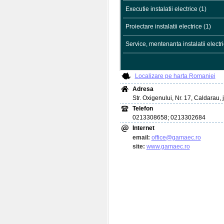
Executie instalatii electrice (1)
Proiectare instalatii electrice (1)
Service, mentenanta instalatii electri
Localizare pe harta Romaniei
Adresa
Str. Oxigenului, Nr. 17, Caldarau, j
Telefon
0213308658; 0213302684
Internet
email:
office@gamaec.ro
site:
www.gamaec.ro