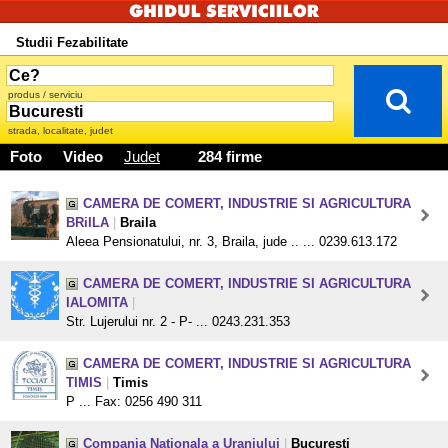
Studii Fezabilitate
produs / serviciu
strada, localitate, judet
Foto
Video
Judet
284 firme
CAMERA DE COMERT, INDUSTRIE SI AGRICULTURA
BRiILA
|
Braila
Aleea Pensionatului, nr. 3, Braila, jude .. ... 0239.613.172
CAMERA DE COMERT, INDUSTRIE SI AGRICULTURA
IALOMITA
|
Str. Lujerului nr. 2 - P- ... 0243.231.353
CAMERA DE COMERT, INDUSTRIE SI AGRICULTURA
TIMIS
|
Timis
P ... Fax: 0256 490 311
Compania Nationala a Uraniului
|
Bucuresti