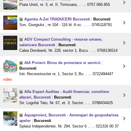
Piata Unirii, nr. 3, et. II, Timisoara, .. ... 0757.066.855
Agentia A-Zet TRADUCERI Bucuresti
|
Bucuresti
Sos. Giurgiului , nr 104 - 116 bl. A sc. .. ... 0745118791
AGV Compact Consulting - resurse umane,
salarizare Bucuresti
|
Bucuresti
Calea Dorobanti, Nr. 228, sector 1, Bucu .. ... 0768136514
AIA Proiect- Birou de proiectare si servicii
|
Bucuresti
Intr. Reconstructiei nr. 1, Sector 3, Bu .. ... 0722494447
video
Alfa Expert Auditax - Audit financiar, consiliere
afaceri, Bucuresti
|
Bucuresti
Str. Logofat Tatu, Nr. 67, et. 3, Sector .. ... 0788434425
Aquaproiect, Bucuresti - Amenajari de gospodarirea
apelor
|
Bucuresti
Splaiul Independentei, Nr. 294, Sector 6 .. ... 021316 00 37