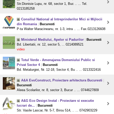
Str.Dionisie Lupu, nr. 68, sector 1, Buc .. ... Tel.
0213185258
Consiliul National al Intreprinderilor Mici si Mijlocii
din Romania
|
Bucuresti
P-ta Walter Maracineanu, nr. 1-3, intra .. ... Fax.0213126608
Ministerul Mediului, Apelor si Padurilor
|
Bucuresti
Bd. Libertatii, nr. 12, sector 5, ... 0214089521
video
Totul Verde - Amenajarea Domeniului Public si
Privat Sector 4
|
Bucuresti
Bd. Metalurgiei, Nr. 12-18, Sector 4, Bu .. ... 0213322416
A&A EvoConstruct, Proiectare arhitectura Bucuresti
|
Bucuresti
Aleea Scolarilor, nr. 8, sector 3, Bucur .. ... 0744627809
A&G Eco Design Instal - Proiectare si executie
lucrari de...
|
Bucuresti
Str. Vasile Lascar, Nr. 5-7, Birou 514, .. ... 0742903229