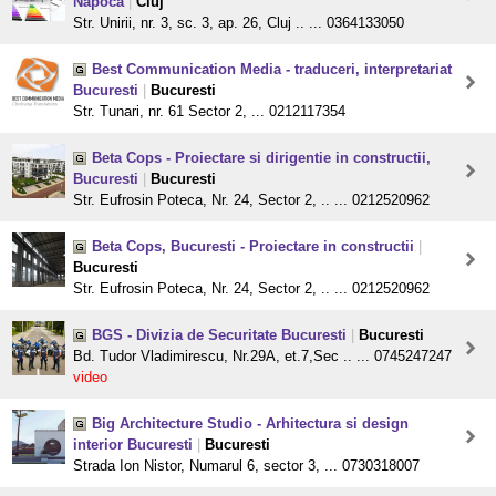
Napoca
|
Cluj
Str. Unirii, nr. 3, sc. 3, ap. 26, Cluj .. ... 0364133050
Best Communication Media - traduceri, interpretariat
Bucuresti
|
Bucuresti
Str. Tunari, nr. 61 Sector 2, ... 0212117354
Beta Cops - Proiectare si dirigentie in constructii,
Bucuresti
|
Bucuresti
Str. Eufrosin Poteca, Nr. 24, Sector 2, .. ... 0212520962
Beta Cops, Bucuresti - Proiectare in constructii
|
Bucuresti
Str. Eufrosin Poteca, Nr. 24, Sector 2, .. ... 0212520962
BGS - Divizia de Securitate Bucuresti
|
Bucuresti
Bd. Tudor Vladimirescu, Nr.29A, et.7,Sec .. ... 0745247247
video
Big Architecture Studio - Arhitectura si design
interior Bucuresti
|
Bucuresti
Strada Ion Nistor, Numarul 6, sector 3, ... 0730318007