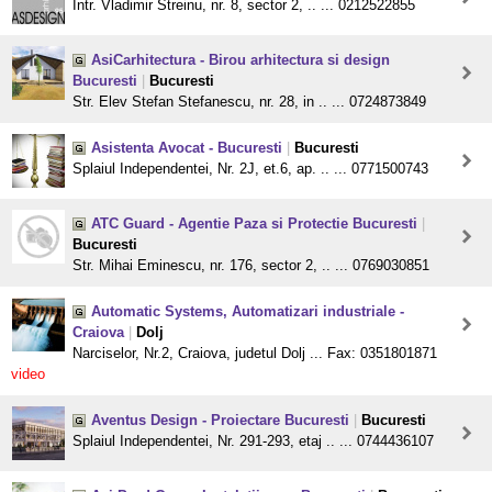
Intr. Vladimir Streinu, nr. 8, sector 2, .. ... 0212522855
AsiCarhitectura - Birou arhitectura si design
Bucuresti
|
Bucuresti
Str. Elev Stefan Stefanescu, nr. 28, in .. ... 0724873849
Asistenta Avocat - Bucuresti
|
Bucuresti
Splaiul Independentei, Nr. 2J, et.6, ap. .. ... 0771500743
ATC Guard - Agentie Paza si Protectie Bucuresti
|
Bucuresti
Str. Mihai Eminescu, nr. 176, sector 2, .. ... 0769030851
Automatic Systems, Automatizari industriale -
Craiova
|
Dolj
Narciselor, Nr.2, Craiova, judetul Dolj ... Fax: 0351801871
video
Aventus Design - Proiectare Bucuresti
|
Bucuresti
Splaiul Independentei, Nr. 291-293, etaj .. ... 0744436107