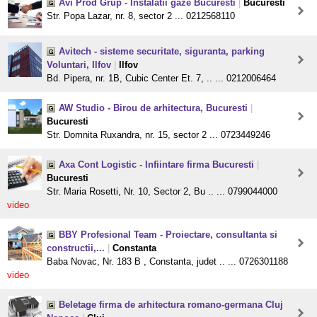
Avi Prod Grup - Instalatii gaze Bucuresti
|
Bucuresti
Str. Popa Lazar, nr. 8, sector 2 ... 0212568110
Avitech - sisteme securitate, siguranta, parking
Voluntari, Ilfov
|
Ilfov
Bd. Pipera, nr. 1B, Cubic Center Et. 7, .. ... 0212006464
AW Studio - Birou de arhitectura, Bucuresti
|
Bucuresti
Str. Domnita Ruxandra, nr. 15, sector 2 ... 0723449246
Axa Cont Logistic - Infiintare firma Bucuresti
|
Bucuresti
Str. Maria Rosetti, Nr. 10, Sector 2, Bu .. ... 0799044000
video
BBY Profesional Team - Proiectare, consultanta si
constructii,...
|
Constanta
Baba Novac, Nr. 183 B , Constanta, judet .. ... 0726301188
video
Beletage firma de arhitectura romano-germana Cluj