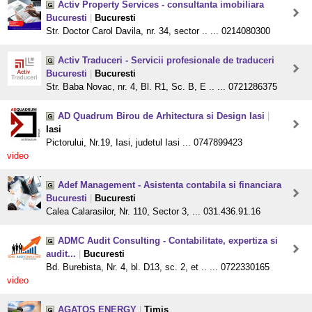
Activ Property Services - consultanta imobiliara
Bucuresti
|
Bucuresti
Str. Doctor Carol Davila, nr. 34, sector .. ... 0214080300
Activ Traduceri - Servicii profesionale de traduceri
Bucuresti
|
Bucuresti
Str. Baba Novac, nr. 4, Bl. R1, Sc. B, E .. ... 0721286375
AD Quadrum Birou de Arhitectura si Design Iasi
|
Iasi
Pictorului, Nr.19, Iasi, judetul Iasi ... 0747899423
video
Adef Management - Asistenta contabila si financiara
Bucuresti
|
Bucuresti
Calea Calarasilor, Nr. 110, Sector 3, ... 031.436.91.16
ADMC Audit Consulting - Contabilitate, expertiza si
audit...
|
Bucuresti
Bd. Burebista, Nr. 4, bl. D13, sc. 2, et .. ... 0722330165
video
AGATOS ENERGY
|
Timis