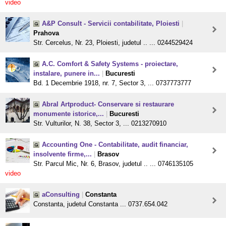
video
A&P Consult - Servicii contabilitate, Ploiesti
|
Prahova
Str. Cercelus, Nr. 23, Ploiesti, judetul .. ... 0244529424
A.C. Comfort & Safety Systems - proiectare,
instalare, punere in...
|
Bucuresti
Bd. 1 Decembrie 1918, nr. 7, Sector 3, ... 0737773777
Abral Artproduct- Conservare si restaurare
monumente istorice,...
|
Bucuresti
Str. Vulturilor, N. 38, Sector 3, ... 0213270910
Accounting One - Contabilitate, audit financiar,
insolvente firme,...
|
Brasov
Str. Parcul Mic, Nr. 6, Brasov, judetul .. ... 0746135105
video
aConsulting
|
Constanta
Constanta, judetul Constanta ... 0737.654.042