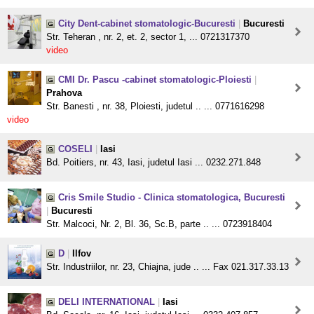
City Dent-cabinet stomatologic-Bucuresti
|
Bucuresti
Str. Teheran , nr. 2, et. 2, sector 1, ... 0721317370
video
CMI Dr. Pascu -cabinet stomatologic-Ploiesti
|
Prahova
Str. Banesti , nr. 38, Ploiesti, judetul .. ... 0771616298
video
COSELI
|
Iasi
Bd. Poitiers, nr. 43, Iasi, judetul Iasi ... 0232.271.848
Cris Smile Studio - Clinica stomatologica, Bucuresti
|
Bucuresti
Str. Malcoci, Nr. 2, Bl. 36, Sc.B, parte .. ... 0723918404
D
|
Ilfov
Str. Industriilor, nr. 23, Chiajna, jude .. ... Fax 021.317.33.13
DELI INTERNATIONAL
|
Iasi