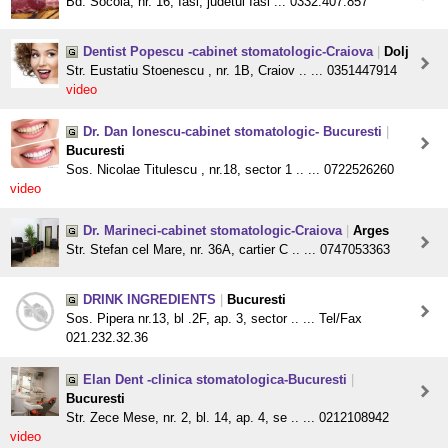
Bd. Socola, nr. 16, Iasi, judetul Iasi ... 0332.407.857
Dentist Popescu -cabinet stomatologic-Craiova
|
Dolj
Str. Eustatiu Stoenescu , nr. 1B, Craiov .. ... 0351447914
video
Dr. Dan Ionescu-cabinet stomatologic- Bucuresti
|
Bucuresti
Sos. Nicolae Titulescu , nr.18, sector 1 .. ... 0722526260
video
Dr. Marineci-cabinet stomatologic-Craiova
|
Arges
Str. Stefan cel Mare, nr. 36A, cartier C .. ... 0747053363
DRINK INGREDIENTS
|
Bucuresti
Sos. Pipera nr.13, bl .2F, ap. 3, sector .. ... Tel/Fax
021.232.32.36
Elan Dent -clinica stomatologica-Bucuresti
|
Bucuresti
Str. Zece Mese, nr. 2, bl. 14, ap. 4, se .. ... 0212108942
video