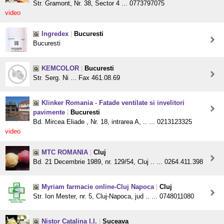
Str. Gramont, Nr. 38, Sector 4 ... 0773797075
video
Ingredex
|
Bucuresti
Bucuresti
KEMCOLOR
|
Bucuresti
Str. Serg. Ni ... Fax 461.08.69
Klinker Romania - Fatade ventilate si invelitori
pavimente
|
Bucuresti
Bd. Mircea Eliade , Nr. 18, intrarea A, .. ... 0213123325
video
MTC ROMANIA
|
Cluj
Bd. 21 Decembrie 1989, nr. 129/54, Cluj .. ... 0264.411.398
Myriam farmacie online-Cluj Napoca
|
Cluj
Str. Ion Mester, nr. 5, Cluj-Napoca, jud .. ... 0748011080
Nistor Catalina I.I.
|
Suceava