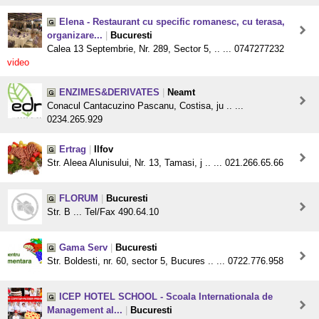
Elena - Restaurant cu specific romanesc, cu terasa,
organizare...
|
Bucuresti
Calea 13 Septembrie, Nr. 289, Sector 5, .. ... 0747277232
video
ENZIMES&DERIVATES
|
Neamt
Conacul Cantacuzino Pascanu, Costisa, ju .. ...
0234.265.929
Ertrag
|
Ilfov
Str. Aleea Alunisului, Nr. 13, Tamasi, j .. ... 021.266.65.66
FLORUM
|
Bucuresti
Str. B ... Tel/Fax 490.64.10
Gama Serv
|
Bucuresti
Str. Boldesti, nr. 60, sector 5, Bucures .. ... 0722.776.958
ICEP HOTEL SCHOOL - Scoala Internationala de
Management al...
|
Bucuresti