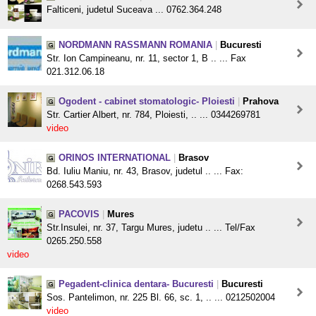
Falticeni, judetul Suceava ... 0762.364.248
NORDMANN RASSMANN ROMANIA
|
Bucuresti
Str. Ion Campineanu, nr. 11, sector 1, B .. ... Fax
021.312.06.18
Ogodent - cabinet stomatologic- Ploiesti
|
Prahova
Str. Cartier Albert, nr. 784, Ploiesti, .. ... 0344269781
video
ORINOS INTERNATIONAL
|
Brasov
Bd. Iuliu Maniu, nr. 43, Brasov, judetul .. ... Fax:
0268.543.593
PACOVIS
|
Mures
Str.Insulei, nr. 37, Targu Mures, judetu .. ... Tel/Fax
0265.250.558
video
Pegadent-clinica dentara- Bucuresti
|
Bucuresti
Sos. Pantelimon, nr. 225 Bl. 66, sc. 1, .. ... 0212502004
video