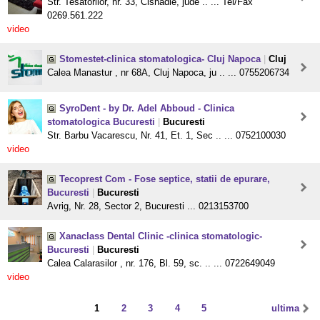
Str. Tesatorilor, nr. 33, Cisnadie, jude .. ... Tel/Fax
0269.561.222
video
Stomestet-clinica stomatologica- Cluj Napoca
|
Cluj
Calea Manastur , nr 68A, Cluj Napoca, ju .. ... 0755206734
SyroDent - by Dr. Adel Abboud - Clinica
stomatologica Bucuresti
|
Bucuresti
Str. Barbu Vacarescu, Nr. 41, Et. 1, Sec .. ... 0752100030
video
Tecoprest Com - Fose septice, statii de epurare,
Bucuresti
|
Bucuresti
Avrig, Nr. 28, Sector 2, Bucuresti ... 0213153700
Xanaclass Dental Clinic -clinica stomatologic-
Bucuresti
|
Bucuresti
Calea Calarasilor , nr. 176, Bl. 59, sc. .. ... 0722649049
video
1
2
3
4
5
ultima