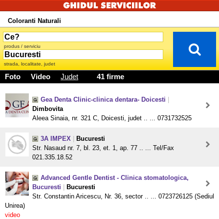
Coloranti Naturali
produs / serviciu
strada, localitate, judet
Foto
Video
Judet
41 firme
Gea Denta Clinic-clinica dentara- Doicesti
|
Dimbovita
Aleea Sinaia, nr. 321 C, Doicesti, judet .. ... 0731732525
3A IMPEX
|
Bucuresti
Str. Nasaud nr. 7, bl. 23, et. 1, ap. 77 .. ... Tel/Fax
021.335.18.52
Advanced Gentle Dentist - Clinica stomatologica,
Bucuresti
|
Bucuresti
Str. Constantin Aricescu, Nr. 36, sector .. ... 0723726125 (Sediul
Unirea)
video