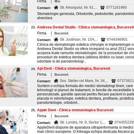
|
Firma
Ilfov
Str. Amurgului, Nr. 61,...
0771181960
Contact:
Stomatologie generala, Ortodontie, pedodontie, parodontolog
alveolara
Andreea Dental Studio - Clinica stomatologica, Bucuresti
23.
|
Firma
Bucuresti
Str. Justinian, Nr. 15A,...
0744346901
Contact:
Clinica de stomatologie estetica chirurgie si implantologie
Andreea Dental Studio va ofera incepand cu anul 2012 servi
acopera toate ramurile stomatologiei: de la proceduri de chir
proceduri de estetica dentara (albirea dintilor cu laser, coro
odontale si de parodontologi...
Api Dent - Clinica stomatologica, Bucuresti
24.
|
Firma
Bucuresti
Sos. Stefan cel Mare, Nr. 34,...
073739211
Contact:
Suntem o echipa formata din medici stomatologi tineri, car
tehnologii si planuri de tratament, in functie de necesitatile
personalizate, gandite special pentru fiecare pacient in parte
placuta in odontologie, estetica dentara, profilaxie, protetic
parodontologie, ortodont...
Apple Dent - Clinica stomatologica Bucuresti
25.
|
Firma
Bucuresti
Str. Londra, Nr. 9, Sector 1,...
074455229
Contact:
AppleDent dispune de aparatura ultraperformanta si medici cu
mari clinici europene. O întreaga echipa dedicata fiecarui pa