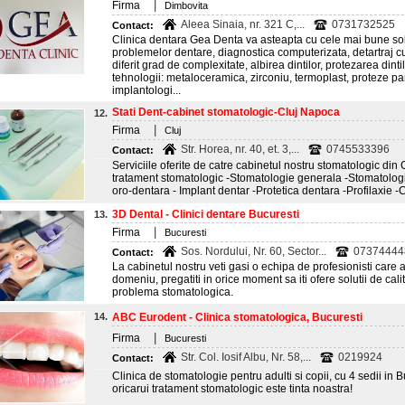
|
Firma
Dimbovita
Aleea Sinaia, nr. 321 C,...
0731732525
Contact:
Clinica dentara Gea Denta va asteapta cu cele mai bune solu
problemelor dentare, diagnostica computerizata, detartraj cu 
diferit grad de complexitate, albirea dintilor, protezarea din
tehnologii: metaloceramica, zirconiu, termoplast, proteze parti
implantologi...
Stati Dent-cabinet stomatologic-Cluj Napoca
12.
|
Firma
Cluj
Str. Horea, nr. 40, et. 3,...
0745533396
Contact:
Serviciile oferite de catre cabinetul nostru stomatologic din 
tratament stomatologic -Stomatologie generala -Stomatologi
oro-dentara - Implant dentar -Protetica dentara -Profilaxie 
3D Dental - Clinici dentare Bucuresti
13.
|
Firma
Bucuresti
Sos. Nordului, Nr. 60, Sector...
07374444
Contact:
La cabinetul nostru veti gasi o echipa de profesionisti care
domeniu, pregatiti in orice moment sa iti ofere solutii de cal
problema stomatologica.
14.
ABC Eurodent - Clinica stomatologica, Bucuresti
|
Firma
Bucuresti
Str. Col. Iosif Albu, Nr. 58,...
0219924
Contact:
Clinica de stomatologie pentru adulti si copii, cu 4 sedii in 
oricarui tratament stomatologic este tinta noastra!