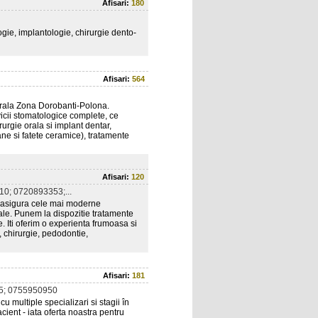
Afisari:
180
ie, implantologie, chirurgie dento-
Afisari:
564
 orala Zona Dorobanti-Polona.
cii stomatologice complete, ce
urgie orala si implant dentar,
ane si fatete ceramice), tratamente
Afisari:
120
0; 0720893353;...
e asigura cele mai moderne
 tale. Punem la dispozitie tratamente
. Iti oferim o experienta frumoasa si
a, chirurgie, pedodontie,
Afisari:
181
5; 0755950950
 multiple specializari si stagii în
cient - iata oferta noastra pentru