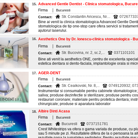
Advanced Gentle Dentist - Clinica stomatologica, Bucure
15.
|
Firma
Bucuresti
Str. Constantin Aricescu, Nr....
072677337
Contact:
Bine ai venit la clinica stomatologica Advanced Gentle Denti
stomatologica de tip one-stop care ofera servicii si tratamen
ajutorul laserului.
16.
Aesthetics One by Dr. Ionescu-clinica stomatologica - Bu
|
Firma
Bucuresti
Str. Bucovina, nr. 2, sc.2,...
0371101101
Contact:
Bine ati venit la aesthetics ONE, centru de excelenta specia
estetica dentara si dento-faciala, implantologie orala si mic
AGER-DENT
17.
|
Firma
Bucuresti
Str. Ceaikovski, Nr. 8,...
0749120932; 073
Contact:
Instrumentar si consumabile pentru cabinete stomatologice;
saliva; produse dezinfectie si sterilizare; produse pentru c
restaurari coronare; materiale pentru protetica dentara; inst
chirurgicale; produse si aparatura laborator
Albire Dinti Acasa
18.
|
Firma
Bucuresti
Bucuresti
0737151781
Contact:
Crest Whitestrips va ofera o gama variata de produse, cu plas
sau 5 minute pe zi. Rezultatele difera de la o persoana la al
rezultate pana la jumatatea sedintelor. Pentru rezultate ma