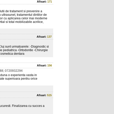
Afisari:
171
tii de tratament si prevenire a
ultrasunet, tratamentul dintilor de
tilor cu aplicarea celor mai moderne
al si total mobilizabile acrilice,
Afisari:
137
Cluj sunt urmatoarele: -Diagnostic si
e pediatrica -Ortodontie -Chirurgie
-Cosmetica dentara
Afisari:
156
88; 0720932294
 aduna o experienta vasta in
itate superioara pentru orice
Afisari:
515
Bucuresti. Finalizarea cu succes a