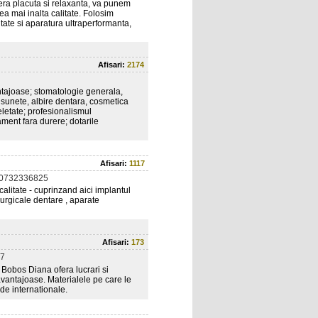
fera placuta si relaxanta, va punem
a mai inalta calitate. Folosim
tate si aparatura ultraperformanta,
Afisari:
2174
antajoase; stomatologie generala,
ra sunete, albire dentara, cosmetica
heletate; profesionalismul
ment fara durere; dotarile
Afisari:
1117
 0732336825
alitate - cuprinzand aici implantul
rurgicale dentare , aparate
Afisari:
173
7
Bobos Diana ofera lucrari si
avantajoase. Materialele pe care le
rde internationale.