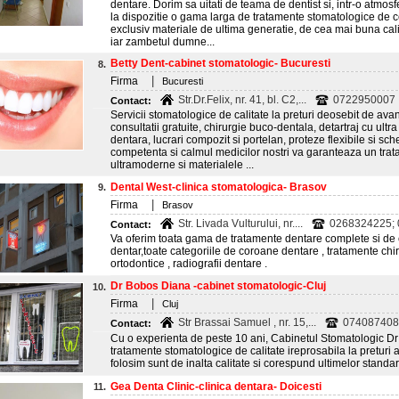
dentare. Dorim sa uitati de teama de dentist si, intr-o atmos
la dispozitie o gama larga de tratamente stomatologice de ce
exclusiv materiale de ultima generatie, de cea mai buna cali
iar zambetul dumne...
Betty Dent-cabinet stomatologic- Bucuresti
8.
|
Firma
Bucuresti
Str.Dr.Felix, nr. 41, bl. C2,...
0722950007
Contact:
Servicii stomatologice de calitate la preturi deosebit de av
consultatii gratuite, chirurgie buco-dentala, detartraj cu ult
dentara, lucrari compozit si portelan, proteze flexibile si sc
competenta si calmul medicilor nostri va garanteaza un trata
ultramoderne si materialele ...
Dental West-clinica stomatologica- Brasov
9.
|
Firma
Brasov
Str. Livada Vulturului, nr....
0268324225;
Contact:
Va oferim toata gama de tratamente dentare complete si de c
dentar,toate categoriile de coroane dentare , tratamente chi
ortodontice , radiografii dentare .
Dr Bobos Diana -cabinet stomatologic-Cluj
10.
|
Firma
Cluj
Str Brassai Samuel , nr. 15,...
074087408
Contact:
Cu o experienta de peste 10 ani, Cabinetul Stomatologic Dr 
tratamente stomatologice de calitate ireprosabila la preturi 
folosim sunt de inalta calitate si corespund ultimelor standa
Gea Denta Clinic-clinica dentara- Doicesti
11.