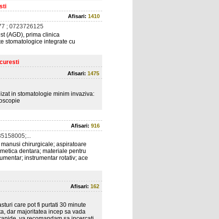
sti
Afisari:
1410
7 ; 0723726125
st (AGD), prima clinica
te stomatologice integrate cu
curesti
Afisari:
1475
lizat in stomatologie minim invaziva:
roscopie
Afisari:
916
5158005;...
 manusi chirurgicale; aspiratoare
osmetica dentara; materiale pentru
rumentar; instrumentar rotativ; ace
Afisari:
162
turi care pot fi purtati 30 minute
ta, dar majoritatea incep sa vada
i rapide, va recomandam sa incercati