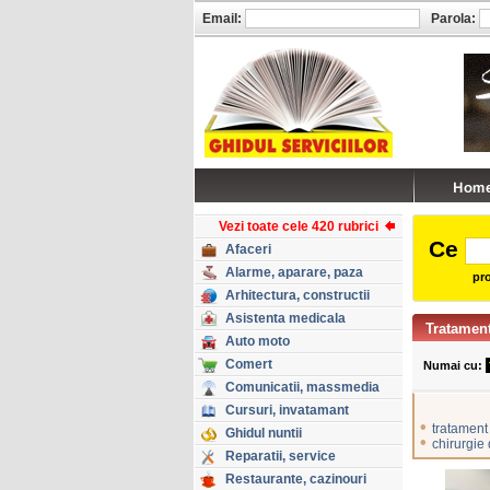
Email:
Parola:
Vezi toate cele 420 rubrici
Ce
Afaceri
Alarme, aparare, paza
pro
Arhitectura, constructii
Asistenta medicala
Tratament
Auto moto
Comert
Numai cu:
Comunicatii, massmedia
Cursuri, invatamant
•
tratament 
Ghidul nuntii
•
chirurgie
Reparatii, service
Restaurante, cazinouri