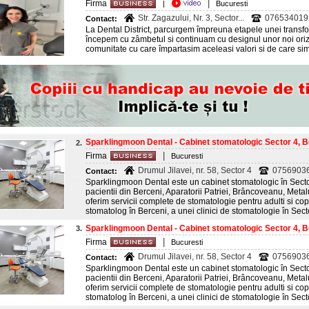
|
Firma
|
Bucuresti
Str. Zagazului, Nr. 3, Sector...
076534019
Contact:
La Dental District, parcurgem împreuna etapele unei transfor
începem cu zâmbetul si continuam cu designul unor noi ori
comunitate cu care împartasim aceleasi valori si de care si
Sparklingmoon Dental - Cabinet stomatologic Sector 4, Be
2.
|
Firma
Bucuresti
Drumul Jilavei, nr. 58, Sector 4
0756903
Contact:
Sparklingmoon Dental este un cabinet stomatologic în Sector
pacientii din Berceni, Aparatorii Patriei, Brâncoveanu, Meta
oferim servicii complete de stomatologie pentru adulti si cop
stomatolog în Berceni, a unei clinici de stomatologie în Secto
Sparklingmoon Dental - Cabinet stomatologic Sector 4, Be
3.
|
Firma
Bucuresti
Drumul Jilavei, nr. 58, Sector 4
0756903
Contact:
Sparklingmoon Dental este un cabinet stomatologic în Sector
pacientii din Berceni, Aparatorii Patriei, Brâncoveanu, Meta
oferim servicii complete de stomatologie pentru adulti si cop
stomatolog în Berceni, a unei clinici de stomatologie în Secto