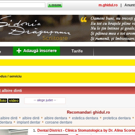
m.ghidul.ro
|
Anuntu
Tarife
dus / serviciu
 albire dinti
-- alege judet --
foto
video
Recomandari ghidul.ro
•
•
•
•
•
albire dinti
albire dinti
albire dentara
estetica dentara
protetica dentara
•
•
 dentara
implant dentar
coroane dentare
Dental District - Clinica Stomatologica by Dr. Alina Scortea
1.