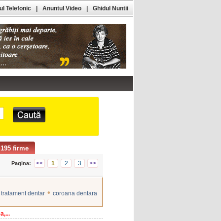
l Telefonic
|
Anuntul Video
|
Ghidul Nuntii
195 firme
<<
1
2
3
>>
Pagina:
•
tratament dentar
coroana dentara
,...