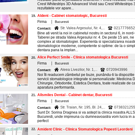
Crest Whitestrips 3D Advanced Vivid sau Crest Whitestrips 3
rezultatele vor apare...
Aldent - Cabinet stomatologic, Bucuresti
19.
|
Firma
Bucuresti
Str. Valea Argesului, Nr. 4,...
0217776652;
Contact:
Bine ati venit la noi in cabinetul nostru in sectorul 6, in nord
Taberei pe strada Valea Argesului nr. 4. De peste 15 ani, n
complex al stomatologiei. Experienta si specializarea noastra
stomatologice moderne, competente si optime: de la o simpla
dentara pana la implan...
Alice Perfect Smile - Clinica stomatologica Bucuresti
20.
|
Firma
Bucuresti
Aleea Livezilor, Nr. 1,...
0720943996
Contact:
Noi îti readucem zâmbetul pe buze, punându-ti la dispozitie
servicii stomatologice integrate si personalizate: Medicina
Chirurgie, Ortodontie, Estetica Dentara, toate realizate de cat
aparatura performanta.
Allsmiles Dental - Cabinet dentar, Bucuresti
21.
|
Firma
Bucuresti
Str. Traian, Nr. 195, Bl. 24,...
073832125
Contact:
Sunt Dr. Sorina Dragnea si va astept la clinica noastra AL
Bucuresti, unde impreuna cu dumneavoastra vom lucra in a 
perfect
22.
Amident Clinic - Clinica Stomatologica Popesti Leordeni