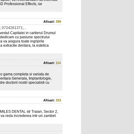
D Professional Effects, iar
Afisari:
399
 0724261371;...
-vestul Capitalei in cartierul Drumul
e dedicam cu pasiune spectrului
 va asigura toate ingrijirile
 extractie dentara, la estetica
Afisari:
114
 o gama completa si variata de
 Dentara Generala, Implantologie,
re doctorii nostri specialisti cu
Afisari:
333
5
LSMILES DENTAL str Traian, Sector 2,
va reda increderea intr-un zambet