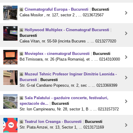
Cinematograful Europa - Bucuresti
|
Bucuresti
Calea Mosilor , nr. 127, sector 2 , ... 0213672567
Hollywood Multiplex - Cinematograf Bucuresti
|
Bucuresti
Calea Vitan, nr. 55-59 (incinta Bucures .. ... 0213277020
Movieplex - cinematograf Bucuresti
|
Bucuresti
Bd.Timisoara, nr. 26 (Plaza Romania), et .. ... 0214310000
Muzeul Tehnic Profesor Inginer Dimitrie Leonida -
Bucuresti
|
Bucuresti
Str. G-ral Candiano Popescu, nr. 2, sec .. ... 0213369399
Sala Palatului - gazduire concerte, festivaluri,
spectacole de...
|
Bucuresti
Str. Ion Campineanu, Nr. 28, sector 1, B .. ... 0213157372
Teatrul Ion Creanga - Bucuresti
|
Bucuresti
Str. Piata Amzei, nr. 13, Sector 1, ... 0213171169