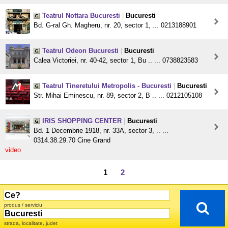
Teatrul Nottara Bucuresti
|
Bucuresti
Bd. G-ral Gh. Magheru, nr. 20, sector 1, ... 0213188901
Teatrul Odeon Bucuresti
|
Bucuresti
Calea Victoriei, nr. 40-42, sector 1, Bu .. ... 0738823583
Teatrul Tineretului Metropolis - Bucuresti
|
Bucuresti
Str. Mihai Eminescu, nr. 89, sector 2, B .. ... 0212105108
IRIS SHOPPING CENTER
|
Bucuresti
Bd. 1 Decembrie 1918, nr. 33A, sector 3, .. ...
0314.38.29.70 Cine Grand
video
1
2
produs / serviciu
strada, localitate, judet