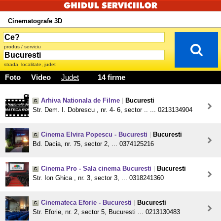
Cinematografe 3D
produs / serviciu
strada, localitate, judet
Foto
Video
Judet
14 firme
Arhiva Nationala de Filme
|
Bucuresti
Str. Dem. I. Dobrescu , nr. 4- 6, sector .. ... 0213134904
Cinema Elvira Popescu - Bucuresti
|
Bucuresti
Bd. Dacia, nr. 75, sector 2, ... 0374125216
Cinema Pro - Sala cinema Bucuresti
|
Bucuresti
Str. Ion Ghica , nr. 3, sector 3, ... 0318241360
Cinemateca Eforie - Bucuresti
|
Bucuresti
Str. Eforie, nr. 2, sector 5, Bucuresti ... 0213130483