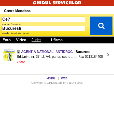
Centre Metadona
produs / serviciu
strada, localitate, judet
Foto
Video
Judet
1 firma
AGENTIA NATIONALi ANTIDROG
|
Bucuresti
Bd.Unirii, nr. 37, bl. A4, parter, secto .. ... Fax 0213184400
video
MOBIL
|
WEB
Copyright © GHIDUL SERVICIILOR 2026