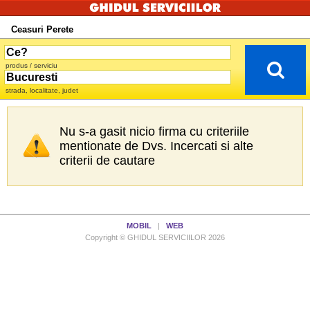
Ceasuri Perete
produs / serviciu
strada, localitate, judet
Nu s-a gasit nicio firma cu criteriile
mentionate de Dvs. Incercati si alte
criterii de cautare
MOBIL
|
WEB
Copyright © GHIDUL SERVICIILOR 2026