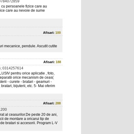
0784072859
 cu persoanele fizice care au
dice care au nevoie de sume
Afisari:
100
i mecanice, pendule. Ascutit cutite
Afisari:
188
; 0314257614
LUSIV pentru orice aplicatie , foto,
Reparatii orice mecanism de ceas(
terii - curele - bratari - geamuri -
ratari, bijuterii, etc. 5- Mai oferim
Afisari:
288
1200
erat al ceasurilor.De peste 20 de ani,
cii de montare a oricarui tip de
de bratari si accesorii. Program L-V