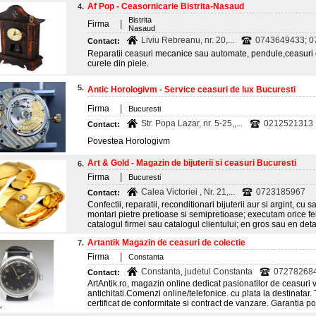
Af Pop - Ceasornicarie Bistrita-Nasaud
4.
Bistrita
|
Firma
Nasaud
Liviu Rebreanu, nr. 20,...
0743649433; 
Contact:
Reparatii ceasuri mecanice sau automate, pendule,ceasuri c
curele din piele.
5.
Antic Horologivm - Service ceasuri de lux Bucuresti
|
Firma
Bucuresti
Str. Popa Lazar, nr. 5-25,,...
0212521313
Contact:
Povestea Horologivm
Art & Gold - Magazin de bijuterii si ceasuri Bucuresti
6.
|
Firma
Bucuresti
Calea Victoriei , Nr. 21,...
0723185967
Contact:
Confectii, reparatii, reconditionari bijuterii aur si argint, cu s
montari pietre pretioase si semipretioase; executam orice f
catalogul firmei sau catalogul clientului; en gros sau en deta
Artantik Magazin de ceasuri de colectie
7.
|
Firma
Constanta
Constanta, judetul Constanta
07278268
Contact:
ArtAntik.ro, magazin online dedicat pasionatilor de ceasuri v
antichitati.Comenzi online/telefonice. cu plata la destinatar. 
certificat de conformitate si contract de vanzare. Garantia pos