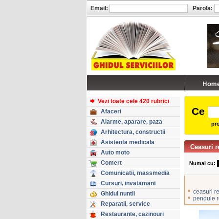
Email:
Parola:
Vezi toate cele 420 rubrici
Ce
Afaceri
Alarme, aparare, paza
pro
Arhitectura, constructii
Asistenta medicala
Ceasuri r
Auto moto
Comert
Numai cu:
Comunicatii, massmedia
Cursuri, invatamant
•
ceasuri re
Ghidul nuntii
•
pendule r
Reparatii, service
Restaurante, cazinouri