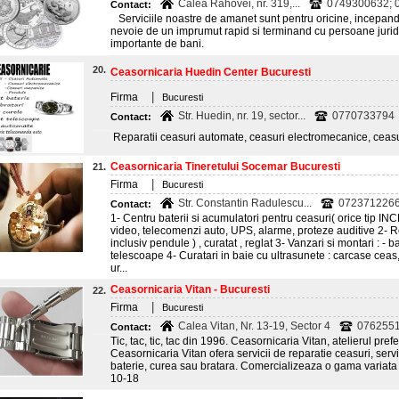
Calea Rahovei, nr. 319,...
0749300632; 
Contact:
Serviciile noastre de amanet sunt pentru oricine, incepand
nevoie de un imprumut rapid si terminand cu persoane juri
importante de bani.
20.
Ceasornicaria Huedin Center Bucuresti
|
Firma
Bucuresti
Str. Huedin, nr. 19, sector...
0770733794
Contact:
Reparatii ceasuri automate, ceasuri electromecanice, ceasur
Ceasornicaria Tineretului Socemar Bucuresti
21.
|
Firma
Bucuresti
Str. Constantin Radulescu...
0723712266
Contact:
1- Centru baterii si acumulatori pentru ceasuri( orice tip INC
video, telecomenzi auto, UPS, alarme, proteze auditive 2- 
inclusiv pendule ) , curatat , reglat 3- Vanzari si montari : - ba
telescoape 4- Curatari in baie cu ultrasunete : carcase ceas, b
ur...
Ceasornicaria Vitan - Bucuresti
22.
|
Firma
Bucuresti
Calea Vitan, Nr. 13-19, Sector 4
076255
Contact:
Tic, tac, tic, tac din 1996. Ceasornicaria Vitan, atelierul pref
Ceasornicaria Vitan ofera servicii de reparatie ceasuri, servi
baterie, curea sau bratara. Comercializeaza o gama variata 
10-18