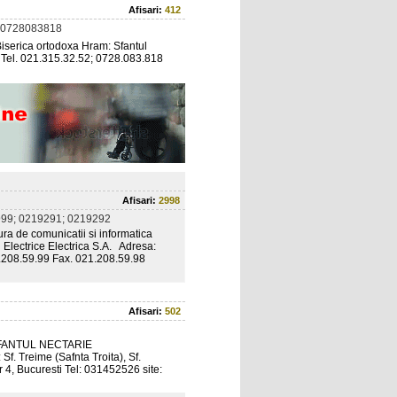
Afisari:
412
 0728083818
erica ortodoxa Hram: Sfantul
ti Tel. 021.315.32.52; 0728.083.818
Afisari:
2998
99; 0219291; 0219292
ctura de comunicatii si informatica
 Electrice Electrica S.A. Adresa:
. 021.208.59.99 Fax. 021.208.59.98
Afisari:
502
SFANTUL NECTARIE
 Treime (Safnta Troita), Sf.
 4, Bucuresti Tel: 031452526 site: