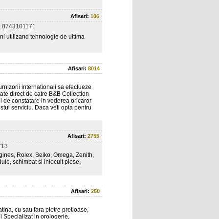
Afisari:
106
; 0743101171
ni utilizand tehnologie de ultima
Afisari:
8014
rnizorii internationali sa efectueze
tate direct de catre B&B Collection
ul de constatare in vederea oricaror
stui serviciu. Daca veti opta pentru
Afisari:
2755
713
ngines, Rolex, Seiko, Omega, Zenith,
le, schimbat si inlocuit piese,
Afisari:
250
atina, cu sau fara pietre pretioase,
i Specializat in orologerie,