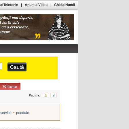
l Telefonic
|
Anuntul Video
|
Ghidul Nuntii
70 firme
1
2
Pagina:
•
 service
pendule