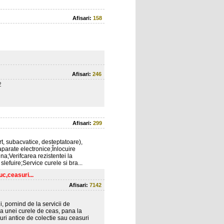
Afisari:
158
Afisari:
246
2
Afisari:
299
ort, subacvatice, desteptatoare),
 aparate electronice;Înlocuire
ina;Verifcarea rezistentei la
 slefuire;Service curele si bra...
c,ceasuri...
Afisari:
7142
 pornind de la servicii de
 a unei curele de ceas, pana la
uri antice de colectie sau ceasuri