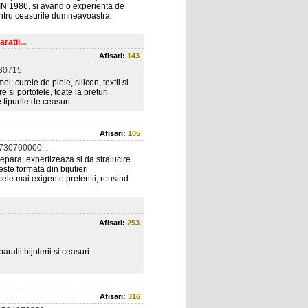
RIN 1986, si avand o experienta de
pentru ceasurile dumneavoastra.
atii...
Afisari:
143
30715
; curele de piele, silicon, textil si
e si portofele, toate la preturi
 tipurile de ceasuri.
Afisari:
105
730700000;...
repara, expertizeaza si da stralucire
ste formata din bijutieri
 cele mai exigente pretentii, reusind
Afisari:
253
ratii bijuterii si ceasuri-
Afisari:
316