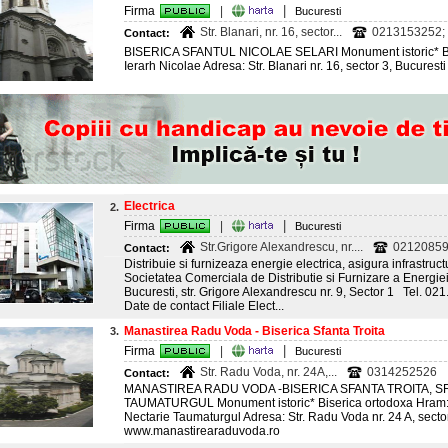
|
Firma
|
Bucuresti
Str. Blanari, nr. 16, sector...
0213153252;
Contact:
BISERICA SFANTUL NICOLAE SELARI Monument istoric* Bis
Ierarh Nicolae Adresa: Str. Blanari nr. 16, sector 3, Bucures
Electrica
2.
|
Firma
|
Bucuresti
Str.Grigore Alexandrescu, nr....
02120859
Contact:
Distribuie si furnizeaza energie electrica, asigura infrastru
Societatea Comerciala de Distributie si Furnizare a Energiei
Bucuresti, str. Grigore Alexandrescu nr. 9, Sector 1 Tel
Date de contact Filiale Elect...
Manastirea Radu Voda - Biserica Sfanta Troita
3.
|
Firma
|
Bucuresti
Str. Radu Voda, nr. 24A,...
0314252526
Contact:
MANASTIREA RADU VODA -BISERICA SFANTA TROITA, 
TAUMATURGUL Monument istoric* Biserica ortodoxa Hram: Sf.
Nectarie Taumaturgul Adresa: Str. Radu Voda nr. 24 A, sector
www.manastirearaduvoda.ro