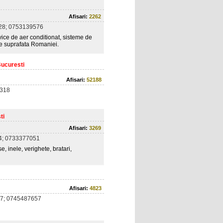
Afisari:
2262
28; 0753139576
rvice de aer conditionat, sisteme de
ate suprafata Romaniei.
Bucuresti
Afisari:
52188
318
ti
Afisari:
3269
4; 0733377051
se, inele, verighete, bratari,
Afisari:
4823
7; 0745487657