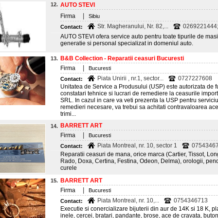
12.
AUTO STEVI
|
Firma
Sibiu
Str. Magheranului, Nr. 82,...
0269221444
Contact:
AUTO STEVI ofera service auto pentru toate tipurile de masi
generatie si personal specializat in domeniul auto.
B&B Collection - Reparatii ceasuri Bucuresti
13.
|
Firma
Bucuresti
Piata Unirii , nr.1, sector...
0727227608
Contact:
Unitatea de Service a Produsului (USP) este autorizata de fu
constatari tehnice si lucrari de remediere la ceasurile impor
SRL. In cazul in care va veti prezenta la USP pentru servici
remedieri necesare, va trebui sa achitati contravaloarea ace
trimi...
BARRETT ART
14.
|
Firma
Bucuresti
Piata Montreal, nr. 10, sector 1
0754346
Contact:
Reparatii ceasuri de mana, orice marca (Cartier, Tissot, Lo
Rado, Doxa, Certina, Festina, Odeon, Delma), orologii, pendu
curele
BARRETT ART
15.
|
Firma
Bucuresti
Piata Montreal, nr. 10,...
0754346713
Contact:
Executie si conercializare bijuterii din aur de 14K si 18 K, pl
inele, cercei, bratari, pandante, brose, ace de cravata, buton