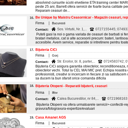
absolvind cursurile scolii elvetiene ETA training center MA
peste 25 ani, Barrett ofera servicii de foarte buna calitate 
Reparam ceasuri de...
Be Unique by Maistru Ceasornicar - Magazin ceasuri, repar
16.
|
Firma
Bucuresti
Sos. Virtutii, Nr. 1,...
0727155445; 07493
Contact:
Puteti gasi la noi o gama variata de ceasuri de barbati si femei
bratari metalice, cat si alte accesorii precum: bateri, lantisoar
accesibile. Avem service, reparatie si intretinere pentru toate
Bijuteria CiCi
17.
|
Firma
Gorj
Str. Eroilor, bl. 8, parter,...
0724583742; 0
Contact:
Bijuteria CiCi asigura garantia obiectelor, reconditioneaza, 
obiectelor vechi. Totul la CEL MAI MIC pret. Echipa noastra e
profesionisti, creativi si incercam in fiecare zi sa satisfacem
sa ducem la bun sfarsit orice comanda dificila
18.
Bijuteria Otopeni - Reparatii bijuterii, ceasuri
|
Firma
Ilfov
Calea Bucurestilor, nr 84,...
0721968163
Contact:
Bijuteria Otopeni va ofera urmatoarele servicii>-confectii-repa
gravura/fotogravura-expertize/evaluari
Casa Amanet AGS
19.
|
Firma
Bucuresti