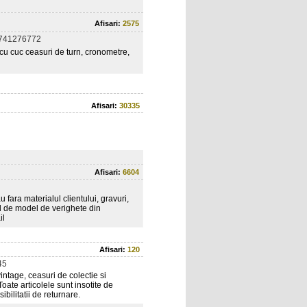
Afisari:
2575
0741276772
u cuc ceasuri de turn, cronometre,
Afisari:
30335
Afisari:
6604
au fara materialul clientului, gravuri,
el de model de verighete din
il
Afisari:
120
45
intage, ceasuri de colectie si
Toate articolele sunt insotite de
ibilitatii de returnare.