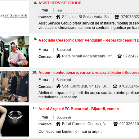
8.
ASIST SERVICE GROUP
|
Firma
Iasi
Sf. Lazar, Bl Ghica Voda, Sc...
07407552
Contact:
Asist Service Group ofera servicii de instalare, montaj si se
ventilatie si climatizare, camere si centrale frigorifice pe to
9.
Asociatia Ceasornicarilor Pendulum - Reparatii ceasuri 
|
Firma
Bucuresti
Piata Mihail Kogalniceanu, nr...
0722427
Contact:
10.
Atcom - confectionare, vanzari, reparatii bijuterii Bucures
|
Firma
Bucuresti
Sos. Giurgiului, Nr. 119, Bl....
076201145
Contact:
Atelier de reparatii bijuterii din aur,cu sau fara pietre pretioa
medalioane, lantisoare
11.
Aur si Argint AEC Bucuresti - Bijuterii, comert
|
Firma
Bucuresti
Bd-ul Corneliu Coposu, Nr....
021326210
Contact:
Confectionari bijuterii din aur si argint