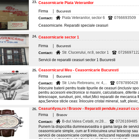
23.
Ceasornicarie Piata Veteranilor
|
Firma
Bucuresti
Piata Veteranilor, sector 6
0766693509
Contact:
Ceasornicarie. Reparatii speciale ceasuri
24.
Ceasornicarie sector 1
|
Firma
Bucuresti
Str. Clucerului, nr.8, sector 1
072669712
Contact:
Servicii de reparatii ceasuri sector 1 Bucuresti
Ceasornicarul Meu - Ceasornicarie Bucuresti
25.
|
Firma
Bucuresti
Str. Liviu Rebreanu, nr. 4,...
0787890428
Contact:
Înlocuire baterii pentru toate tipurile de ceasuri (inclusiv sp
pentru accesorii electronice si masini, calculatoare, diferite
telescoape, suruburi, pini, nituri;Mici reparatii de mecanica f
apa;Service sticle ceas: înlocuire cristal mineral, safr, plexic,
Ceasuri4you.ro / Brasov - Reparatii pendule,ceasuri cu cu
26.
|
Firma
Brasov
B-dul.Valea Cetatii, nr.28...
0726169485
Contact:
Punem la dispozitia dumneavoastra o gama larga de servicii,
ceasornicarie simple, cum ar fi inlocuirea unui telescop sau
servicii de ceasornicarie complexe, incluzand reparatii ceas