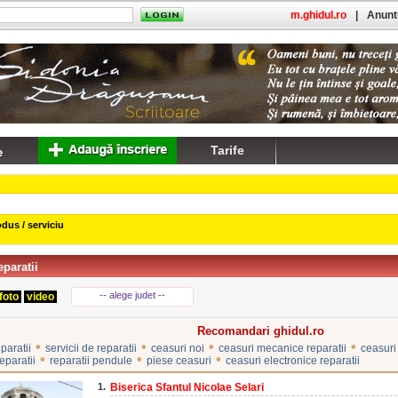
m.ghidul.ro
|
Anuntu
Tarife
dus / serviciu
eparatii
-- alege judet --
foto
video
Recomandari ghidul.ro
•
•
•
•
paratii
servicii de reparatii
ceasuri noi
ceasuri mecanice reparatii
ceasuri
•
•
•
eparatii
reparatii pendule
piese ceasuri
ceasuri electronice reparatii
1.
Biserica Sfantul Nicolae Selari