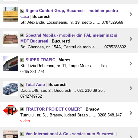
Sigma Confort Grup, Bucuresti - mobilier pentru
casa
|
Bucuresti
Str. Alexandru Locusteanu, nr. 19, secto .. ... 0787329569
Spectral Mobila - mobilier din PAL melaminat si
MDF Bucuresti
|
Bucuresti
Bd. Ghencea, nr. 154A, Centrul de mobila .. ... 0785288892
SUPER TRAFIC
|
Mures
Str. Liviu Rebreanu, nr. 11, Targu Mures .. ... Fax
0265.231.774
Total Auto
|
Bucuresti
Dacia 149, sec 2 , Bucuresti ... 021 210 89 26 ,
0742749752
TRACTOR PROIECT COMERT
|
Brasov
Turnului, nr. 5, , Brașov, judetul Braso .. ... 0268.548.147
video
Van International & Co - service auto Bucuresti
|