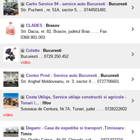
Cartis Service 94 - service auto Bucuresti
|
Bucuresti
Str. Pucheni , nr. 51A, sector 5, ... 0744501491
CLADES
|
Brasov
Str. Dacia, nr. 82, Brasov, judetul Bras .. ... Fax
0368.801.003
Coletto
|
Bucuresti
Bucuresti ... 0729.250.452
video
Contur Prod - Service auto Bucuresti
|
Bucuresti
Str. Anghel Moldoveanu, nr. 3, sector 4 ... 0727706601
Costa Utilaje, Service utilaje constructii si agricole -
Tunari /...
|
Ilfov
Soseaua de Centura, Nr.7A, Tunari, judet .. ... 0728222602
video
Degami - Casa de expeditie si transport ,Timisoara
|
Timis
Str. Ovidiu Cotrus , Nr.34, Chisoda, jud .. ... 0371432374