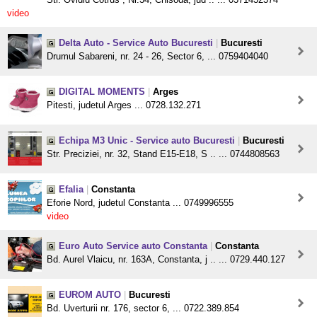
video
Delta Auto - Service Auto Bucuresti
|
Bucuresti
Drumul Sabareni, nr. 24 - 26, Sector 6, ... 0759404040
DIGITAL MOMENTS
|
Arges
Pitesti, judetul Arges ... 0728.132.271
Echipa M3 Unic - Service auto Bucuresti
|
Bucuresti
Str. Preciziei, nr. 32, Stand E15-E18, S .. ... 0744808563
Efalia
|
Constanta
Eforie Nord, judetul Constanta ... 0749996555
video
Euro Auto Service auto Constanta
|
Constanta
Bd. Aurel Vlaicu, nr. 163A, Constanta, j .. ... 0729.440.127
EUROM AUTO
|
Bucuresti
Bd. Uverturii nr. 176, sector 6, ... 0722.389.854