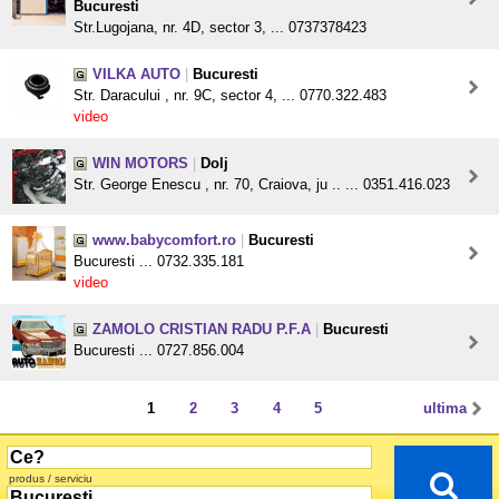
Bucuresti
Str.Lugojana, nr. 4D, sector 3, ... 0737378423
VILKA AUTO
|
Bucuresti
Str. Daracului , nr. 9C, sector 4, ... 0770.322.483
video
WIN MOTORS
|
Dolj
Str. George Enescu , nr. 70, Craiova, ju .. ... 0351.416.023
www.babycomfort.ro
|
Bucuresti
Bucuresti ... 0732.335.181
video
ZAMOLO CRISTIAN RADU P.F.A
|
Bucuresti
Bucuresti ... 0727.856.004
1
2
3
4
5
ultima
produs / serviciu