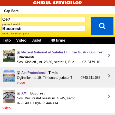
Cap Bara
produs / serviciu
strada, localitate, judet
Foto
Video
Judet
48 firme
Muzeul National al Satului Dimitrie Gusti - Bucuresti
|
Bucuresti
Sos. Kiseleff , nr. 28-30, sector 1, Buc .. ... 0213179110
Act Profesional
|
Timis
Oglinzilor, nr. 19, Timisoara, judetul T .. ... 0740.311.088
video
AMI
|
Bucuresti
Sos. Bucuresti-Ploiesti nr. 43-45, secto .. ...
0722.400.500;0733.444.414
video