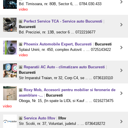
Bd. Timisoara, nr. 80B, Sector 6, ... 0784.030.433
video
Perfect Service TCA - Service auto Bucuresti
|
Bucuresti
Bd. Preciziei, nr. 13B, sector 6 ... 0722216677
Phoenix Automobile Expert, Bucuresti
|
Bucuresti
Splaiul Unirii, nr. 450, complex Autovit .. ... 0725143422
video
Reparatii AC Auto - climatizare auto Bucuresti
|
Bucuresti
Str Imparatul Traian, nr 32, Corp C4, se .. ... 0736110110
Roxy Mob, Accesorii pentru mobilier si feronerie de
asamblare -...
|
Bucuresti
Oboga, Nr. 15, (In spate la LIDL si Kauf .. ... 0216273475
video
Service Auto Ilfov
|
Ilfov
Str. Scolii, nr. 37, Voluntari, judetul .. ... 0736418272