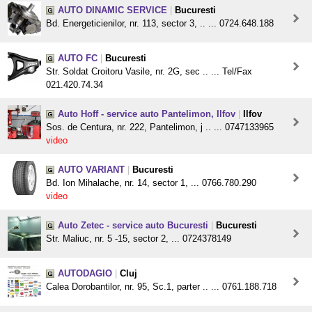
AUTO DINAMIC SERVICE
|
Bucuresti
Bd. Energeticienilor, nr. 113, sector 3, .. ... 0724.648.188
AUTO FC
|
Bucuresti
Str. Soldat Croitoru Vasile, nr. 2G, sec .. ... Tel/Fax
021.420.74.34
Auto Hoff - service auto Pantelimon, Ilfov
|
Ilfov
Sos. de Centura, nr. 222, Pantelimon, j .. ... 0747133965
video
AUTO VARIANT
|
Bucuresti
Bd. Ion Mihalache, nr. 14, sector 1, ... 0766.780.290
video
Auto Zetec - service auto Bucuresti
|
Bucuresti
Str. Maliuc, nr. 5 -15, sector 2, ... 0724378149
AUTODAGIO
|
Cluj
Calea Dorobantilor, nr. 95, Sc.1, parter .. ... 0761.188.718