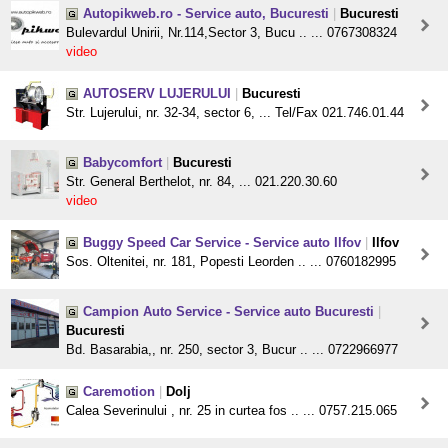
Autopikweb.ro - Service auto, Bucuresti
|
Bucuresti
Bulevardul Unirii, Nr.114,Sector 3, Bucu .. ... 0767308324
video
AUTOSERV LUJERULUI
|
Bucuresti
Str. Lujerului, nr. 32-34, sector 6, ... Tel/Fax 021.746.01.44
Babycomfort
|
Bucuresti
Str. General Berthelot, nr. 84, ... 021.220.30.60
video
Buggy Speed Car Service - Service auto Ilfov
|
Ilfov
Sos. Oltenitei, nr. 181, Popesti Leorden .. ... 0760182995
Campion Auto Service - Service auto Bucuresti
|
Bucuresti
Bd. Basarabia,, nr. 250, sector 3, Bucur .. ... 0722966977
Caremotion
|
Dolj
Calea Severinului , nr. 25 in curtea fos .. ... 0757.215.065