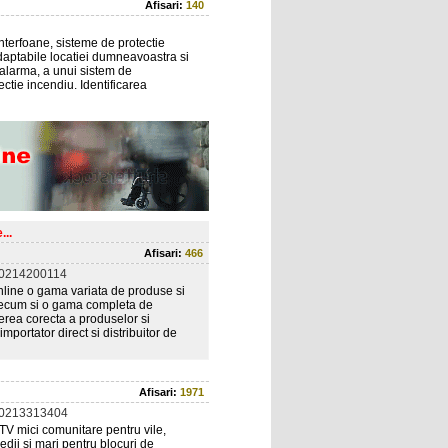
Afisari:
140
interfoane, sisteme de protectie
adaptabile locatiei dumneavoastra si
e alarma, a unui sistem de
ctie incendiu. Identificarea
...
Afisari:
466
 0214200114
nline o gama variata de produse si
recum si o gama completa de
gerea corecta a produselor si
ortator direct si distribuitor de
Afisari:
1971
 0213313404
ii TV mici comunitare pentru vile,
dii si mari pentru blocuri de