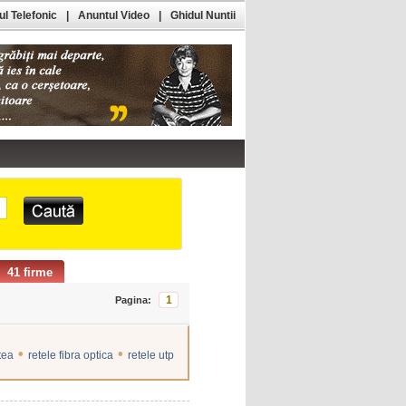
l Telefonic
|
Anuntul Video
|
Ghidul Nuntii
41 firme
1
Pagina:
•
•
tea
retele fibra optica
retele utp