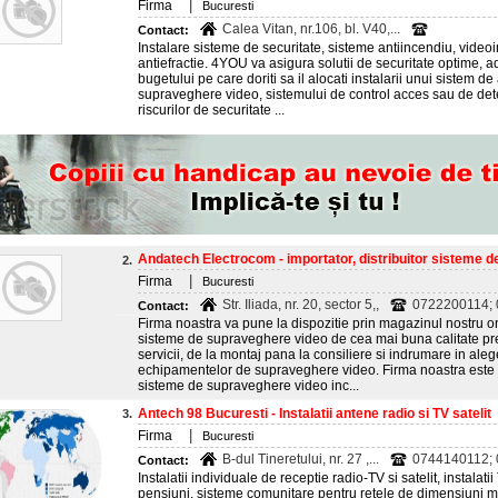
|
Firma
Bucuresti
Calea Vitan, nr.106, bl. V40,...
Contact:
Instalare sisteme de securitate, sisteme antiincendiu, video
antiefractie. 4YOU va asigura solutii de securitate optime, 
bugetului pe care doriti sa il alocati instalarii unui sistem d
supraveghere video, sistemului de control acces sau de dete
riscurilor de securitate ...
Andatech Electrocom - importator, distribuitor sisteme de
2.
|
Firma
Bucuresti
Str. Iliada, nr. 20, sector 5,,
0722200114;
Contact:
Firma noastra va pune la dispozitie prin magazinul nostru o
sisteme de supraveghere video de cea mai buna calitate p
servicii, de la montaj pana la consiliere si indrumare in ale
echipamentelor de supraveghere video. Firma noastra este imp
sisteme de supraveghere video inc...
Antech 98 Bucuresti - Instalatii antene radio si TV satelit
3.
|
Firma
Bucuresti
B-dul Tineretului, nr. 27 ,...
0744140112;
Contact:
Instalatii individuale de receptie radio-TV si satelit, instalat
pensiuni, sisteme comunitare pentru retele de dimensiuni me