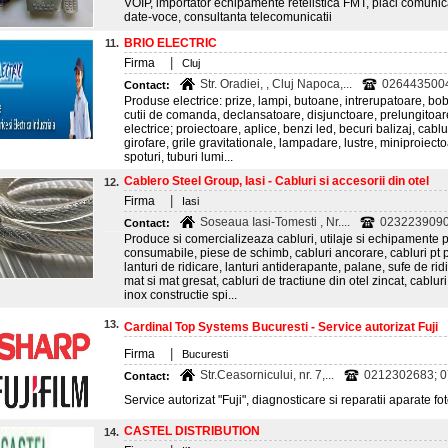
VOIP, importator echipamente retelistica FMT, placi comunicati
date-voce, consultanta telecomunicatii
BRIO ELECTRIC
11.
|
Firma
Cluj
Str. Oradiei, , Cluj Napoca,...
026443500
Contact:
Produse electrice: prize, lampi, butoane, intrerupatoare, bo
cutii de comanda, declansatoare, disjunctoare, prelungitoare,
electrice; proiectoare, aplice, benzi led, becuri balizaj, cablu
girofare, grile gravitationale, lampadare, lustre, miniproiect
spoturi, tuburi lumi...
Cablero Steel Group, Iasi - Cabluri si accesorii din otel
12.
|
Firma
Iasi
Soseaua Iasi-Tomesti , Nr....
0232239090
Contact:
Produce si comercializeaza cabluri, utilaje si echipamente pe
consumabile, piese de schimb, cabluri ancorare, cabluri pt 
lanturi de ridicare, lanturi antiderapante, palane, sufe de ridi
mat si mat gresat, cabluri de tractiune din otel zincat, cablur
inox constructie spi...
13.
Cardinal Top Systems Bucuresti - Service autorizat Fuji
|
Firma
Bucuresti
Str.Ceasornicului, nr. 7,...
0212302683; 
Contact:
Service autorizat "Fuji", diagnosticare si reparatii aparate fot
CASTEL DISTRIBUTION
14.