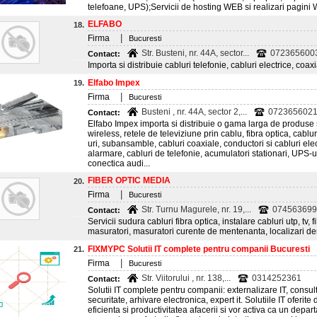
telefoane, UPS);Servicii de hosting WEB si realizari pagin
ELFABO
18.
|
Firma
Bucuresti
Str. Busteni, nr. 44A, sector...
0723656003
Contact:
Importa si distribuie cabluri telefonie, cabluri electrice, coa
Elfabo Impex
19.
|
Firma
Bucuresti
Busteni , nr. 44A, sector 2,...
0723656021;
Contact:
Elfabo Impex importa si distribuie o gama larga de produse
wireless, retele de televiziune prin cablu, fibra optica, cabl
uri, subansamble, cabluri coaxiale, conductori si cabluri elec
alarmare, cabluri de telefonie, acumulatori stationari, UPS-ur
conectica audi...
FIBER OPTIC MEDIA
20.
|
Firma
Bucuresti
Str. Turnu Magurele, nr. 19,...
0745636998
Contact:
Servicii sudura cabluri fibra optica, instalare cabluri utp, tv,
masuratori, masuratori curente de mentenanta, localizari d
FIXMYPC Solutii IT complete pentru companii Bucuresti
21.
|
Firma
Bucuresti
Str. Viitorului , nr. 138,...
0314252361
Contact:
Solutii IT complete pentru companii: externalizare IT, consult
securitate, arhivare electronica, expert it. Solutiile IT ofer
eficienta si productivitatea afacerii si vor activa ca un de