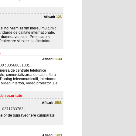
Afisari:
123
 si noi vrem sa fim mereu multumiti!
andarde de calitate internationale,
a dumneavoastra: -Proiectare si
Proiectare si executie / instalare
.
Afisari:
5044
0 ; 0356803103;...
inerea de centrale telefonice
te, comercializarea de cablu fibra
 Traning telecomunicatii, interfoane,
 Video interfon, Video proiector .De
de securitate
Afisari:
1588
 0371783783 ;...
temelor de supraveghere cumparate
Afisari:
6703