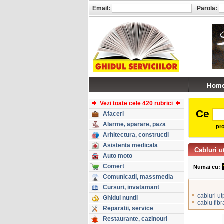
Email:
Parola:
Vezi toate cele 420 rubrici
Ce
Afaceri
Alarme, aparare, paza
pro
Arhitectura, constructii
Asistenta medicala
Cabluri u
Auto moto
Comert
Numai cu:
Comunicatii, massmedia
Cursuri, invatamant
•
cabluri ut
Ghidul nuntii
•
cablu fibr
Reparatii, service
Restaurante, cazinouri