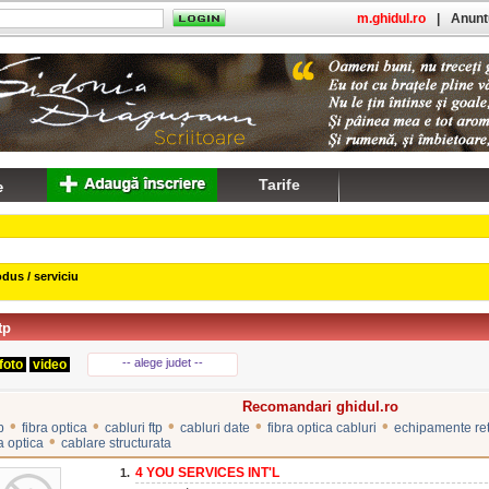
m.ghidul.ro
|
Anuntu
Tarife
dus / serviciu
tp
-- alege judet --
foto
video
Recomandari ghidul.ro
•
•
•
•
•
p
fibra optica
cabluri ftp
cabluri date
fibra optica cabluri
echipamente re
•
a optica
cablare structurata
4 YOU SERVICES INT'L
1.