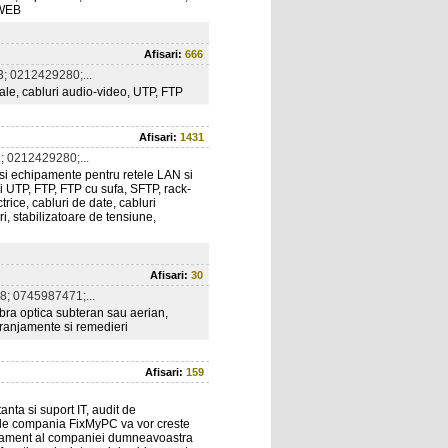
i WEB
Afisari:
666
; 0212429280;...
xiale, cabluri audio-video, UTP, FTP
Afisari:
1431
 0212429280;...
 si echipamente pentru retele LAN si
uri UTP, FTP, FTP cu sufa, SFTP, rack-
trice, cabluri de date, cabluri
i, stabilizatoare de tensiune,
Afisari:
30
; 0745987471;...
 fibra optica subteran sau aerian,
eranjamente si remedieri
Afisari:
159
anta si suport IT, audit de
ite de compania FixMyPC va vor creste
partament al companiei dumneavoastra