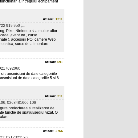
 functionari a intregului echipament
Afisari:
1211
22 919 950 ;...
ing, Piko, Nintendo si a multor altor
rcade ,aventura , curse
onale ), accesorii PC( camere Web
telistica, surse de alimentare
Afisari:
691
0217692060
 si transmisiuni de date categoriile
transmisiuni de date categoriile 5 si 6
Afisari:
211
106; 0268481606 106
igura proiectarea si realizarea de
e functie de spatiul/sediul vizat. O
talare.
Afisari:
2766
21; 0212322526