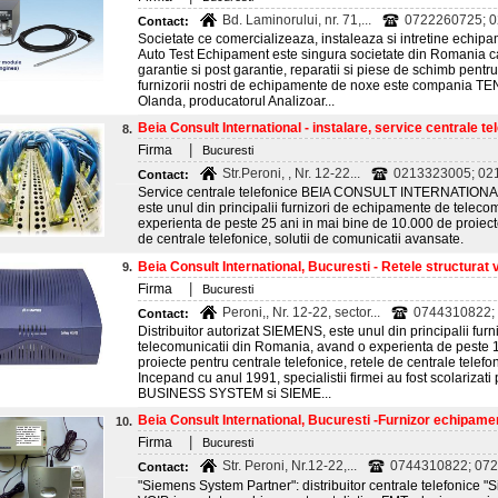
Bd. Laminorului, nr. 71,...
0722260725; 
Contact:
Societate ce comercializeaza, instaleaza si intretine echipa
Auto Test Echipament este singura societate din Romania c
garantie si post garantie, reparatii si piese de schimb pen
furnizorii nostri de echipamente de noxe este compania T
Olanda, producatorul Analizoar...
Beia Consult International - instalare, service centrale tel
8.
|
Firma
Bucuresti
Str.Peroni, , Nr. 12-22...
0213323005; 021
Contact:
Service centrale telefonice BEIA CONSULT INTERNATIONAL,
este unul din principalii furnizori de echipamente de telec
experienta de peste 25 ani in mai bine de 10.000 de proiecte
de centrale telefonice, solutii de comunicatii avansate.
Beia Consult International, Bucuresti - Retele structurat
9.
|
Firma
Bucuresti
Peroni,, Nr. 12-22, sector...
0744310822; 
Contact:
Distribuitor autorizat SIEMENS, este unul din principalii fu
telecomunicatii din Romania, avand o experienta de peste 
proiecte pentru centrale telefonice, retele de centrale telefo
Incepand cu anul 1991, specialistii firmei au fost scolarizati
BUSINESS SYSTEM si SIEME...
Beia Consult International, Bucuresti -Furnizor echipamen
10.
|
Firma
Bucuresti
Str. Peroni, Nr.12-22,...
0744310822; 072
Contact:
"Siemens System Partner": distribuitor centrale telefonice "