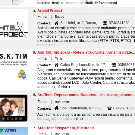
locuinte, institutii, hoteluri, institutii de învatamant
Arhitel Proiect
4.
|
Firma
Bacau
Str. Unirii, nr. 2, Bacau,...
0740341881
Contact:
Satisfactia clientilor este cea mai mare multumire pentru noi
Avem posibilitatea abordarii unei game largi de lucrari la st
oferind cele mai bune si avantajoase solutii pentru afacere
executie / instalare retele fibra optica (FTTH, FTTB, FTTC). -
retele cupr...
Ask TIM, Timisoara - Retele structurate, transmisii date,..
5.
|
Firma
Timis
Calea Bogdanestilor, Nr. 17,...
035680310
Contact:
Asiguram comercializarea, instalarea, programarea si intret
Siemens, echipamente de telecomunicatii si transmisii de da
optica, Call Center, Gateway VOIP, solutii pentru conferinta,
acces control, suport LCD, Data Center, Cablare structurata,
asemenea, oferim o...
6.
Atu Tech, Reprezentanta Bucuresti - Interfoane, sisteme 
|
Firma
Bucuresti
Sos. Pantelimon, Nr. 352,...
0749573122 ;
Contact:
Atu Tech te ajuta pentru achizitionarea sau instalarea sis
din magazinul nostru online.
Auto Test Echipament, Bucuresti
7.
|
Firma
Bucuresti