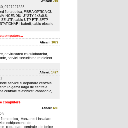
Afisari:
210
0; 0727227835;...
h cord fibra optica, FIBRA OPTICA CU
 INCENDIU, JYSTY 2x2x0.8,
IZE UTP, cablu UTP, FTP, SFTP,
TIONARI, baterii, cablu electric
e,computere...
Afisari:
1072
re, devirusarea calculatoarelor,
nte, servicii securitatea reteleleor
Afisari:
1427
51
rinde service si depanare centrala
pentru o gama larga de centrale
de centrale telefonice: Panasonic,
ice computere
Afisari:
689
28
ibra optica;- Vanzare si instalare
ervice echipamente de
nte, copiatoare, centrale telefonice,