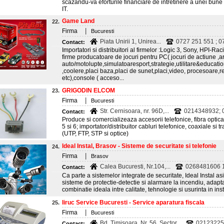
scazandu-va eforturile financiare de intretinere a unei bune
IT.
Game Land
22.
|
Firma
Bucuresti
Piata Unirii 1, Unirea...
0727 251 551 ; 07
Contact:
Importatori si distribuitori al firmelor :Logic 3, Sony, HPI-Rac
firme producatoare de jocuri pentru PC( jocuri de actiune ,a
auto/motolupte,simulatoaresport,strategie,utilitare&educati
,coolere,placi baza,placi de sunet,placi,video, procesoare,re
etc),console ( acceso...
GRIGODIN ELCOM
23.
|
Firma
Bucuresti
Str. Cernisoara, nr. 96D,...
0214348932; 
Contact:
Produce si comercializeaza accesorii telefonice, fibra optica
5 si 6; importator/distribuitor cabluri telefonice, coaxiale si 
(UTP, FTP, STP si optice)
Ideal Instal, Brasov - Sisteme de securitate si telefonie
24.
|
Firma
Brasov
Calea Bucuresti, Nr.104,...
0268481606 
Contact:
Ca parte a sistemelor integrate de securitate, Ideal Instal as
sisteme de protectie-detectie si alarmare la incendiu, adaptat
combinatie ideala intre calitate, tehnologie si usurinta in ins
Iiruc Service Bucuresti - Service aparatura fiscala
25.
|
Firma
Bucuresti
Bd. Timisoara, Nr. 56, Sector...
02123225
Contact: