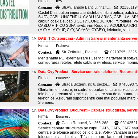
|
Firma
Ilfov
Str.Av.Tanase Banciu, nr.14,...
021361194
Contact:
Castel Distribution importa si distribuie: fibra optica, patc
SUFA, CABLU INCENDIU, CABLU ALARMA, CABLU ALARMA
cabluri coaxiale, cablu CCTV, CONDUCTOR FY, routere, PR
CABLU FTP CU SUFA, switch-uri Repotec, ACUMULATORI STA
(MYYM, MYYUP, CYY, ACYABY, CYABY), telefonic, silico...
15.
DAB IT Outsourcing - Administrare si mentenanta server
|
Firma
Prahova
Str. Zefirului, , Ploiesti,...
0219795 ; 2325
Contact:
Mentenanta PC, externalizare IT, servicii hardware si softwa
configurarea retelei, retele cablu si wireless, service imprima
Data OvyProduct - Service centrale telefonice Bucuresti
16.
|
Firma
Bucuresti
Strada Bozieni, nr. 6, sector...
07450937
Contact:
Oferta firmei noastre, in cadrul departamentului service cup
telefonica precum si servicii de instalare sau de depanare 
telefonice. Asiguram suport pentru cele mai populare marci 
Siemens.
Data OvyProduct, Bucuresti - Cablare structurata, serv
17.
|
Firma
Bucuresti
Calea Rahovei, Nr. 266-268...
03142521
Contact:
Service cablare structurata pe cupru CAT5, CAT6, CAT7 sau f
centrale telefonice analogice, digitale, VoIP;- Vanzare si s
telecomunicatii, birotica, IT (calculatoare, laptopuri, imprima