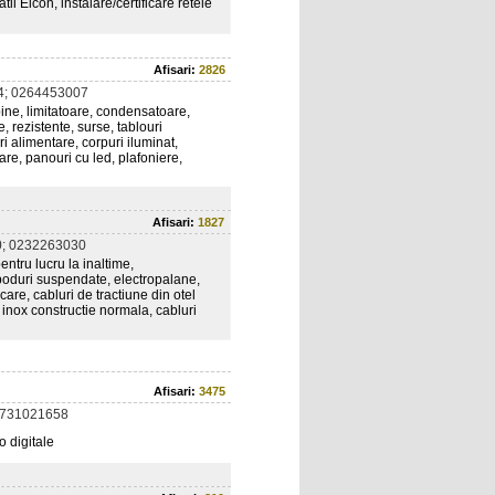
i Eicon, instalare/certificare retele
Afisari:
2826
4; 0264453007
bine, limitatoare, condensatoare,
 rezistente, surse, tablouri
ri alimentare, corpuri iluminat,
oare, panouri cu led, plafoniere,
Afisari:
1827
; 0232263030
ntru lucru la inaltime,
poduri suspendate, electropalane,
care, cabluri de tractiune din otel
i inox constructie normala, cabluri
Afisari:
3475
0731021658
o digitale