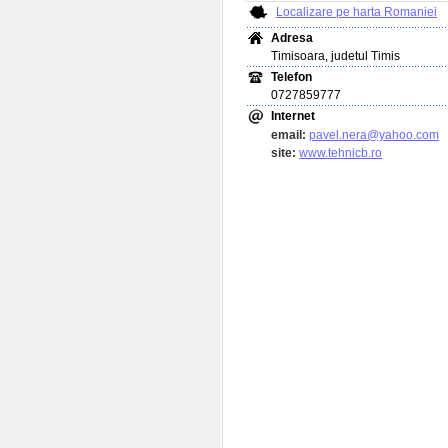
Localizare pe harta Romaniei
Adresa
Timisoara, judetul Timis
Telefon
0727859777
Internet
email:
pavel.nera@yahoo.com
site:
www.tehnicb.ro