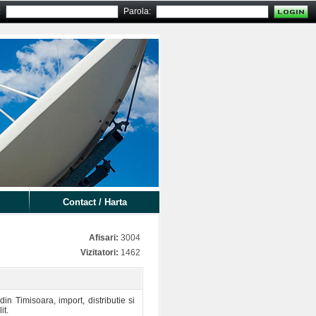
:
Parola:
Contact / Harta
Afisari:
3004
Vizitatori:
1462
n Timisoara, import, distributie si
it.