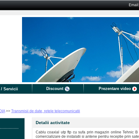
Email
Discount
Prezentare video
/ Servicii
DIA
>>
Transmisii de date, retele telecomunicatii
Detalii activitate
Cablu coaxial utp ftp cu sufa prin magazin online Tehnic B di
comercializare de instalatii si antene pentru receptie prin satel