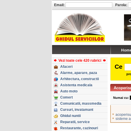
Email:
Parola:
Vezi toate cele 420 rubrici
Ce
Afaceri
Alarme, aparare, paza
pro
Arhitectura, constructii
Asistenta medicala
Acoperisu
Auto moto
Comert
Numai cu:
Comunicatii, massmedia
Cursuri, invatamant
•
acoperisu
Ghidul nuntii
•
sisteme a
Reparatii, service
Restaurante, cazinouri