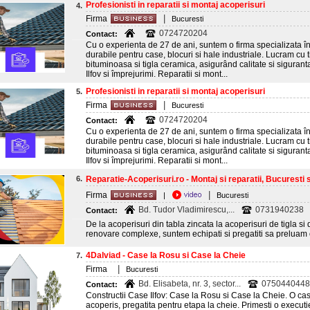
Profesionisti in reparatii si montaj acoperisuri
4.
|
Firma
Bucuresti
0724720204
Contact:
Cu o experienta de 27 de ani, suntem o firma specializata în r
durabile pentru case, blocuri si hale industriale. Lucram cu ti
bituminoasa si tigla ceramica, asigurând calitate si sigurant
Ilfov si împrejurimi. Reparatii si mont...
Profesionisti in reparatii si montaj acoperisuri
5.
|
Firma
Bucuresti
0724720204
Contact:
Cu o experienta de 27 de ani, suntem o firma specializata în r
durabile pentru case, blocuri si hale industriale. Lucram cu ti
bituminoasa si tigla ceramica, asigurând calitate si sigurant
Ilfov si împrejurimi. Reparatii si mont...
6.
Reparatie-Acoperisuri.ro - Montaj si reparatii, Bucuresti si
|
Firma
|
Bucuresti
Bd. Tudor Vladimirescu,...
0731940238
Contact:
De la acoperisuri din tabla zincata la acoperisuri de tigla si 
renovare complexe, suntem echipati si pregatiti sa preluam 
4Dalviad - Case la Rosu si Case la Cheie
7.
|
Firma
Bucuresti
Bd. Elisabeta, nr. 3, sector...
0750440448
Contact:
Constructii Case Ilfov: Case la Rosu si Case la Cheie. O ca
acoperis, pregatita pentru etapa la cheie. Primesti o execut