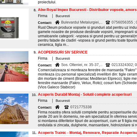
proiectului.
Abw Royal Impex Bucuresti - Distribuitor vopsele, amorse
8.
|
Firma
Bucuresti
Bulevardul Metalurgiei,...
0756056355 ; 0
Contact:
Rust Oleum produce vopsele si grunduri atat pentru uz indust
gamele noastre de produse destinate vopsirii, impregnarii si
urmatoarele categorii: -vopsea si grund pentru uz general(
pentru fatade de cladiri -vopsea si grund pentru toate tipurile
ceramica, tigla m...
ACOPERISURI SIV SERVICE
9.
|
Firma
Bucuresti
Sos. Olteniei, nr. 35-37,...
0213324302; 0
Contact:
Comercializeaza si monteaza ferestre de mansarda "Fakro" 
monteaza (cu personal specializat) invelitori din: tigle cera
din mortare de ciment (Bramac Mediteran Elpreco); tigle me
ferestre mansarde (Fakro, Velux, Roto); cosuri fum (Schiedel
(Vios Galeco Stabicor)
Acoperis Durabil Montaj - Solutii complete acoperisuri
10.
|
Firma
Bucuresti
0721775338
Contact:
Firma noastra ofera solutii complete pentru acoperisurile 
peste 20 ani în domeniu, ne-am specializat în oferirea servici
si montarea diferitelor tipuri de acoperisuri, cum ar fi tigla m
ondulata si zincata, dulgherie, mansardare, hidroizolare si r
Acoperis Trainic - Montaj, Renovare, Reparatie Acoperisu
11.