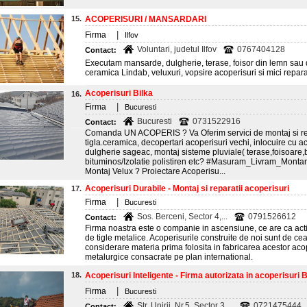
15.
ACOPERISURI / MANSARDARI
|
Firma
Ilfov
Voluntari, judetul Ilfov
0767404128
Contact:
Executam mansarde, dulgherie, terase, foisor din lemn sau d
ceramica Lindab, veluxuri, vopsire acoperisuri si mici repara
Acoperisuri Bilka
16.
|
Firma
Bucuresti
Bucuresti
0731522916
Contact:
Comanda UN ACOPERIS ? Va Oferim servici de montaj si repar
tigla.ceramica, decopertari acoperisuri vechi, inlocuire cu a
dulgherie sageac, montaj sisteme pluviale( terase,foisoare,
bituminos/Izolatie polistiren etc? #Masuram_Livram_Montam 
Montaj Velux ? Proiectare Acoperisu...
Acoperisuri Durabile - Montaj si reparatii acoperisuri
17.
|
Firma
Bucuresti
Sos. Berceni, Sector 4,...
0791526612
Contact:
Firma noastra este o companie in ascensiune, ce are ca acti
de tigle metalice. Acoperisurile construite de noi sunt de cea 
considerare materia prima folosita in fabricarea acestor aco
metalurgice consacrate pe plan international.
18.
Acoperisuri Inteligente - Firma autorizata in acoperisuri 
|
Firma
Bucuresti
Str. Unirii, Nr.5, Sector 3,...
0721475444
Contact: