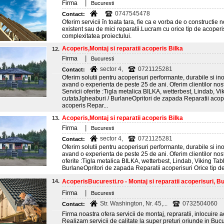
|
Firma
Bucuresti
0747545478
Contact:
Oferim servicii în toata tara, fie ca e vorba de o constructi
existent sau de mici reparatii.Lucram cu orice tip de acoper
complexitatea proiectului.
Acoperis,Montaj si reparatii acoperis Bilka
12.
|
Firma
Bucuresti
sector 4,
0721125281
Contact:
Oferim solutii pentru acoperisuri performante, durabile si ino
avand o experienta de peste 25 de ani. Oferim clientilor nos
Servicii oferite :Tigla metalica BILKA, wetterbest, Lindab, V
cutataJgheaburi / BurlaneOpritori de zapada Reparatii acope
acoperis Repar...
Acoperis,Montaj si reparatii acoperis Bilka
13.
|
Firma
Bucuresti
sector 4,
0721125281
Contact:
Oferim solutii pentru acoperisuri performante, durabile si ino
avand o experienta de peste 25 de ani. Oferim clientilor nost
oferite :Tigla metalica BILKA, wetterbest, Lindab, Viking Tab
BurlaneOpritori de zapada Reparatii acoperisuri Orice tip de
14.
AcoperisBucuresti.ro - Montaj si reparatii acoperisuri, Bu
|
Firma
Bucuresti
Str. Washington, Nr. 45,...
0732504060
Contact:
Firma noastra ofera servicii de montaj, repraratii, inlocuire a
Realizam servicii de calitate la super preturi oriunde in Bucur