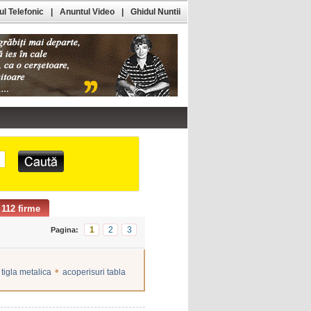
l Telefonic
|
Anuntul Video
|
Ghidul Nuntii
112 firme
1
2
3
Pagina:
•
tigla metalica
acoperisuri tabla