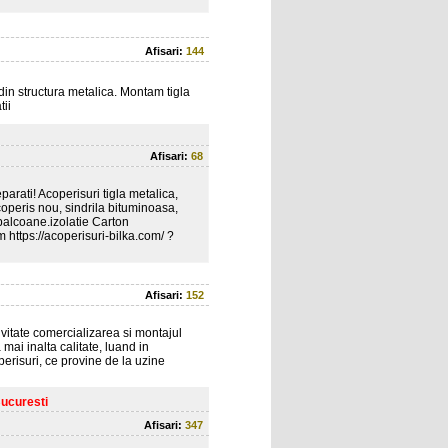
Afisari:
144
in structura metalica. Montam tigla
tii
Afisari:
68
ati! Acoperisuri tigla metalica,
coperis nou, sindrila bituminoasa,
balcoane.izolatie Carton
https://acoperisuri-bilka.com/ ?
Afisari:
152
vitate comercializarea si montajul
mai inalta calitate, luand in
perisuri, ce provine de la uzine
Bucuresti
Afisari:
347