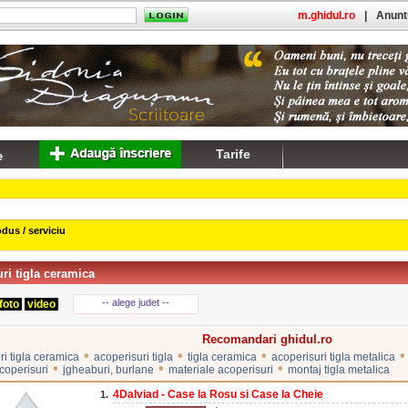
m.ghidul.ro
|
Anuntu
Tarife
dus / serviciu
ri tigla ceramica
-- alege judet --
foto
video
Recomandari ghidul.ro
•
•
•
•
ri tigla ceramica
acoperisuri tigla
tigla ceramica
acoperisuri tigla metalica
•
•
•
coperisuri
jgheaburi, burlane
materiale acoperisuri
montaj tigla metalica
4Dalviad - Case la Rosu si Case la Cheie
1.