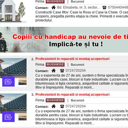
|
Firma
Bucuresti
Bd. Elisabeta, nr. 3, sector...
0750440448
Contact:
Constructii Case Ilfov: Case la Rosu si Case la Cheie. O ca
acoperis, pregatita pentru etapa la cheie. Primesti o execut
proiectului.
Profesionisti in reparatii si montaj acoperisuri
2.
|
Firma
Bucuresti
0724720204
Contact:
Cu o experienta de 27 de ani, suntem o firma specializata în r
durabile pentru case, blocuri si hale industriale. Lucram cu ti
bituminoasa si tigla ceramica, asigurând calitate si sigurant
Ilfov si împrejurimi. Reparatii si mont...
Profesionisti in reparatii si montaj acoperisuri
3.
|
Firma
Bucuresti
0724720204
Contact:
Cu o experienta de 27 de ani, suntem o firma specializata în r
durabile pentru case, blocuri si hale industriale. Lucram cu ti
bituminoasa si tigla ceramica, asigurând calitate si sigurant
Ilfov si împrejurimi. Reparatii si mont...