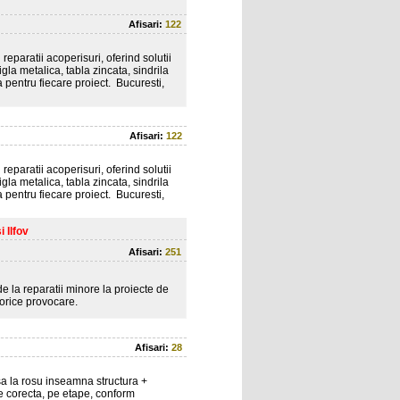
Afisari:
122
eparatii acoperisuri, oferind solutii
gla metalica, tabla zincata, sindrila
a pentru fiecare proiect. Bucuresti,
Afisari:
122
eparatii acoperisuri, oferind solutii
gla metalica, tabla zincata, sindrila
a pentru fiecare proiect. Bucuresti,
 Ilfov
Afisari:
251
de la reparatii minore la proiecte de
orice provocare.
Afisari:
28
sa la rosu inseamna structura +
ie corecta, pe etape, conform