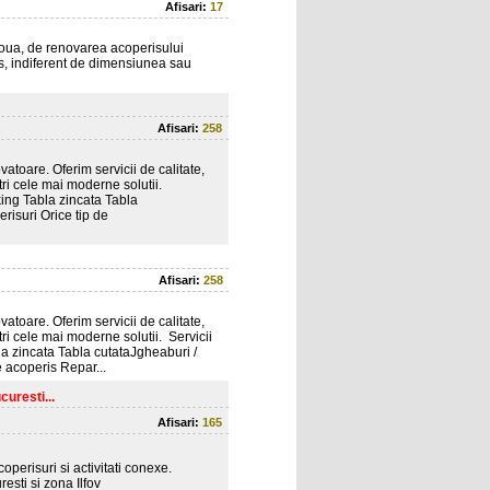
Afisari:
17
e noua, de renovarea acoperisului
is, indiferent de dimensiunea sau
Afisari:
258
vatoare. Oferim servicii de calitate,
tri cele mai moderne solutii.
iking Tabla zincata Tabla
risuri Orice tip de
Afisari:
258
vatoare. Oferim servicii de calitate,
ri cele mai moderne solutii. Servicii
la zincata Tabla cutataJgheaburi /
 acoperis Repar...
curesti...
Afisari:
165
coperisuri si activitati conexe.
esti si zona Ilfov