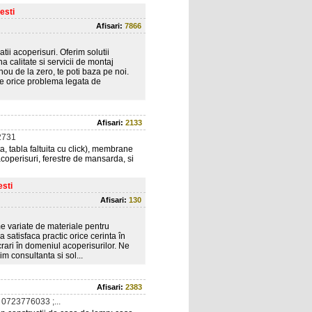
esti
Afisari:
7866
tii acoperisuri. Oferim solutii
 calitate si servicii de montaj
nou de la zero, te poti baza pe noi.
pe orice problema legata de
Afisari:
2133
2731
ta, tabla faltuita cu click), membrane
acoperisuri, ferestre de mansarda, si
esti
Afisari:
130
e variate de materiale pentru
 satisfaca practic orice cerinta în
rari în domeniul acoperisurilor. Ne
m consultanta si sol...
Afisari:
2383
0723776033 ;...