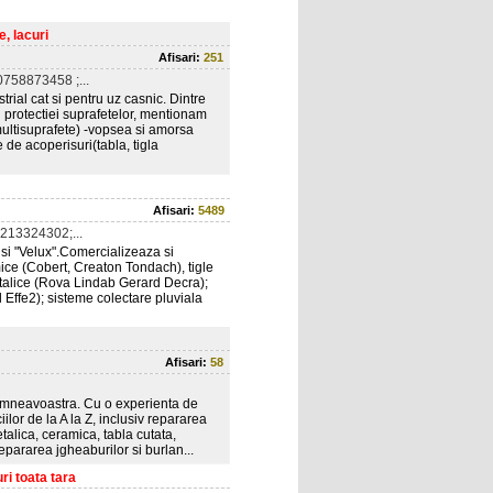
, lacuri
Afisari:
251
758873458 ;...
rial cat si pentru uz casnic. Dintre
 protectiei suprafetelor, mentionam
multisuprafete) -vopsea si amorsa
 de acoperisuri(tabla, tigla
Afisari:
5489
213324302;...
si "Velux".Comercializeaza si
mice (Cobert, Creaton Tondach), tigle
talice (Rova Lindab Gerard Decra);
 Effe2); sisteme colectare pluviala
Afisari:
58
dumneavoastra. Cu o experienta de
ilor de la A la Z, inclusiv repararea
etalica, ceramica, tabla cutata,
epararea jgheaburilor si burlan...
ri toata tara