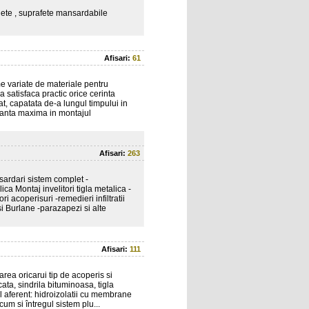
lete , suprafete mansardabile
Afisari:
61
e variate de materiale pentru
 satisfaca practic orice cerinta
t, capatata de-a lungul timpului in
uranta maxima in montajul
Afisari:
263
sardari sistem complet -
ca Montaj invelitori tigla metalica -
ri acoperisuri -remedieri infiltratii
si Burlane -parazapezi si alte
Afisari:
111
a oricarui tip de acoperis si
ncata, sindrila bituminoasa, tigla
ul aferent: hidroizolatii cu membrane
cum si întregul sistem plu...