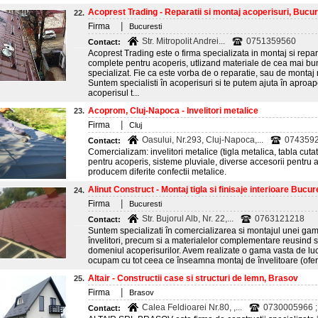
Acoprest Trading - Reparatii si montaj acoperisuri, Bucur
22.
|
Firma
Bucuresti
Str. Mitropolit Andrei...
0751359560
Contact:
Acoprest Trading este o firma specializata in montaj si repara
complete pentru acoperis, utlizand materiale de cea mai buna
specializat. Fie ca este vorba de o reparatie, sau de montaj 
Suntem specialisti în acoperisuri si te putem ajuta în aproa
acoperisul t...
Acoprom, Cluj-Napoca - Invelitori metalice
23.
|
Firma
Cluj
Oasului, Nr.293, Cluj-Napoca,...
074359
Contact:
Comercializam: invelitori metalice (tigla metalica, tabla cuta
pentru acoperis, sisteme pluviale, diverse accesorii pentru 
producem diferite confectii metalice.
Alinut Construct - Montaj tigla si finisaje interioare Bucur
24.
|
Firma
Bucuresti
Str. Bujorul Alb, Nr. 22,...
0763121218
Contact:
Suntem specializati în comercializarea si montajul unei gam
învelitori, precum si a materialelor complementare reusind sa
domeniul acoperisurilor. Avem realizate o gama vasta de luc
ocupam cu tot ceea ce înseamna montaj de învelitoare (oferi
Altair - Constructii case si structuri de lemn, Brasov
25.
|
Firma
Brasov
Calea Feldioarei Nr.80, ,...
0730005966 ; 
Contact: