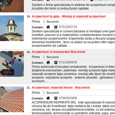
Suntem o firma specializata in sisteme de acoperisuri comp
locuibile din lemn si restructurari capitale
Acoperisuri la gata - Montaj si reparatii acoperisuri
19.
|
Firma
Bucuresti
0731283719
Contact:
Suntem specializati in comercializarea si montajul unei gam
invelitori, precum si a materialelor complementare reusind sa
indomeniul acoperisurilor. Experienta vasta a fiecarui angaja
domeniul invelitorilor , face ca astazi sa va putem oferi sig
acoperisulrilor de calitate. ...
Acoperisuri si mansardari Bucuresti
20.
|
Firma
Bucuresti
0721000878
Contact:
Firma autorizata Executam urmatoarele : Acoperisuri si Man
dulgherie,mansardari, astereala -montaj acoperis tigla metali
reparatii acoperis tigla ceramica -montaj alte tipuri de invelito
acoperis -vopsitorie acoperis - sisteme pluviale - jgheaburi 
accesorii ...
Acoperisuri, reparatii house - Bucuresti
21.
|
Firma
Bucuresti
0790262669
Contact:
ACOPERISURI REPARATII SRL este specializata în executare
oricarui tip de învelitoare: tigla metalica tip Lindab, tabla zi
ceramica, etc, terase circulabile/necirculabile, cu tot sistem
termosudabile, termoizolatii cu polistiren extrudat, sape, pre