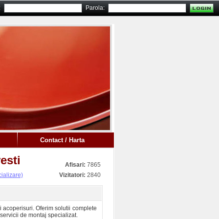
:
Parola:
Contact / Harta
esti
Afisari:
7865
ializare)
Vizitatori:
2840
i acoperisuri. Oferim solutii complete
servicii de montaj specializat.