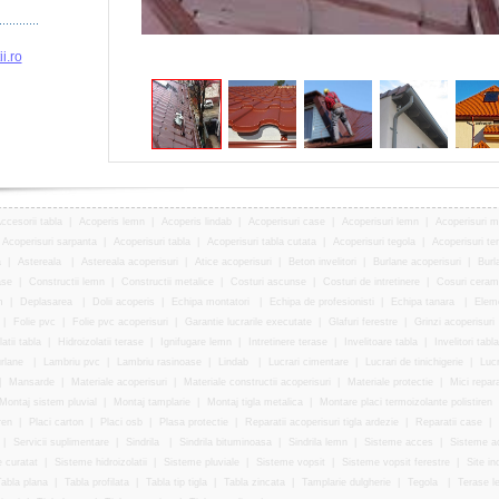
i.ro
ccesorii tabla
|
Acoperis lemn
|
Acoperis lindab
|
Acoperisuri case
|
Acoperisuri lemn
|
Acoperisuri 
Acoperisuri sarpanta
|
Acoperisuri tabla
|
Acoperisuri tabla cutata
|
Acoperisuri tegola
|
Acoperisuri te
a
|
Astereala
|
Astereala acoperisuri
|
Atice acoperisuri
|
Beton invelitori
|
Burlane acoperisuri
|
Burl
ase
|
Constructii lemn
|
Constructii metalice
|
Costuri ascunse
|
Costuri de intretinere
|
Cosuri ceram
m
|
Deplasarea
|
Dolii acoperis
|
Echipa montatori
|
Echipa de profesionisti
|
Echipa tanara
|
Elem
|
Folie pvc
|
Folie pvc acoperisuri
|
Garantie lucrarile executate
|
Glafuri ferestre
|
Grinzi acoperisuri
atii tabla
|
Hidroizolatii terase
|
Ignifugare lemn
|
Intretinere terase
|
Invelitoare tabla
|
Invelitori tabla
urlane
|
Lambriu pvc
|
Lambriu rasinoase
|
Lindab
|
Lucrari cimentare
|
Lucrari de tinichigerie
|
Lucr
|
Mansarde
|
Materiale acoperisuri
|
Materiale constructii acoperisuri
|
Materiale protectie
|
Mici repara
Montaj sistem pluvial
|
Montaj tamplarie
|
Montaj tigla metalica
|
Montare placi termoizolante polistiren
ren
|
Placi carton
|
Placi osb
|
Plasa protectie
|
Reparatii acoperisuri tigla ardezie
|
Reparatii case
|
|
Servicii suplimentare
|
Sindrila
|
Sindrila bituminoasa
|
Sindrila lemn
|
Sisteme acces
|
Sisteme a
 curatat
|
Sisteme hidroizolatii
|
Sisteme pluviale
|
Sisteme vopsit
|
Sisteme vopsit ferestre
|
Site in
abla plana
|
Tabla profilata
|
Tabla tip tigla
|
Tabla zincata
|
Tamplarie dulgherie
|
Tegola
|
Terase l