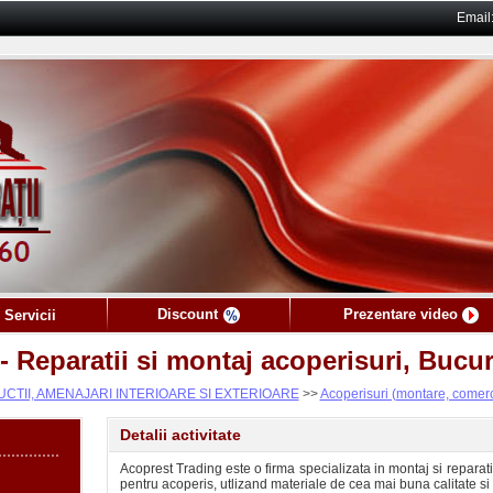
Email
Discount
Prezentare video
 Servicii
 Reparatii si montaj acoperisuri, Bucur
TII, AMENAJARI INTERIOARE SI EXTERIOARE
>>
Acoperisuri (montare, comerc
Detalii activitate
Acoprest Trading este o firma specializata in montaj si reparati
pentru acoperis, utlizand materiale de cea mai buna calitate si 