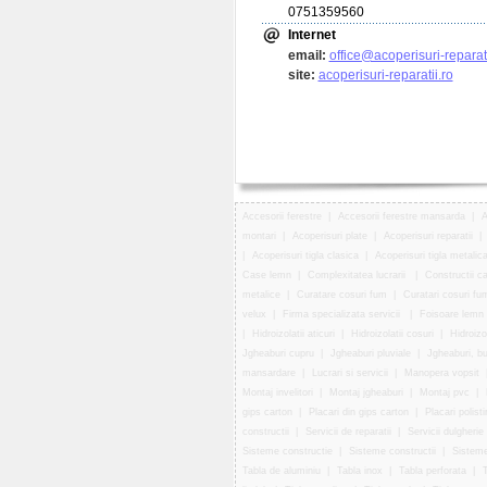
0751359560
Internet
email:
office@acoperisuri-reparati
site:
acoperisuri-reparatii.ro
Accesorii ferestre
|
Accesorii ferestre mansarda
|
A
montari
|
Acoperisuri plate
|
Acoperisuri reparatii
|
|
Acoperisuri tigla clasica
|
Acoperisuri tigla metalic
Case lemn
|
Complexitatea lucrarii
|
Constructii c
metalice
|
Curatare cosuri fum
|
Curatari cosuri fu
velux
|
Firma specializata servicii
|
Foisoare lemn
|
Hidroizolatii aticuri
|
Hidroizolatii cosuri
|
Hidroizol
Jgheaburi cupru
|
Jgheaburi pluviale
|
Jgheaburi, b
mansardare
|
Lucrari si servicii
|
Manopera vopsit
Montaj invelitori
|
Montaj jgheaburi
|
Montaj pvc
|
gips carton
|
Placari din gips carton
|
Placari polisti
constructii
|
Servicii de reparatii
|
Servicii dulgherie
Sisteme constructie
|
Sisteme constructii
|
Sisteme
Tabla de aluminiu
|
Tabla inox
|
Tabla perforata
|
T