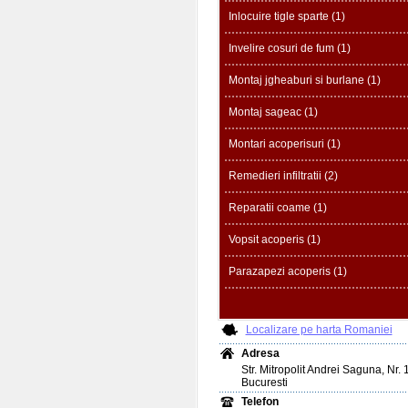
Inlocuire tigle sparte (1)
Invelire cosuri de fum (1)
Montaj jgheaburi si burlane (1)
Montaj sageac (1)
Montari acoperisuri (1)
Remedieri infiltratii (2)
Reparatii coame (1)
Vopsit acoperis (1)
Parazapezi acoperis (1)
Localizare pe harta Romaniei
Adresa
Str. Mitropolit Andrei Saguna, Nr. 
Bucuresti
Telefon