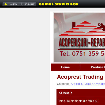
Home
Produse /
Acoprest Trading -
Categorie:
ARHITECTURA, CONSTRUC
SUMAR
Inlocuire elemente din tabla (2)