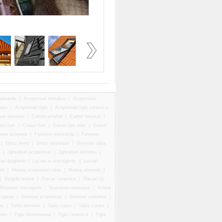
mansarde
|
Acoperisuri metalice
|
Acoperisuri
rase
|
Acoperisuri tigla
|
Acoperisuri tigla ceramica
ane aluminiu
|
Carton asfaltat
|
Carton bitumat
|
ice fum
|
Cosuri fum
|
Cosuri fum inox
|
Cosuri
ente acoperis
|
Ferestre mansarda
|
Ferestre
|
Grinzi lemn
|
Grinzi rasinoase
|
Grosime tabla
|
Jgheaburi acoperisuri
|
Jgheaburi aluminiu
|
ari dulgherie
|
Lucrari in tinichigerie
|
Lucrari
tii
|
Montaj acoperisuri tabla
|
Montaj aluminiu
|
|
Pergole terase
|
Placari ceramica
|
Placari cu
Reparatii tinichigerie
|
Scandura rasinoase
|
Schela
coperis
|
Sisteme acoperisuri
|
Sisteme complete
|
ox
|
Tabla aluminiu
|
Tabla cupru
|
Tabla cutata
|
emn
|
Tigla bituminoasa
|
Tigla ceramica
|
Tigla